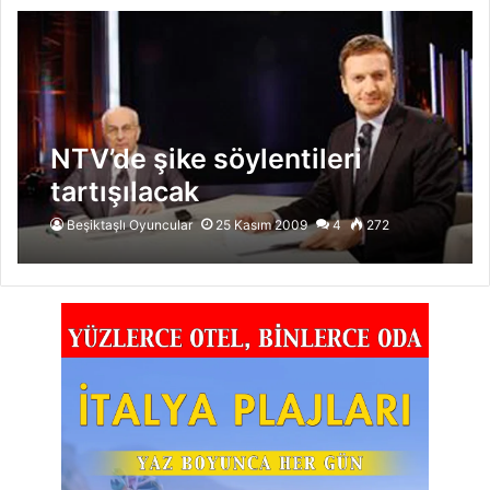
NTV’de şike söylentileri
tartışılacak
Beşiktaşlı Oyuncular
25 Kasım 2009
4
272