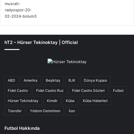
hT2 – Hürser Tekinoktay | Official
ABD
Amerika
Beşiktaş
BJK
Dünya Kupası
Fidel Castro
Fidel Castro Ruz
Fidel Castro Sözleri
Futbol
Hürser Tekinoktay
Kimdir
Küba
Küba Haberleri
Transfer
Yıldırım Demirören
İran
Futbol Hakkında