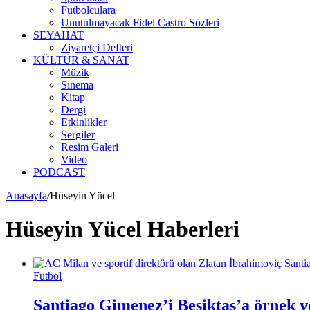
Futbolculara
Unutulmayacak Fidel Castro Sözleri
SEYAHAT
Ziyaretçi Defteri
KÜLTÜR & SANAT
Müzik
Sinema
Kitap
Dergi
Etkinlikler
Sergiler
Resim Galeri
Video
PODCAST
Anasayfa
/
Hüseyin Yücel
Hüseyin Yücel Haberleri
Futbol
Santiago Gimenez’i Beşiktaş’a örnek v