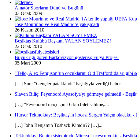
Amatör Sporların Dünü ve Bugünü
03 Ocak 2009
Jose Mourinho ve Real Madrid’e yakışmadı
26 Kasım 2010
Beşiktaş Kulübü Başkanı YALAN SÖYLEMEZ!
22 Ocak 2010
Büyük ilgi gören Barkovizyon gösterisi; Fulya Projesi
05 Mart 2009
"Tello, Alex Ferguson’un çocuklarını Old Trafford’da arı gibi s
[…] Sun: “Gençler pataklandı” başlığıyla verdiği haber...
Slaven Biliç: Feyenoord Ayasofya'yı görmeye gelmedi! - Beşikt
[…] ”Feyenoord maçı için 16 bin bilet satılmış....
Hürser Tekinoktay: Beşiktaş'ın hocası Sergen Yalçın olacaktı - 
[…] John Benjamin Toshack Kimdir?? […]...
Tekinoktay: Benim sistemimde Mircea Lucescu yoktu - Beşikta