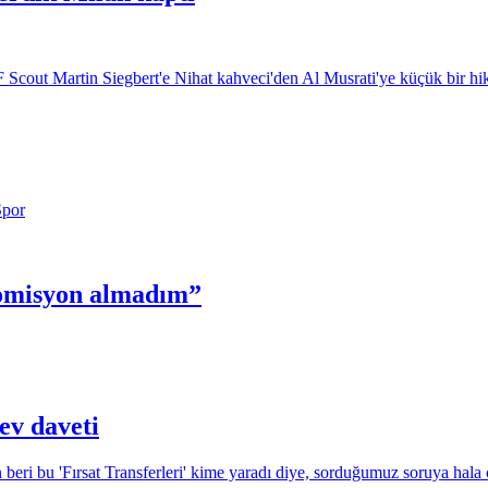
komisyon almadım”
ev daveti