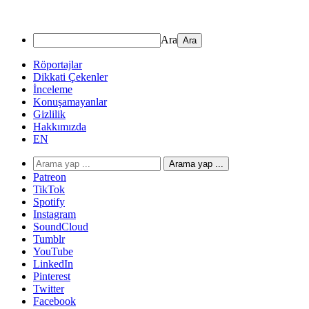
Ara
Röportajlar
Dikkati Çekenler
İnceleme
Konuşamayanlar
Gizlilik
Hakkımızda
EN
Arama yap ...
Patreon
TikTok
Spotify
Instagram
SoundCloud
Tumblr
YouTube
LinkedIn
Pinterest
Twitter
Facebook