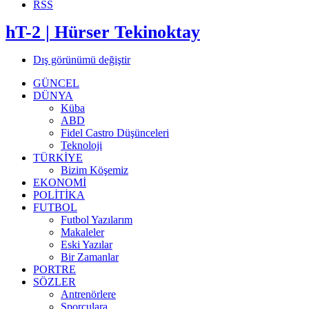
RSS
hT-2 | Hürser Tekinoktay
Dış görünümü değiştir
GÜNCEL
DÜNYA
Küba
ABD
Fidel Castro Düşünceleri
Teknoloji
TÜRKİYE
Bizim Köşemiz
EKONOMİ
POLİTİKA
FUTBOL
Futbol Yazılarım
Makaleler
Eski Yazılar
Bir Zamanlar
PORTRE
SÖZLER
Antrenörlere
Sporculara