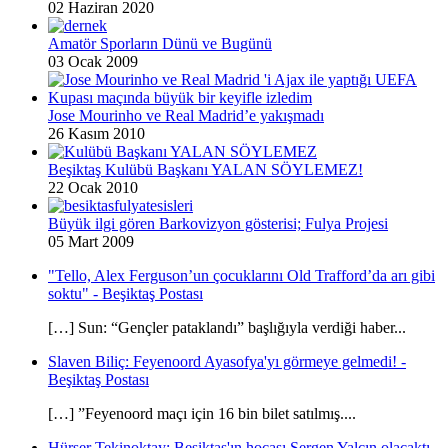
02 Haziran 2020
Amatör Sporların Dünü ve Bugünü
03 Ocak 2009
Jose Mourinho ve Real Madrid’e yakışmadı
26 Kasım 2010
Beşiktaş Kulübü Başkanı YALAN SÖYLEMEZ!
22 Ocak 2010
Büyük ilgi gören Barkovizyon gösterisi; Fulya Projesi
05 Mart 2009
"Tello, Alex Ferguson’un çocuklarını Old Trafford’da arı gibi
soktu" - Beşiktaş Postası
[…] Sun: “Gençler pataklandı” başlığıyla verdiği haber...
Slaven Biliç: Feyenoord Ayasofya'yı görmeye gelmedi! -
Beşiktaş Postası
[…] ”Feyenoord maçı için 16 bin bilet satılmış....
Hürser Tekinoktay: Beşiktaş'ın hocası Sergen Yalçın olacaktı -