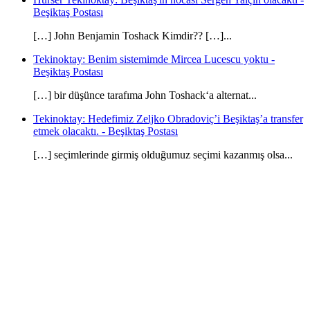
Beşiktaş Postası
[…] John Benjamin Toshack Kimdir?? […]...
Tekinoktay: Benim sistemimde Mircea Lucescu yoktu -
Beşiktaş Postası
[…] bir düşünce tarafıma John Toshack‘a alternat...
Tekinoktay: Hedefimiz Zeljko Obradoviç’i Beşiktaş’a transfer
etmek olacaktı. - Beşiktaş Postası
[…] seçimlerinde girmiş olduğumuz seçimi kazanmış olsa...