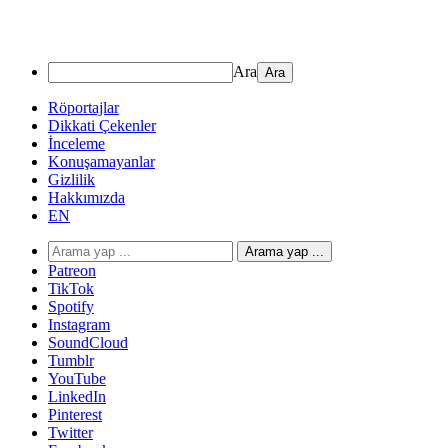
Ara
Röportajlar
Dikkati Çekenler
İnceleme
Konuşamayanlar
Gizlilik
Hakkımızda
EN
Arama yap ...
Patreon
TikTok
Spotify
Instagram
SoundCloud
Tumblr
YouTube
LinkedIn
Pinterest
Twitter