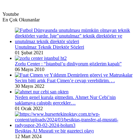
Youtube
En Çok Okunanlar
Unutulmaz Teknik Direktör Sözleri
01 Şubat 2021
Zorlu Center : “İstanbul’u dinliyorum gözlerim kapalı”
06 Mayıs 2010
Seçim bitti artık Fuat Çimen’e cevap verebilirim. . .
30 Mayıs 2022
Neden genel kurula gitmedim. Ahmet Nur Çebi’nin
saklamaya çalıştığı gerçekler…
01 Ocak 2022
Beşiktaş Al Musrati ve bir gazeteci olayı
12 Mart 2024