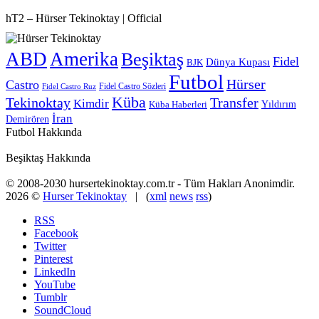
hT2 – Hürser Tekinoktay | Official
ABD
Amerika
Beşiktaş
Fidel
Dünya Kupası
BJK
Futbol
Hürser
Castro
Fidel Castro Sözleri
Fidel Castro Ruz
Küba
Tekinoktay
Transfer
Kimdir
Yıldırım
Küba Haberleri
İran
Demirören
Futbol Hakkında
Beşiktaş Hakkında
© 2008-2030 hursertekinoktay.com.tr - Tüm Hakları Anonimdir.
2026 ©
Hurser Tekinoktay
| (
xml
news
rss
)
RSS
Facebook
Twitter
Pinterest
LinkedIn
YouTube
Tumblr
SoundCloud