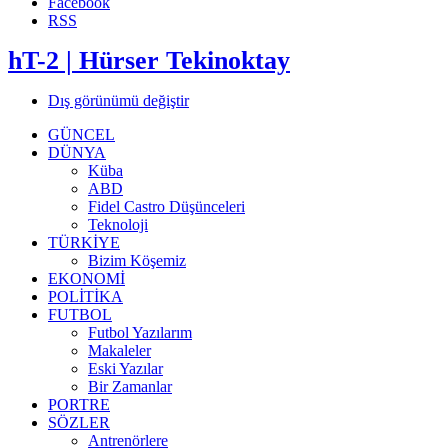
Facebook
RSS
hT-2 | Hürser Tekinoktay
Dış görünümü değiştir
GÜNCEL
DÜNYA
Küba
ABD
Fidel Castro Düşünceleri
Teknoloji
TÜRKİYE
Bizim Köşemiz
EKONOMİ
POLİTİKA
FUTBOL
Futbol Yazılarım
Makaleler
Eski Yazılar
Bir Zamanlar
PORTRE
SÖZLER
Antrenörlere