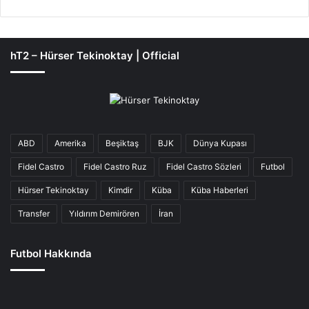
hT2 – Hürser Tekinoktay | Official
ABD
Amerika
Beşiktaş
BJK
Dünya Kupası
Fidel Castro
Fidel Castro Ruz
Fidel Castro Sözleri
Futbol
Hürser Tekinoktay
Kimdir
Küba
Küba Haberleri
Transfer
Yıldırım Demirören
İran
Futbol Hakkında