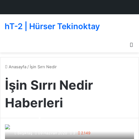
hT-2 | Hürser Tekinoktay
D
g
de
Anasayfa
/
İşin Sırrı Nedir
İşin Sırrı Nedir
Haberleri
Profesyonel Futbolcu Nasıl
Olunur? En iyi örnek
Cristiano Ronaldo
Beşiktaş
09 Haziran 2020
3
2.149