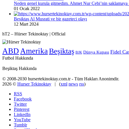
Neden genel kurula gitmedim. Ahmet Nur Çebi’nin saklamaya ç
01 Ocak 2022
Beşiktaş Al Musrati ve bir gazeteci olayı
12 Mart 2024
hT2 – Hürser Tekinoktay | Official
ABD
Amerika
Beşiktaş
Fidel Ca
Dünya Kupası
BJK
Futbol Hakkında
Beşiktaş Hakkında
© 2008-2030 hursertekinoktay.com.tr - Tüm Hakları Anonimdir.
2026 ©
Hurser Tekinoktay
| (
xml
news
rss
)
RSS
Facebook
Twitter
Pinterest
LinkedIn
YouTube
Tumblr