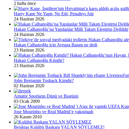
2 hafta önce
Harry Kane Ne Yaptı, Ne Etti, Penaltıyı Attı
24 Haziran 2026
Hakan Çalhanoğlu’na Yapılanlar Milli Takım Eleştirisi Değildir
24 Haziran 2026
Hakan Çalhanoğlu için Avrupa Basını ne dedi
23 Haziran 2026
Hakan Çalhanoğlu Kimdir?
23 Haziran 2026
John Benjamin Toshack Kimdir?
02 Haziran 2020
Amatör Sporların Dünü ve Bugünü
03 Ocak 2009
Jose Mourinho ve Real Madrid’e yakışmadı
26 Kasım 2010
Beşiktaş Kulübü Başkanı YALAN SÖYLEMEZ!