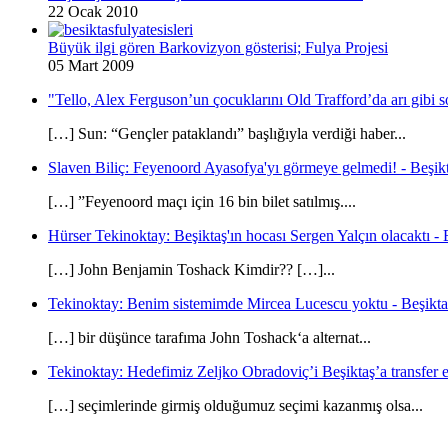
22 Ocak 2010
Büyük ilgi gören Barkovizyon gösterisi; Fulya Projesi
05 Mart 2009
"Tello, Alex Ferguson’un çocuklarını Old Trafford’da arı gibi s
[…] Sun: “Gençler pataklandı” başlığıyla verdiği haber...
Slaven Biliç: Feyenoord Ayasofya'yı görmeye gelmedi! - Beşikt
[…] ”Feyenoord maçı için 16 bin bilet satılmış....
Hürser Tekinoktay: Beşiktaş'ın hocası Sergen Yalçın olacaktı - 
[…] John Benjamin Toshack Kimdir?? […]...
Tekinoktay: Benim sistemimde Mircea Lucescu yoktu - Beşikta
[…] bir düşünce tarafıma John Toshack‘a alternat...
Tekinoktay: Hedefimiz Zeljko Obradoviç’i Beşiktaş’a transfer et
[…] seçimlerinde girmiş olduğumuz seçimi kazanmış olsa...