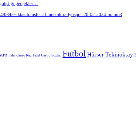
alıştığı gerçekler…
Futbol
Hürser Tekinoktay
stro
Fidel Castro Sözleri
Fidel Castro Ruz