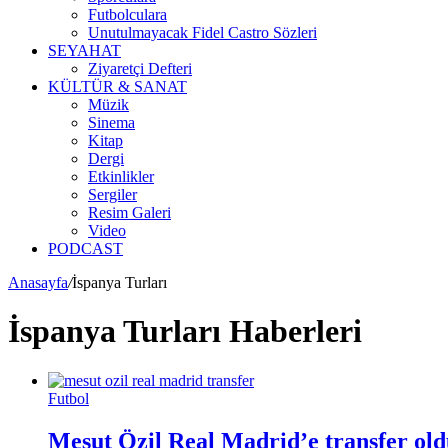
Futbolculara
Unutulmayacak Fidel Castro Sözleri
SEYAHAT
Ziyaretçi Defteri
KÜLTÜR & SANAT
Müzik
Sinema
Kitap
Dergi
Etkinlikler
Sergiler
Resim Galeri
Video
PODCAST
Anasayfa
/
İspanya Turları
İspanya Turları Haberleri
Futbol
Mesut Özil Real Madrid’e transfer ol