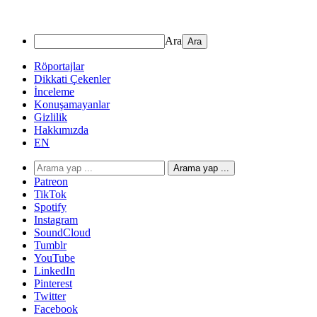
Ara
Röportajlar
Dikkati Çekenler
İnceleme
Konuşamayanlar
Gizlilik
Hakkımızda
EN
Arama yap ...
Patreon
TikTok
Spotify
Instagram
SoundCloud
Tumblr
YouTube
LinkedIn
Pinterest
Twitter
Facebook