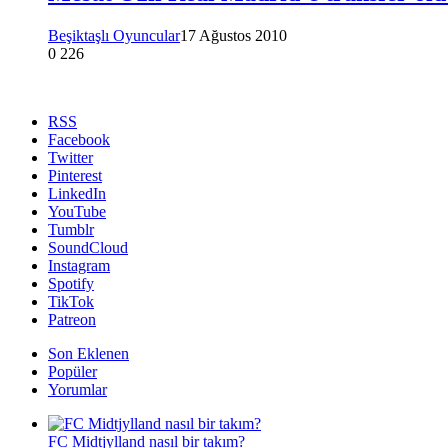
Beşiktaşlı Oyuncular
17 Ağustos 2010
0
226
RSS
Facebook
Twitter
Pinterest
LinkedIn
YouTube
Tumblr
SoundCloud
Instagram
Spotify
TikTok
Patreon
Son Eklenen
Popüler
Yorumlar
FC Midtjylland nasıl bir takım?