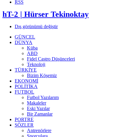
RSS
hT-2 | Hürser Tekinoktay
Dış görünümü değiştir
GÜNCEL
DÜNYA
Küba
ABD
Fidel Castro Düşünceleri
Teknoloji
TÜRKİYE
Bizim Köşemiz
EKONOMİ
POLİTİKA
FUTBOL
Futbol Yazılarım
Makaleler
Eski Yazılar
Bir Zamanlar
PORTRE
SÖZLER
Antrenörlere
Sporculara