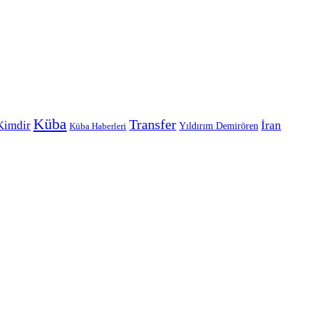
Küba
Transfer
Kimdir
İran
Yıldırım Demirören
Küba Haberleri