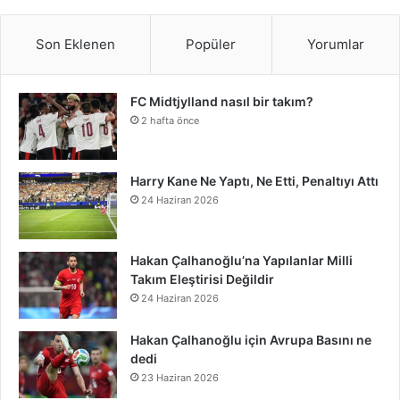
p
i
a
e
t
t
k
T
b
n
t
o
k
t
Son Eklenen
Popüler
Yorumlar
b
t
e
e
u
l
d
a
t
T
r
FC Midtjylland nasıl bir takım?
o
e
r
d
b
r
C
g
i
o
e
2 hafta önce
o
r
e
I
e
l
r
f
k
o
k
s
n
o
a
y
n
Harry Kane Ne Yaptı, Ne Etti, Penaltıyı Attı
24 Haziran 2026
t
u
m
d
Hakan Çalhanoğlu’na Yapılanlar Milli
Takım Eleştirisi Değildir
24 Haziran 2026
Hakan Çalhanoğlu için Avrupa Basını ne
dedi
23 Haziran 2026