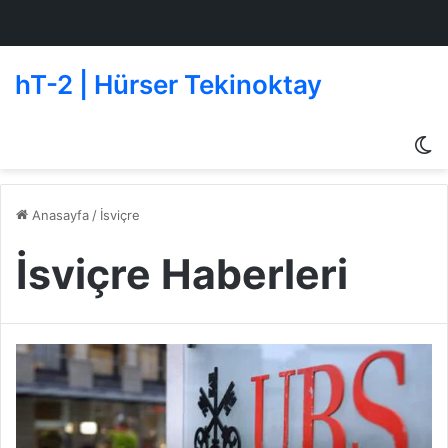
hT-2 | Hürser Tekinoktay
D
g
de
Anasayfa
/
İsviçre
İsviçre Haberleri