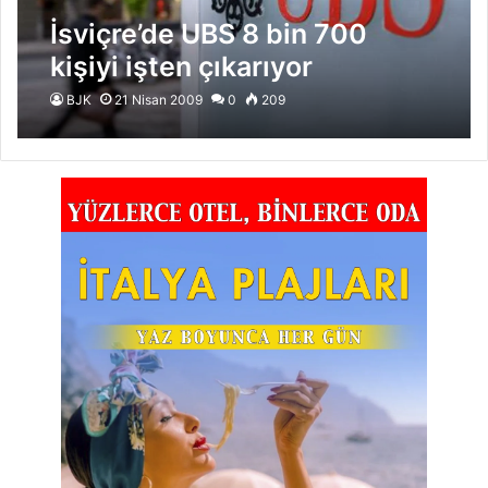
İsviçre’de UBS 8 bin 700
kişiyi işten çıkarıyor
BJK
21 Nisan 2009
0
209