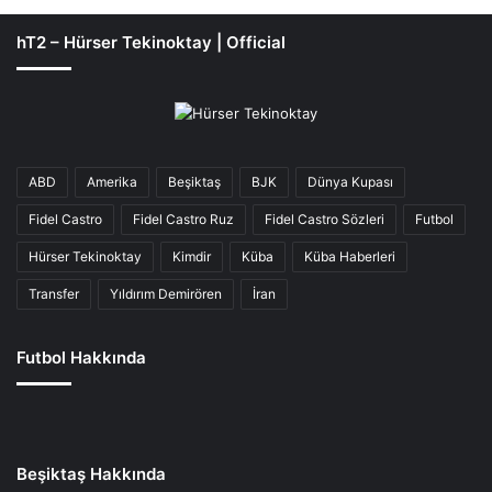
hT2 – Hürser Tekinoktay | Official
ABD
Amerika
Beşiktaş
BJK
Dünya Kupası
Fidel Castro
Fidel Castro Ruz
Fidel Castro Sözleri
Futbol
Hürser Tekinoktay
Kimdir
Küba
Küba Haberleri
Transfer
Yıldırım Demirören
İran
Futbol Hakkında
Beşiktaş Hakkında