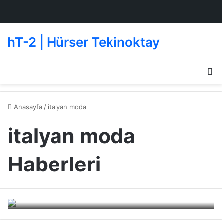
hT-2 | Hürser Tekinoktay
D
g
de
Anasayfa
/
italyan moda
italyan moda
Haberleri
Zaten Yalnızım ! (Video)
Beşiktaşlı Oyuncular
24 Eylül 2010
0
255