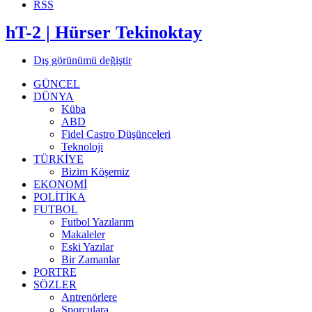
RSS
hT-2 | Hürser Tekinoktay
Dış görünümü değiştir
GÜNCEL
DÜNYA
Küba
ABD
Fidel Castro Düşünceleri
Teknoloji
TÜRKİYE
Bizim Köşemiz
EKONOMİ
POLİTİKA
FUTBOL
Futbol Yazılarım
Makaleler
Eski Yazılar
Bir Zamanlar
PORTRE
SÖZLER
Antrenörlere
Sporculara