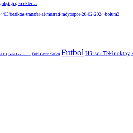
alıştığı gerçekler…
Futbol
Hürser Tekinoktay
stro
Fidel Castro Sözleri
Fidel Castro Ruz