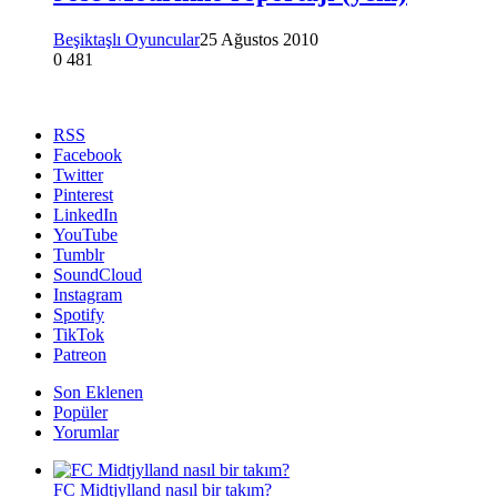
Beşiktaşlı Oyuncular
25 Ağustos 2010
0
481
RSS
Facebook
Twitter
Pinterest
LinkedIn
YouTube
Tumblr
SoundCloud
Instagram
Spotify
TikTok
Patreon
Son Eklenen
Popüler
Yorumlar
FC Midtjylland nasıl bir takım?