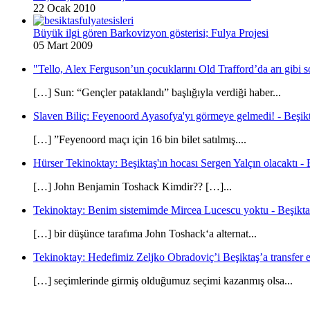
22 Ocak 2010
Büyük ilgi gören Barkovizyon gösterisi; Fulya Projesi
05 Mart 2009
"Tello, Alex Ferguson’un çocuklarını Old Trafford’da arı gibi s
[…] Sun: “Gençler pataklandı” başlığıyla verdiği haber...
Slaven Biliç: Feyenoord Ayasofya'yı görmeye gelmedi! - Beşikt
[…] ”Feyenoord maçı için 16 bin bilet satılmış....
Hürser Tekinoktay: Beşiktaş'ın hocası Sergen Yalçın olacaktı - 
[…] John Benjamin Toshack Kimdir?? […]...
Tekinoktay: Benim sistemimde Mircea Lucescu yoktu - Beşikta
[…] bir düşünce tarafıma John Toshack‘a alternat...
Tekinoktay: Hedefimiz Zeljko Obradoviç’i Beşiktaş’a transfer et
[…] seçimlerinde girmiş olduğumuz seçimi kazanmış olsa...