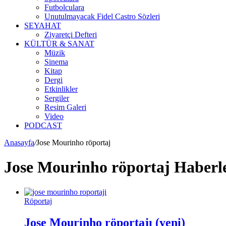
Futbolculara
Unutulmayacak Fidel Castro Sözleri
SEYAHAT
Ziyaretçi Defteri
KÜLTÜR & SANAT
Müzik
Sinema
Kitap
Dergi
Etkinlikler
Sergiler
Resim Galeri
Video
PODCAST
Anasayfa
/
Jose Mourinho röportaj
Jose Mourinho röportaj Haberl
Röportaj
Jose Mourinho röportajı (yeni)