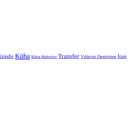
Küba
Transfer
Kimdir
İran
Yıldırım Demirören
Küba Haberleri