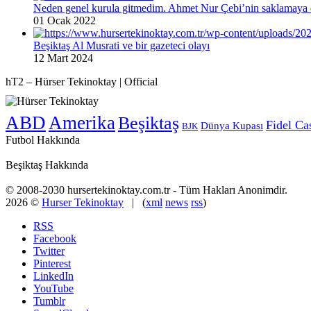
Neden genel kurula gitmedim. Ahmet Nur Çebi’nin saklamaya ç
01 Ocak 2022
Beşiktaş Al Musrati ve bir gazeteci olayı
12 Mart 2024
hT2 – Hürser Tekinoktay | Official
ABD
Amerika
Beşiktaş
Fidel Ca
Dünya Kupası
BJK
Futbol Hakkında
Beşiktaş Hakkında
© 2008-2030 hursertekinoktay.com.tr - Tüm Hakları Anonimdir.
2026 ©
Hurser Tekinoktay
| (
xml
news
rss
)
RSS
Facebook
Twitter
Pinterest
LinkedIn
YouTube
Tumblr