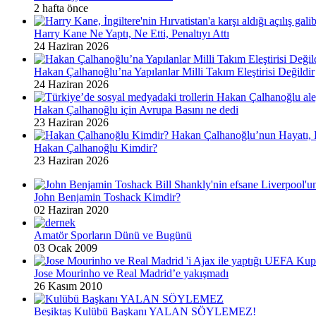
2 hafta önce
Harry Kane Ne Yaptı, Ne Etti, Penaltıyı Attı
24 Haziran 2026
Hakan Çalhanoğlu’na Yapılanlar Milli Takım Eleştirisi Değildir
24 Haziran 2026
Hakan Çalhanoğlu için Avrupa Basını ne dedi
23 Haziran 2026
Hakan Çalhanoğlu Kimdir?
23 Haziran 2026
John Benjamin Toshack Kimdir?
02 Haziran 2020
Amatör Sporların Dünü ve Bugünü
03 Ocak 2009
Jose Mourinho ve Real Madrid’e yakışmadı
26 Kasım 2010
Beşiktaş Kulübü Başkanı YALAN SÖYLEMEZ!