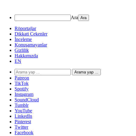
Ara
Röportajlar
Dikkati Çekenler
İnceleme
Konuşamayanlar
Gizlilik
Hakkımızda
EN
Arama yap ...
Patreon
TikTok
Spotify
Instagram
SoundCloud
Tumblr
YouTube
LinkedIn
Pinterest
Twitter
Facebook