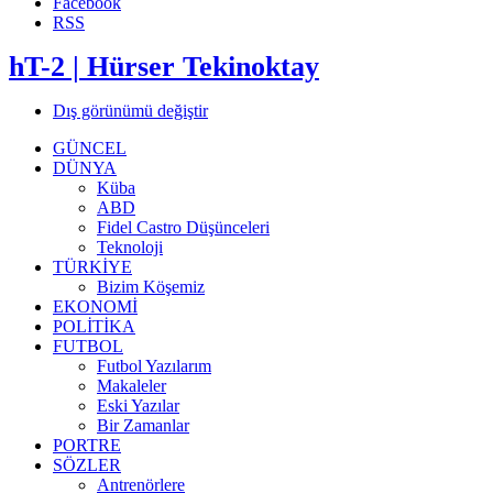
Facebook
RSS
hT-2 | Hürser Tekinoktay
Dış görünümü değiştir
GÜNCEL
DÜNYA
Küba
ABD
Fidel Castro Düşünceleri
Teknoloji
TÜRKİYE
Bizim Köşemiz
EKONOMİ
POLİTİKA
FUTBOL
Futbol Yazılarım
Makaleler
Eski Yazılar
Bir Zamanlar
PORTRE
SÖZLER
Antrenörlere