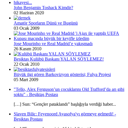
John Benjamin Toshack Kimdir?
02 Haziran 2020
Amatör Sporların Dünü ve Bugünü
03 Ocak 2009
Jose Mourinho ve Real Madrid’e yakışmadı
26 Kasım 2010
Beşiktaş Kulübü Başkanı YALAN SÖYLEMEZ!
22 Ocak 2010
Büyük ilgi gören Barkovizyon gösterisi; Fulya Projesi
05 Mart 2009
"Tello, Alex Ferguson’un çocuklarını Old Trafford’da arı gibi
soktu" - Beşiktaş Postası
[…] Sun: “Gençler pataklandı” başlığıyla verdiği haber...
Slaven Biliç: Feyenoord Ayasofya'yı görmeye gelmedi! -
Beşiktaş Postası