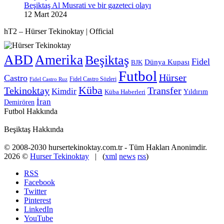
Beşiktaş Al Musrati ve bir gazeteci olayı
12 Mart 2024
hT2 – Hürser Tekinoktay | Official
ABD
Amerika
Beşiktaş
Fidel
Dünya Kupası
BJK
Futbol
Hürser
Castro
Fidel Castro Sözleri
Fidel Castro Ruz
Küba
Tekinoktay
Transfer
Kimdir
Yıldırım
Küba Haberleri
İran
Demirören
Futbol Hakkında
Beşiktaş Hakkında
© 2008-2030 hursertekinoktay.com.tr - Tüm Hakları Anonimdir.
2026 ©
Hurser Tekinoktay
| (
xml
news
rss
)
RSS
Facebook
Twitter
Pinterest
LinkedIn
YouTube