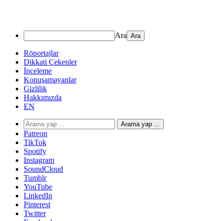
Ara
Röportajlar
Dikkati Çekenler
İnceleme
Konuşamayanlar
Gizlilik
Hakkımızda
EN
Arama yap ...
Patreon
TikTok
Spotify
Instagram
SoundCloud
Tumblr
YouTube
LinkedIn
Pinterest
Twitter