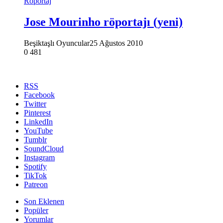
Röportaj
Jose Mourinho röportajı (yeni)
Beşiktaşlı Oyuncular
25 Ağustos 2010
0
481
RSS
Facebook
Twitter
Pinterest
LinkedIn
YouTube
Tumblr
SoundCloud
Instagram
Spotify
TikTok
Patreon
Son Eklenen
Popüler
Yorumlar