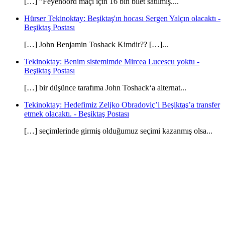
[…] ”Feyenoord maçı için 16 bin bilet satılmış....
Hürser Tekinoktay: Beşiktaş'ın hocası Sergen Yalçın olacaktı -
Beşiktaş Postası
[…] John Benjamin Toshack Kimdir?? […]...
Tekinoktay: Benim sistemimde Mircea Lucescu yoktu -
Beşiktaş Postası
[…] bir düşünce tarafıma John Toshack‘a alternat...
Tekinoktay: Hedefimiz Zeljko Obradoviç’i Beşiktaş’a transfer
etmek olacaktı. - Beşiktaş Postası
[…] seçimlerinde girmiş olduğumuz seçimi kazanmış olsa...