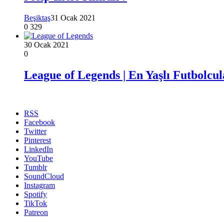
Beşiktaş
31 Ocak 2021
0
329
30 Ocak 2021
0
League of Legends | En Yaşlı Futbolc
RSS
Facebook
Twitter
Pinterest
LinkedIn
YouTube
Tumblr
SoundCloud
Instagram
Spotify
TikTok
Patreon