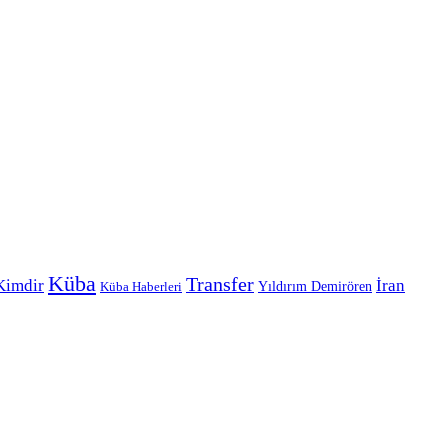
Küba
Transfer
Kimdir
İran
Yıldırım Demirören
Küba Haberleri