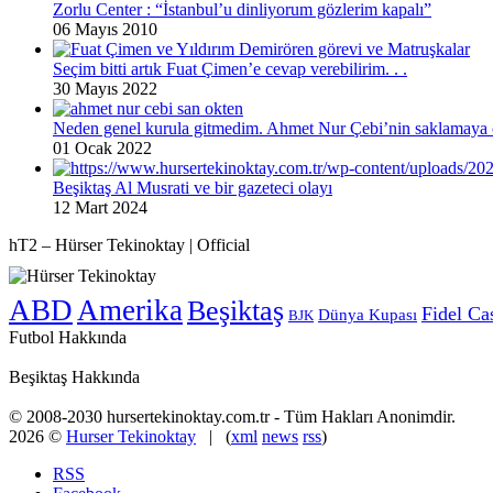
Zorlu Center : “İstanbul’u dinliyorum gözlerim kapalı”
06 Mayıs 2010
Seçim bitti artık Fuat Çimen’e cevap verebilirim. . .
30 Mayıs 2022
Neden genel kurula gitmedim. Ahmet Nur Çebi’nin saklamaya ç
01 Ocak 2022
Beşiktaş Al Musrati ve bir gazeteci olayı
12 Mart 2024
hT2 – Hürser Tekinoktay | Official
ABD
Amerika
Beşiktaş
Fidel Ca
Dünya Kupası
BJK
Futbol Hakkında
Beşiktaş Hakkında
© 2008-2030 hursertekinoktay.com.tr - Tüm Hakları Anonimdir.
2026 ©
Hurser Tekinoktay
| (
xml
news
rss
)
RSS