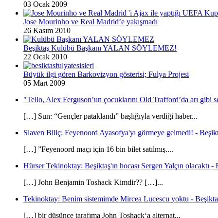
03 Ocak 2009
Jose Mourinho ve Real Madrid’e yakışmadı
26 Kasım 2010
Beşiktaş Kulübü Başkanı YALAN SÖYLEMEZ!
22 Ocak 2010
Büyük ilgi gören Barkovizyon gösterisi; Fulya Projesi
05 Mart 2009
"Tello, Alex Ferguson’un çocuklarını Old Trafford’da arı gibi s
[…] Sun: “Gençler pataklandı” başlığıyla verdiği haber...
Slaven Biliç: Feyenoord Ayasofya'yı görmeye gelmedi! - Beşikt
[…] ”Feyenoord maçı için 16 bin bilet satılmış....
Hürser Tekinoktay: Beşiktaş'ın hocası Sergen Yalçın olacaktı - 
[…] John Benjamin Toshack Kimdir?? […]...
Tekinoktay: Benim sistemimde Mircea Lucescu yoktu - Beşikta
[…] bir düşünce tarafıma John Toshack‘a alternat...