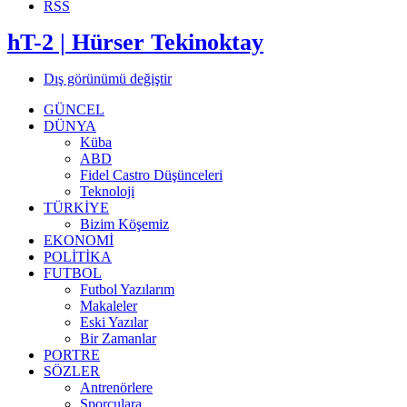
RSS
hT-2 | Hürser Tekinoktay
Dış görünümü değiştir
GÜNCEL
DÜNYA
Küba
ABD
Fidel Castro Düşünceleri
Teknoloji
TÜRKİYE
Bizim Köşemiz
EKONOMİ
POLİTİKA
FUTBOL
Futbol Yazılarım
Makaleler
Eski Yazılar
Bir Zamanlar
PORTRE
SÖZLER
Antrenörlere
Sporculara