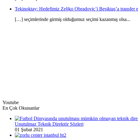
Tekinoktay: Hedefimiz Zeljko Obradoviç’i Beşiktaş’a transfer et
[…] seçimlerinde girmiş olduğumuz seçimi kazanmış olsa...
Youtube
En Çok Okunanlar
Unutulmaz Teknik Direktör Sözleri
01 Şubat 2021