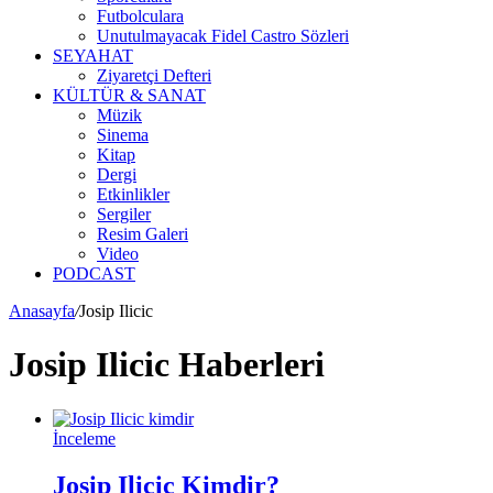
Futbolculara
Unutulmayacak Fidel Castro Sözleri
SEYAHAT
Ziyaretçi Defteri
KÜLTÜR & SANAT
Müzik
Sinema
Kitap
Dergi
Etkinlikler
Sergiler
Resim Galeri
Video
PODCAST
Anasayfa
/
Josip Ilicic
Josip Ilicic Haberleri
İnceleme
Josip Ilicic Kimdir?