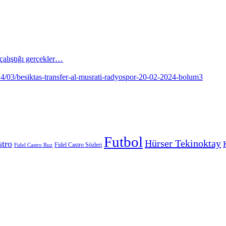
alıştığı gerçekler…
Futbol
Hürser Tekinoktay
stro
Fidel Castro Sözleri
Fidel Castro Ruz