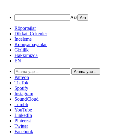
Ara
Röportajlar
Dikkati Çekenler
İnceleme
Konuşamayanlar
Gizlilik
Hakkımızda
EN
Arama yap ...
Patreon
TikTok
Spotify
Instagram
SoundCloud
Tumblr
YouTube
LinkedIn
Pinterest
Twitter
Facebook