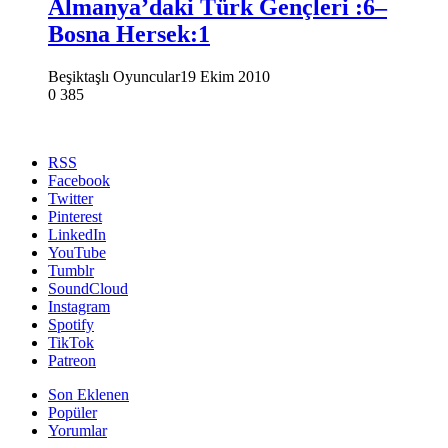
Almanya’daki Türk Gençleri :6–
Bosna Hersek:1
Beşiktaşlı Oyuncular
19 Ekim 2010
0
385
RSS
Facebook
Twitter
Pinterest
LinkedIn
YouTube
Tumblr
SoundCloud
Instagram
Spotify
TikTok
Patreon
Son Eklenen
Popüler
Yorumlar