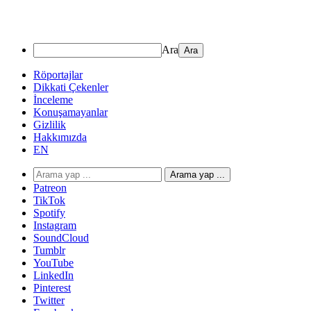
Ara
Röportajlar
Dikkati Çekenler
İnceleme
Konuşamayanlar
Gizlilik
Hakkımızda
EN
Arama yap ...
Patreon
TikTok
Spotify
Instagram
SoundCloud
Tumblr
YouTube
LinkedIn
Pinterest
Twitter