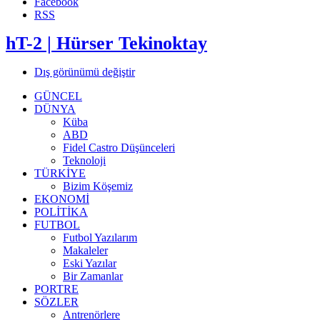
Facebook
RSS
hT-2 | Hürser Tekinoktay
Dış görünümü değiştir
GÜNCEL
DÜNYA
Küba
ABD
Fidel Castro Düşünceleri
Teknoloji
TÜRKİYE
Bizim Köşemiz
EKONOMİ
POLİTİKA
FUTBOL
Futbol Yazılarım
Makaleler
Eski Yazılar
Bir Zamanlar
PORTRE
SÖZLER
Antrenörlere