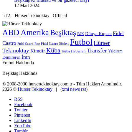
Beşiktaş Al Musrati ve bir gazeteci olayı
12 Mart 2024
hT2 – Hürser Tekinoktay | Official
ABD
Amerika
Beşiktaş
Fidel
Dünya Kupası
BJK
Futbol
Hürser
Castro
Fidel Castro Sözleri
Fidel Castro Ruz
Küba
Tekinoktay
Transfer
Kimdir
Yıldırım
Küba Haberleri
İran
Demirören
Futbol Hakkında
Beşiktaş Hakkında
© 2008-2030 hursertekinoktay.com.tr - Tüm Hakları Anonimdir.
2026 ©
Hurser Tekinoktay
| (
xml
news
rss
)
RSS
Facebook
Twitter
Pinterest
LinkedIn
YouTube
Tumblr