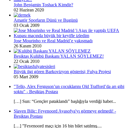
John Benjamin Toshack Kimdir?
02 Haziran 2020
Amatör Sporların Dünü ve Bugünü
03 Ocak 2009
Jose Mourinho ve Real Madrid’e yakışmadı
26 Kasım 2010
Beşiktaş Kulübü Başkanı YALAN SÖYLEMEZ!
22 Ocak 2010
Büyük ilgi gören Barkovizyon gösterisi; Fulya Projesi
05 Mart 2009
"Tello, Alex Ferguson’un çocuklarını Old Trafford’da arı gibi
soktu" - Beşiktaş Postası
[…] Sun: “Gençler pataklandı” başlığıyla verdiği haber...
Slaven Biliç: Feyenoord Ayasofya'yı görmeye gelmedi! -
Beşiktaş Postası
[…] ”Feyenoord maçı için 16 bin bilet satılmış....