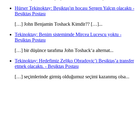
Hürser Tekinoktay: Beşiktaş'ın hocası Sergen Yalçın olacaktı -
Beşiktaş Postası
[…] John Benjamin Toshack Kimdir?? […]...
Tekinoktay: Benim sistemimde Mircea Lucescu yoktu -
Beşiktaş Postası
[…] bir düşünce tarafıma John Toshack‘a alternat...
Tekinoktay: Hedefimiz Zeljko Obradoviç’i Beşiktaş’a transfer
etmek olacaktı. - Beşiktaş Postası
[…] seçimlerinde girmiş olduğumuz seçimi kazanmış olsa...