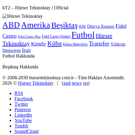
hT2 – Hürser Tekinoktay | Official
ABD
Amerika
Beşiktaş
Fidel
Dünya Kupası
BJK
Futbol
Hürser
Castro
Fidel Castro Sözleri
Fidel Castro Ruz
Küba
Tekinoktay
Transfer
Kimdir
Yıldırım
Küba Haberleri
İran
Demirören
Futbol Hakkında
Beşiktaş Hakkında
© 2008-2030 hursertekinoktay.com.tr - Tüm Hakları Anonimdir.
2026 ©
Hurser Tekinoktay
| (
xml
news
rss
)
RSS
Facebook
Twitter
Pinterest
LinkedIn
YouTube
Tumblr
SoundCloud