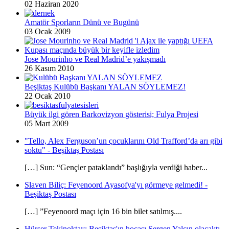
02 Haziran 2020
Amatör Sporların Dünü ve Bugünü
03 Ocak 2009
Jose Mourinho ve Real Madrid’e yakışmadı
26 Kasım 2010
Beşiktaş Kulübü Başkanı YALAN SÖYLEMEZ!
22 Ocak 2010
Büyük ilgi gören Barkovizyon gösterisi; Fulya Projesi
05 Mart 2009
"Tello, Alex Ferguson’un çocuklarını Old Trafford’da arı gibi
soktu" - Beşiktaş Postası
[…] Sun: “Gençler pataklandı” başlığıyla verdiği haber...
Slaven Biliç: Feyenoord Ayasofya'yı görmeye gelmedi! -
Beşiktaş Postası
[…] ”Feyenoord maçı için 16 bin bilet satılmış....
Hürser Tekinoktay: Beşiktaş'ın hocası Sergen Yalçın olacaktı -