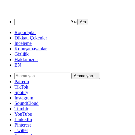
Ara
Röportajlar
Dikkati Çekenler
İnceleme
Konuşamayanlar
Gizlilik
Hakkımızda
EN
Arama yap ...
Patreon
TikTok
Spotify
Instagram
SoundCloud
Tumblr
YouTube
LinkedIn
Pinterest
Twitter