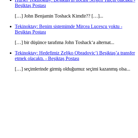
Beşiktaş Postası
[…] John Benjamin Toshack Kimdir?? […]...
Tekinoktay: Benim sistemimde Mircea Lucescu yoktu -
Beşiktaş Postası
[…] bir düşünce tarafıma John Toshack‘a alternat...
Tekinoktay: Hedefimiz Zeljko Obradoviç’i Beşiktaş’a transfer
etmek olacaktı. - Beşiktaş Postası
[…] seçimlerinde girmiş olduğumuz seçimi kazanmış olsa...