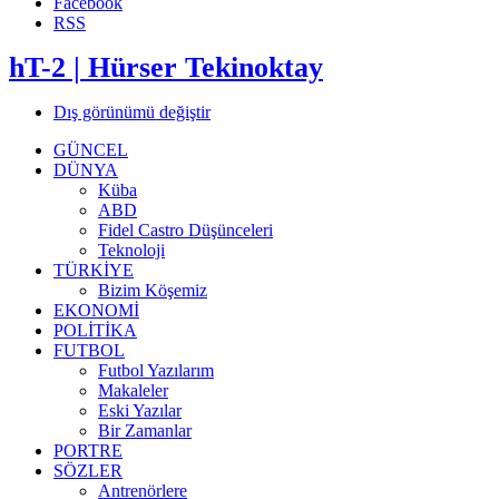
Facebook
RSS
hT-2 | Hürser Tekinoktay
Dış görünümü değiştir
GÜNCEL
DÜNYA
Küba
ABD
Fidel Castro Düşünceleri
Teknoloji
TÜRKİYE
Bizim Köşemiz
EKONOMİ
POLİTİKA
FUTBOL
Futbol Yazılarım
Makaleler
Eski Yazılar
Bir Zamanlar
PORTRE
SÖZLER
Antrenörlere