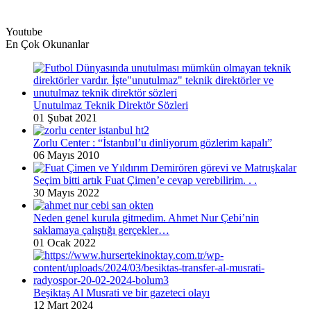
Youtube
En Çok Okunanlar
Unutulmaz Teknik Direktör Sözleri
01 Şubat 2021
Zorlu Center : “İstanbul’u dinliyorum gözlerim kapalı”
06 Mayıs 2010
Seçim bitti artık Fuat Çimen’e cevap verebilirim. . .
30 Mayıs 2022
Neden genel kurula gitmedim. Ahmet Nur Çebi’nin
saklamaya çalıştığı gerçekler…
01 Ocak 2022
Beşiktaş Al Musrati ve bir gazeteci olayı
12 Mart 2024