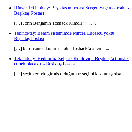
Hürser Tekinoktay: Beşiktaş'ın hocası Sergen Yalçın olacaktı -
Beşiktaş Postası
[…] John Benjamin Toshack Kimdir?? […]...
Tekinoktay: Benim sistemimde Mircea Lucescu yoktu -
Beşiktaş Postası
[…] bir düşünce tarafıma John Toshack‘a alternat...
Tekinoktay: Hedefimiz Zeljko Obradoviç’i Beşiktaş’a transfer
etmek olacaktı. - Beşiktaş Postası
[…] seçimlerinde girmiş olduğumuz seçimi kazanmış olsa...