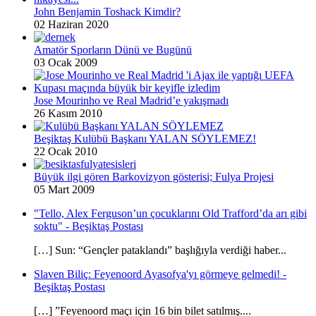
John Benjamin Toshack Kimdir?
02 Haziran 2020
Amatör Sporların Dünü ve Bugünü
03 Ocak 2009
Jose Mourinho ve Real Madrid’e yakışmadı
26 Kasım 2010
Beşiktaş Kulübü Başkanı YALAN SÖYLEMEZ!
22 Ocak 2010
Büyük ilgi gören Barkovizyon gösterisi; Fulya Projesi
05 Mart 2009
"Tello, Alex Ferguson’un çocuklarını Old Trafford’da arı gibi
soktu" - Beşiktaş Postası
[…] Sun: “Gençler pataklandı” başlığıyla verdiği haber...
Slaven Biliç: Feyenoord Ayasofya'yı görmeye gelmedi! -
Beşiktaş Postası
[…] ”Feyenoord maçı için 16 bin bilet satılmış....