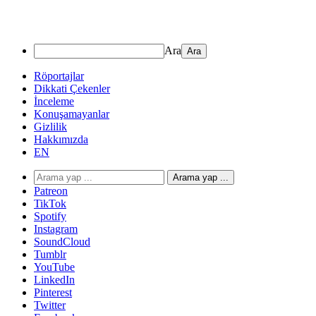
Ara
Röportajlar
Dikkati Çekenler
İnceleme
Konuşamayanlar
Gizlilik
Hakkımızda
EN
Arama yap ...
Patreon
TikTok
Spotify
Instagram
SoundCloud
Tumblr
YouTube
LinkedIn
Pinterest
Twitter