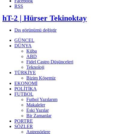
Facebook
RSS
hT-2 | Hürser Tekinoktay
Dış görünümü değiştir
GÜNCEL
DÜNYA
Küba
ABD
Fidel Castro Düşünceleri
Teknoloji
TÜRKİYE
Bizim Köşemiz
EKONOMİ
POLİTİKA
FUTBOL
Futbol Yazılarım
Makaleler
Eski Yazılar
Bir Zamanlar
PORTRE
SÖZLER
Antrenörlere