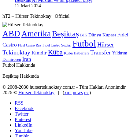
Beşiktaş Al Musrati ve bir gazeteci olayı
12 Mart 2024
hT2 – Hürser Tekinoktay | Official
ABD
Amerika
Beşiktaş
Fidel
Dünya Kupası
BJK
Futbol
Hürser
Castro
Fidel Castro Sözleri
Fidel Castro Ruz
Küba
Tekinoktay
Transfer
Kimdir
Yıldırım
Küba Haberleri
İran
Demirören
Futbol Hakkında
Beşiktaş Hakkında
© 2008-2030 hursertekinoktay.com.tr - Tüm Hakları Anonimdir.
2026 ©
Hurser Tekinoktay
| (
xml
news
rss
)
RSS
Facebook
Twitter
Pinterest
LinkedIn
YouTube
Tumblr