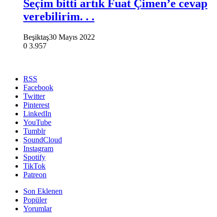
Seçim bitti artık Fuat Çimen’e cevap
verebilirim. . .
Beşiktaş
30 Mayıs 2022
0
3.957
RSS
Facebook
Twitter
Pinterest
LinkedIn
YouTube
Tumblr
SoundCloud
Instagram
Spotify
TikTok
Patreon
Son Eklenen
Popüler
Yorumlar