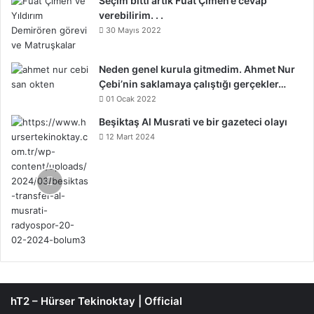
Seçim bitti artık Fuat Çimen’e cevap
verebilirim. . .
30 Mayıs 2022
Neden genel kurula gitmedim. Ahmet Nur
Çebi’nin saklamaya çalıştığı gerçekler…
01 Ocak 2022
Beşiktaş Al Musrati ve bir gazeteci olayı
12 Mart 2024
hT2 – Hürser Tekinoktay | Official