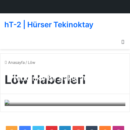
hT-2 | Hürser Tekinoktay
D
g
de
Anasayfa
/
Löw
Löw Haberleri
Hiddink’e Bir bakış açısı daha
“Löw’ün 100′lük
Jenerasyonu”
Beşiktaş
28 Şubat 2010
0
267