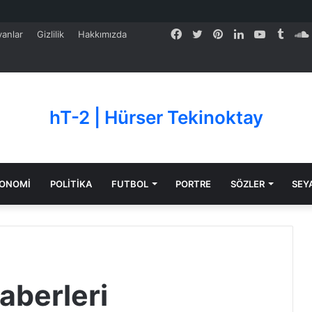
Facebook
Twitter
Pinterest
LinkedIn
YouTube
Tumb
anlar
Gizlilik
Hakkımızda
hT-2 | Hürser Tekinoktay
ONOMİ
POLİTİKA
FUTBOL
PORTRE
SÖZLER
SEY
aberleri