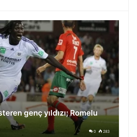
steren genç yıldızı; Romelu
0
283