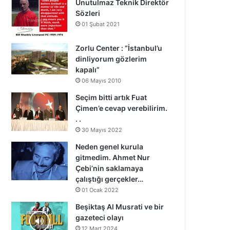
Unutulmaz Teknik Direktör
Sözleri
01 Şubat 2021
Zorlu Center : “İstanbul’u
dinliyorum gözlerim
kapalı”
06 Mayıs 2010
Seçim bitti artık Fuat
Çimen’e cevap verebilirim.
. .
30 Mayıs 2022
Neden genel kurula
gitmedim. Ahmet Nur
Çebi’nin saklamaya
çalıştığı gerçekler…
01 Ocak 2022
Beşiktaş Al Musrati ve bir
gazeteci olayı
12 Mart 2024