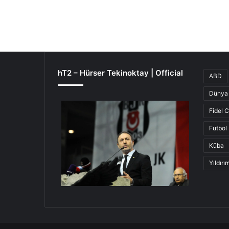
hT2 – Hürser Tekinoktay | Official
ABD
Dünya 
Fidel 
Futbol
Küba
Yıldır