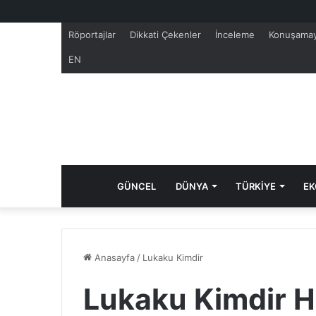
Röportajlar
Dikkati Çekenler
İnceleme
Konuşamay
EN
GÜNCEL
DÜNYA
TÜRKİYE
EK
Anasayfa
/
Lukaku Kimdir
Lukaku Kimdir H