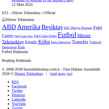
Beşiktaş Al Musrati ve bir gazeteci olayı
12 Mart 2024
hT2 – Hürser Tekinoktay | Official
ABD
Amerika
Beşiktaş
Fidel
Dünya Kupası
BJK
Futbol
Hürser
Castro
Fidel Castro Sözleri
Fidel Castro Ruz
Küba
Tekinoktay
Transfer
Kimdir
Yıldırım
Küba Haberleri
İran
Demirören
Futbol Hakkında
Beşiktaş Hakkında
© 2008-2030 hursertekinoktay.com.tr - Tüm Hakları Anonimdir.
2026 ©
Hurser Tekinoktay
| (
xml
news
rss
)
RSS
Facebook
Twitter
Pinterest
LinkedIn
YouTube
Tumblr