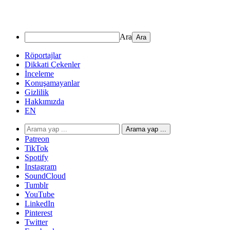
Ara
Röportajlar
Dikkati Çekenler
İnceleme
Konuşamayanlar
Gizlilik
Hakkımızda
EN
Arama yap ...
Patreon
TikTok
Spotify
Instagram
SoundCloud
Tumblr
YouTube
LinkedIn
Pinterest
Twitter