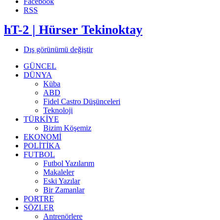
Facebook
RSS
hT-2 | Hürser Tekinoktay
Dış görünümü değiştir
GÜNCEL
DÜNYA
Küba
ABD
Fidel Castro Düşünceleri
Teknoloji
TÜRKİYE
Bizim Köşemiz
EKONOMİ
POLİTİKA
FUTBOL
Futbol Yazılarım
Makaleler
Eski Yazılar
Bir Zamanlar
PORTRE
SÖZLER
Antrenörlere