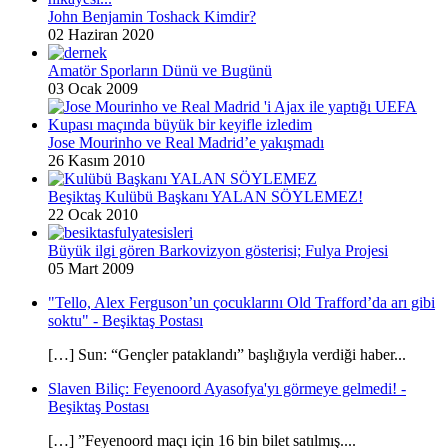
John Benjamin Toshack Kimdir?
02 Haziran 2020
Amatör Sporların Dünü ve Bugünü
03 Ocak 2009
Jose Mourinho ve Real Madrid’e yakışmadı
26 Kasım 2010
Beşiktaş Kulübü Başkanı YALAN SÖYLEMEZ!
22 Ocak 2010
Büyük ilgi gören Barkovizyon gösterisi; Fulya Projesi
05 Mart 2009
"Tello, Alex Ferguson’un çocuklarını Old Trafford’da arı gibi
soktu" - Beşiktaş Postası
[…] Sun: “Gençler pataklandı” başlığıyla verdiği haber...
Slaven Biliç: Feyenoord Ayasofya'yı görmeye gelmedi! -
Beşiktaş Postası
[…] ”Feyenoord maçı için 16 bin bilet satılmış....