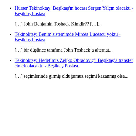
Hürser Tekinoktay: Beşiktaş'ın hocası Sergen Yalçın olacaktı -
Beşiktaş Postası
[…] John Benjamin Toshack Kimdir?? […]...
Tekinoktay: Benim sistemimde Mircea Lucescu yoktu -
Beşiktaş Postası
[…] bir düşünce tarafıma John Toshack‘a alternat...
Tekinoktay: Hedefimiz Zeljko Obradoviç’i Beşiktaş’a transfer
etmek olacaktı. - Beşiktaş Postası
[…] seçimlerinde girmiş olduğumuz seçimi kazanmış olsa...