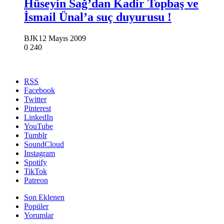
Hüseyin Sağ’dan Kadir Topbaş ve
İsmail Ünal’a suç duyurusu !
BJK
12 Mayıs 2009
0
240
RSS
Facebook
Twitter
Pinterest
LinkedIn
YouTube
Tumblr
SoundCloud
Instagram
Spotify
TikTok
Patreon
Son Eklenen
Popüler
Yorumlar