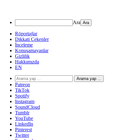
Ara
Röportajlar
Dikkati Çekenler
İnceleme
Konuşamayanlar
Gizlilik
Hakkımızda
EN
Arama yap ...
Patreon
TikTok
Spotify
Instagram
SoundCloud
Tumblr
YouTube
LinkedIn
Pinterest
Twitter