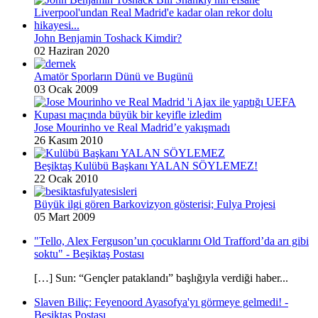
John Benjamin Toshack Kimdir?
02 Haziran 2020
Amatör Sporların Dünü ve Bugünü
03 Ocak 2009
Jose Mourinho ve Real Madrid’e yakışmadı
26 Kasım 2010
Beşiktaş Kulübü Başkanı YALAN SÖYLEMEZ!
22 Ocak 2010
Büyük ilgi gören Barkovizyon gösterisi; Fulya Projesi
05 Mart 2009
"Tello, Alex Ferguson’un çocuklarını Old Trafford’da arı gibi
soktu" - Beşiktaş Postası
[…] Sun: “Gençler pataklandı” başlığıyla verdiği haber...
Slaven Biliç: Feyenoord Ayasofya'yı görmeye gelmedi! -
Beşiktaş Postası