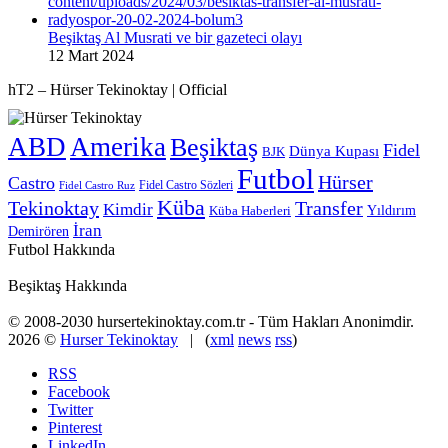
Beşiktaş Al Musrati ve bir gazeteci olayı
12 Mart 2024
hT2 – Hürser Tekinoktay | Official
ABD
Amerika
Beşiktaş
Fidel
Dünya Kupası
BJK
Futbol
Hürser
Castro
Fidel Castro Sözleri
Fidel Castro Ruz
Küba
Tekinoktay
Transfer
Kimdir
Yıldırım
Küba Haberleri
İran
Demirören
Futbol Hakkında
Beşiktaş Hakkında
© 2008-2030 hursertekinoktay.com.tr - Tüm Hakları Anonimdir.
2026 ©
Hurser Tekinoktay
| (
xml
news
rss
)
RSS
Facebook
Twitter
Pinterest
LinkedIn