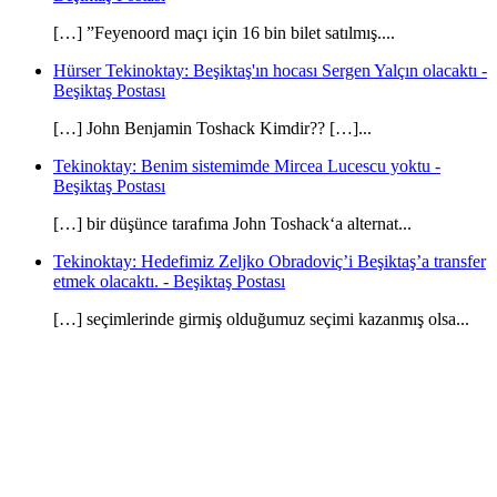
[…] ”Feyenoord maçı için 16 bin bilet satılmış....
Hürser Tekinoktay: Beşiktaş'ın hocası Sergen Yalçın olacaktı -
Beşiktaş Postası
[…] John Benjamin Toshack Kimdir?? […]...
Tekinoktay: Benim sistemimde Mircea Lucescu yoktu -
Beşiktaş Postası
[…] bir düşünce tarafıma John Toshack‘a alternat...
Tekinoktay: Hedefimiz Zeljko Obradoviç’i Beşiktaş’a transfer
etmek olacaktı. - Beşiktaş Postası
[…] seçimlerinde girmiş olduğumuz seçimi kazanmış olsa...