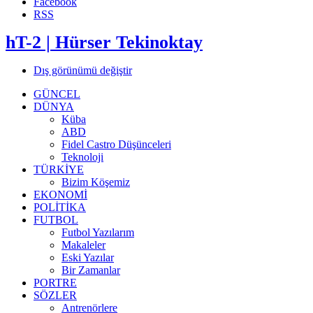
Facebook
RSS
hT-2 | Hürser Tekinoktay
Dış görünümü değiştir
GÜNCEL
DÜNYA
Küba
ABD
Fidel Castro Düşünceleri
Teknoloji
TÜRKİYE
Bizim Köşemiz
EKONOMİ
POLİTİKA
FUTBOL
Futbol Yazılarım
Makaleler
Eski Yazılar
Bir Zamanlar
PORTRE
SÖZLER
Antrenörlere