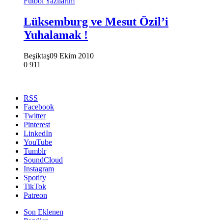
Futbol Yazılarım
Lüksemburg ve Mesut Özil’i
Yuhalamak !
Beşiktaş
09 Ekim 2010
0
911
RSS
Facebook
Twitter
Pinterest
LinkedIn
YouTube
Tumblr
SoundCloud
Instagram
Spotify
TikTok
Patreon
Son Eklenen