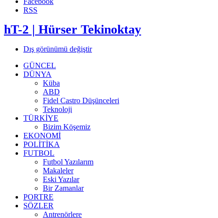
Facebook
RSS
hT-2 | Hürser Tekinoktay
Dış görünümü değiştir
GÜNCEL
DÜNYA
Küba
ABD
Fidel Castro Düşünceleri
Teknoloji
TÜRKİYE
Bizim Köşemiz
EKONOMİ
POLİTİKA
FUTBOL
Futbol Yazılarım
Makaleler
Eski Yazılar
Bir Zamanlar
PORTRE
SÖZLER
Antrenörlere