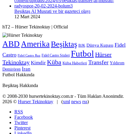
Beşiktaş Al Musrati ve bir gazeteci olayı
12 Mart 2024
hT2 – Hürser Tekinoktay | Official
ABD
Amerika
Beşiktaş
Fidel
Dünya Kupası
BJK
Futbol
Hürser
Castro
Fidel Castro Sözleri
Fidel Castro Ruz
Küba
Tekinoktay
Transfer
Kimdir
Yıldırım
Küba Haberleri
İran
Demirören
Futbol Hakkında
Beşiktaş Hakkında
© 2008-2030 hursertekinoktay.com.tr - Tüm Hakları Anonimdir.
2026 ©
Hurser Tekinoktay
| (
xml
news
rss
)
RSS
Facebook
Twitter
Pinterest
LinkedIn