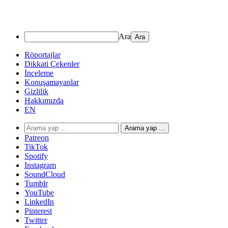
Ara
Röportajlar
Dikkati Çekenler
İnceleme
Konuşamayanlar
Gizlilik
Hakkımızda
EN
Arama yap ...
Patreon
TikTok
Spotify
Instagram
SoundCloud
Tumblr
YouTube
LinkedIn
Pinterest
Twitter