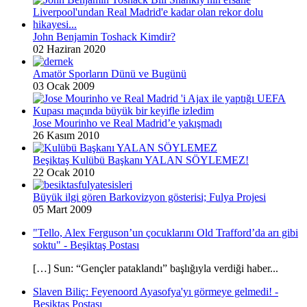
John Benjamin Toshack Kimdir?
02 Haziran 2020
Amatör Sporların Dünü ve Bugünü
03 Ocak 2009
Jose Mourinho ve Real Madrid’e yakışmadı
26 Kasım 2010
Beşiktaş Kulübü Başkanı YALAN SÖYLEMEZ!
22 Ocak 2010
Büyük ilgi gören Barkovizyon gösterisi; Fulya Projesi
05 Mart 2009
"Tello, Alex Ferguson’un çocuklarını Old Trafford’da arı gibi
soktu" - Beşiktaş Postası
[…] Sun: “Gençler pataklandı” başlığıyla verdiği haber...
Slaven Biliç: Feyenoord Ayasofya'yı görmeye gelmedi! -
Beşiktaş Postası