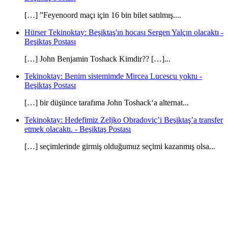
[…] ”Feyenoord maçı için 16 bin bilet satılmış....
Hürser Tekinoktay: Beşiktaş'ın hocası Sergen Yalçın olacaktı -
Beşiktaş Postası
[…] John Benjamin Toshack Kimdir?? […]...
Tekinoktay: Benim sistemimde Mircea Lucescu yoktu -
Beşiktaş Postası
[…] bir düşünce tarafıma John Toshack‘a alternat...
Tekinoktay: Hedefimiz Zeljko Obradoviç’i Beşiktaş’a transfer
etmek olacaktı. - Beşiktaş Postası
[…] seçimlerinde girmiş olduğumuz seçimi kazanmış olsa...