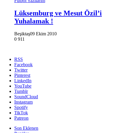
Futbol Yazılarım
Lüksemburg ve Mesut Özil’i
Yuhalamak !
Beşiktaş
09 Ekim 2010
0
911
RSS
Facebook
Twitter
Pinterest
LinkedIn
YouTube
Tumblr
SoundCloud
Instagram
Spotify
TikTok
Patreon
Son Eklenen