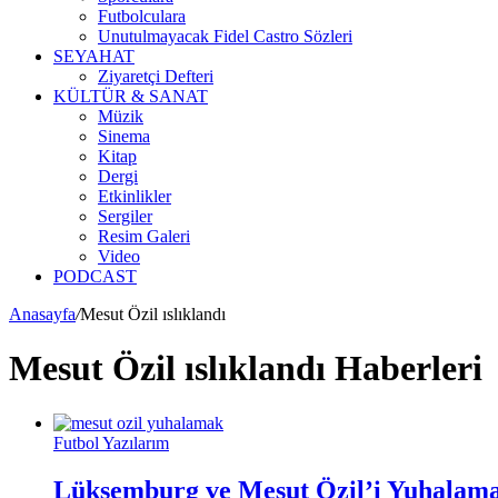
Futbolculara
Unutulmayacak Fidel Castro Sözleri
SEYAHAT
Ziyaretçi Defteri
KÜLTÜR & SANAT
Müzik
Sinema
Kitap
Dergi
Etkinlikler
Sergiler
Resim Galeri
Video
PODCAST
Anasayfa
/
Mesut Özil ıslıklandı
Mesut Özil ıslıklandı Haberleri
Futbol Yazılarım
Lüksemburg ve Mesut Özil’i Yuhalama