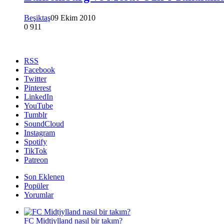
Beşiktaş
09 Ekim 2010
0
911
RSS
Facebook
Twitter
Pinterest
LinkedIn
YouTube
Tumblr
SoundCloud
Instagram
Spotify
TikTok
Patreon
Son Eklenen
Popüler
Yorumlar
FC Midtjylland nasıl bir takım?