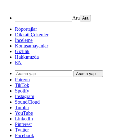
Ara
Röportajlar
Dikkati Çekenler
İnceleme
Konuşamayanlar
Gizlilik
Hakkımızda
EN
Arama yap ...
Patreon
TikTok
Spotify
Instagram
SoundCloud
Tumblr
YouTube
LinkedIn
Pinterest
Twitter
Facebook