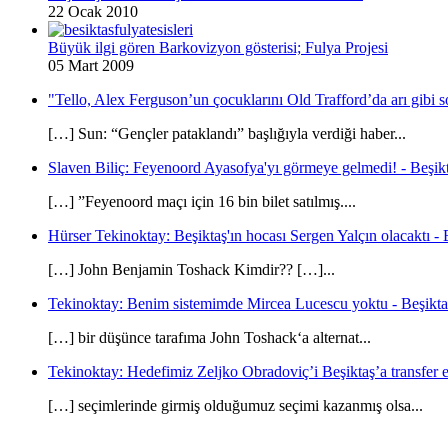
22 Ocak 2010
Büyük ilgi gören Barkovizyon gösterisi; Fulya Projesi
05 Mart 2009
"Tello, Alex Ferguson’un çocuklarını Old Trafford’da arı gibi s
[…] Sun: “Gençler pataklandı” başlığıyla verdiği haber...
Slaven Biliç: Feyenoord Ayasofya'yı görmeye gelmedi! - Beşikt
[…] ”Feyenoord maçı için 16 bin bilet satılmış....
Hürser Tekinoktay: Beşiktaş'ın hocası Sergen Yalçın olacaktı - 
[…] John Benjamin Toshack Kimdir?? […]...
Tekinoktay: Benim sistemimde Mircea Lucescu yoktu - Beşikta
[…] bir düşünce tarafıma John Toshack‘a alternat...
Tekinoktay: Hedefimiz Zeljko Obradoviç’i Beşiktaş’a transfer et
[…] seçimlerinde girmiş olduğumuz seçimi kazanmış olsa...