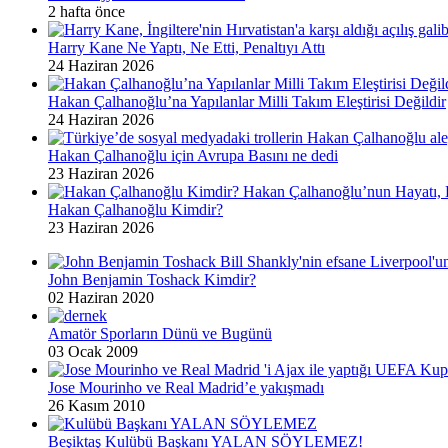
2 hafta önce
Harry Kane Ne Yaptı, Ne Etti, Penaltıyı Attı
24 Haziran 2026
Hakan Çalhanoğlu’na Yapılanlar Milli Takım Eleştirisi Değildir
24 Haziran 2026
Hakan Çalhanoğlu için Avrupa Basını ne dedi
23 Haziran 2026
Hakan Çalhanoğlu Kimdir?
23 Haziran 2026
John Benjamin Toshack Kimdir?
02 Haziran 2020
Amatör Sporların Dünü ve Bugünü
03 Ocak 2009
Jose Mourinho ve Real Madrid’e yakışmadı
26 Kasım 2010
Beşiktaş Kulübü Başkanı YALAN SÖYLEMEZ!