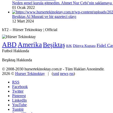
Neden genel kurula gitmedim. Ahmet Nur Çebi’nin saklamaya ç
01 Ocak 2022
Beşiktaş Al Musrati ve bir gazeteci olayı
12 Mart 2024
hT2 – Hürser Tekinoktay | Official
ABD
Amerika
Beşiktaş
Fidel Ca
Dünya Kupası
BJK
Futbol Hakkında
Beşiktaş Hakkında
© 2008-2030 hursertekinoktay.com.tr - Tüm Hakları Anonimdir.
2026 ©
Hurser Tekinoktay
| (
xml
news
rss
)
RSS
Facebook
Twitter
Pinterest
LinkedIn
YouTube
Tumblr