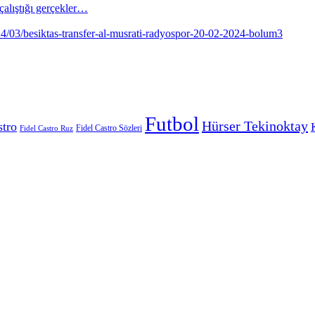
alıştığı gerçekler…
Futbol
Hürser Tekinoktay
stro
Fidel Castro Sözleri
Fidel Castro Ruz