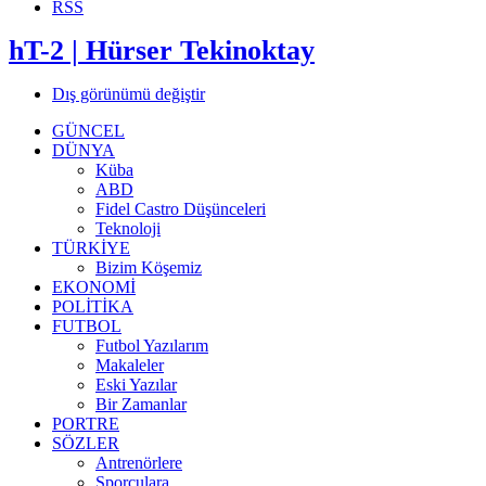
RSS
hT-2 | Hürser Tekinoktay
Dış görünümü değiştir
GÜNCEL
DÜNYA
Küba
ABD
Fidel Castro Düşünceleri
Teknoloji
TÜRKİYE
Bizim Köşemiz
EKONOMİ
POLİTİKA
FUTBOL
Futbol Yazılarım
Makaleler
Eski Yazılar
Bir Zamanlar
PORTRE
SÖZLER
Antrenörlere
Sporculara