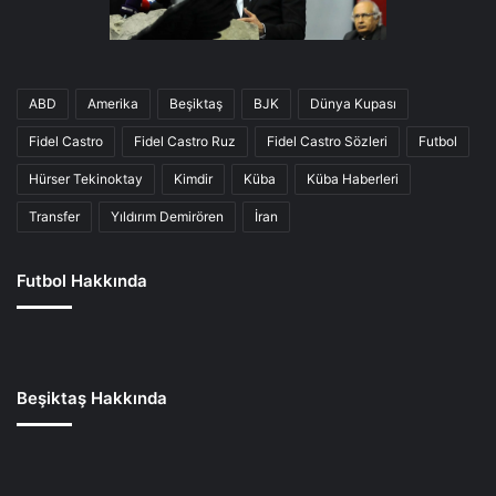
ABD
Amerika
Beşiktaş
BJK
Dünya Kupası
Fidel Castro
Fidel Castro Ruz
Fidel Castro Sözleri
Futbol
Hürser Tekinoktay
Kimdir
Küba
Küba Haberleri
Transfer
Yıldırım Demirören
İran
Futbol Hakkında
Beşiktaş Hakkında