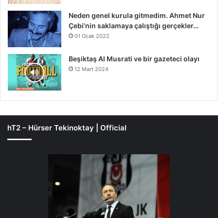
Neden genel kurula gitmedim. Ahmet Nur
Çebi’nin saklamaya çalıştığı gerçekler…
01 Ocak 2022
Beşiktaş Al Musrati ve bir gazeteci olayı
12 Mart 2024
hT2 – Hürser Tekinoktay | Official