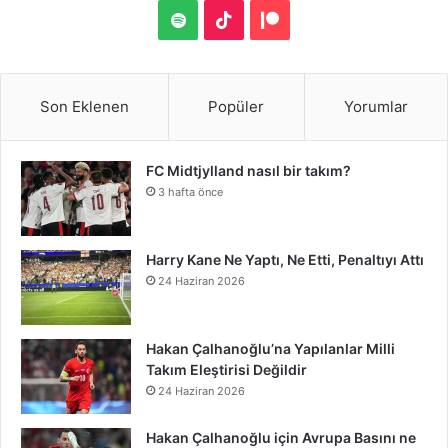
S
a
w
i
i
o
u
o
n
S
T
P
S
c
i
n
n
u
m
u
s
p
i
a
e
t
t
k
T
b
n
t
o
k
t
Son Eklenen
Popüler
Yorumlar
b
t
e
e
u
l
d
a
t
T
r
FC Midtjylland nasıl bir takım?
o
e
r
d
b
r
C
g
i
o
e
3 hafta önce
o
r
e
I
e
l
r
f
k
o
k
s
n
o
a
y
n
Harry Kane Ne Yaptı, Ne Etti, Penaltıyı Attı
24 Haziran 2026
t
u
m
d
Hakan Çalhanoğlu’na Yapılanlar Milli
Takım Eleştirisi Değildir
24 Haziran 2026
Hakan Çalhanoğlu için Avrupa Basını ne