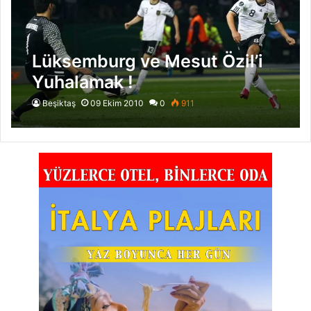
Lüksemburg ve Mesut Özil’i
Yuhalamak !
Beşiktaş
09 Ekim 2010
0
911