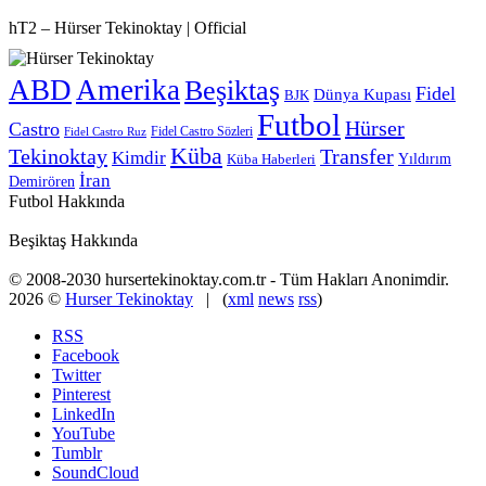
hT2 – Hürser Tekinoktay | Official
ABD
Amerika
Beşiktaş
Fidel
Dünya Kupası
BJK
Futbol
Hürser
Castro
Fidel Castro Sözleri
Fidel Castro Ruz
Küba
Tekinoktay
Transfer
Kimdir
Yıldırım
Küba Haberleri
İran
Demirören
Futbol Hakkında
Beşiktaş Hakkında
© 2008-2030 hursertekinoktay.com.tr - Tüm Hakları Anonimdir.
2026 ©
Hurser Tekinoktay
| (
xml
news
rss
)
RSS
Facebook
Twitter
Pinterest
LinkedIn
YouTube
Tumblr
SoundCloud