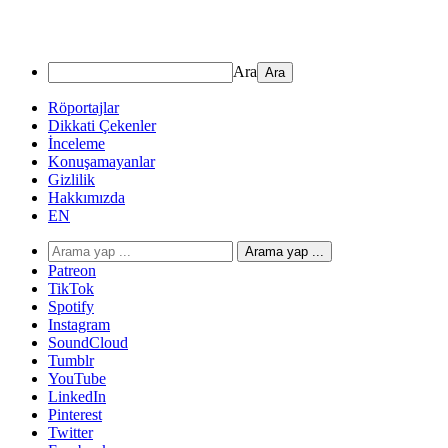
Ara
Röportajlar
Dikkati Çekenler
İnceleme
Konuşamayanlar
Gizlilik
Hakkımızda
EN
Arama yap ...
Patreon
TikTok
Spotify
Instagram
SoundCloud
Tumblr
YouTube
LinkedIn
Pinterest
Twitter