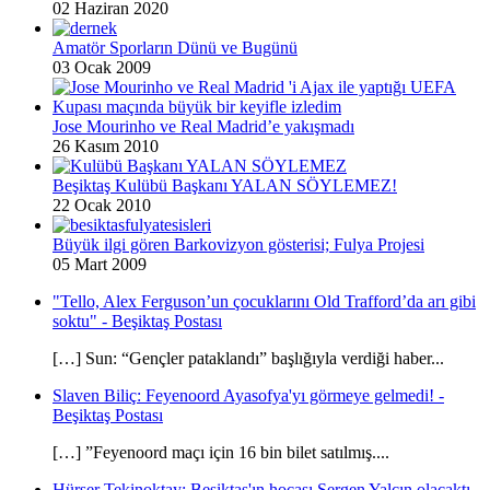
02 Haziran 2020
Amatör Sporların Dünü ve Bugünü
03 Ocak 2009
Jose Mourinho ve Real Madrid’e yakışmadı
26 Kasım 2010
Beşiktaş Kulübü Başkanı YALAN SÖYLEMEZ!
22 Ocak 2010
Büyük ilgi gören Barkovizyon gösterisi; Fulya Projesi
05 Mart 2009
"Tello, Alex Ferguson’un çocuklarını Old Trafford’da arı gibi
soktu" - Beşiktaş Postası
[…] Sun: “Gençler pataklandı” başlığıyla verdiği haber...
Slaven Biliç: Feyenoord Ayasofya'yı görmeye gelmedi! -
Beşiktaş Postası
[…] ”Feyenoord maçı için 16 bin bilet satılmış....
Hürser Tekinoktay: Beşiktaş'ın hocası Sergen Yalçın olacaktı -