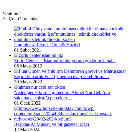
Youtube
En Çok Okunanlar
Unutulmaz Teknik Direktör Sözleri
01 Şubat 2021
Zorlu Center : “İstanbul’u dinliyorum gözlerim kapalı”
06 Mayıs 2010
Seçim bitti artık Fuat Çimen’e cevap verebilirim. . .
30 Mayıs 2022
Neden genel kurula gitmedim. Ahmet Nur Çebi’nin
saklamaya çalıştığı gerçekler…
01 Ocak 2022
Beşiktaş Al Musrati ve bir gazeteci olayı
12 Mart 2024