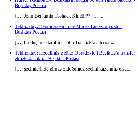
Beşiktaş Postası
[…] John Benjamin Toshack Kimdir?? […]...
Tekinoktay: Benim sistemimde Mircea Lucescu yoktu -
Beşiktaş Postası
[…] bir düşünce tarafıma John Toshack‘a alternat...
Tekinoktay: Hedefimiz Zeljko Obradoviç’i Beşiktaş’a transfer
etmek olacaktı. - Beşiktaş Postası
[…] seçimlerinde girmiş olduğumuz seçimi kazanmış olsa...