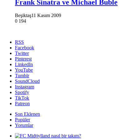
Frank Sinatra ve Michael Buble
Beşiktaş
11 Kasım 2009
0
194
RSS
Facebook
Twitter
Pinterest
LinkedIn
YouTube
Tumblr
SoundCloud
Instagram
Spotify
TikTok
Patreon
Son Eklenen
Popüler
Yorumlar