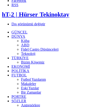
Facebook
RSS
hT-2 | Hürser Tekinoktay
Dış görünümü değiştir
GÜNCEL
DÜNYA
Küba
ABD
Fidel Castro Düşünceleri
Teknoloji
TÜRKİYE
Bizim Köşemiz
EKONOMİ
POLİTİKA
FUTBOL
Futbol Yazılarım
Makaleler
Eski Yazılar
Bir Zamanlar
PORTRE
SÖZLER
Antrenörlere