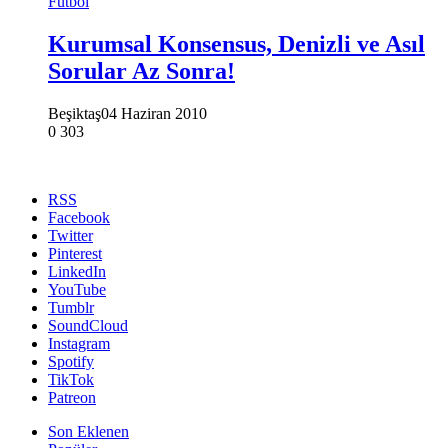
Futbol
Kurumsal Konsensus, Denizli ve Asıl
Sorular Az Sonra!
Beşiktaş
04 Haziran 2010
0
303
RSS
Facebook
Twitter
Pinterest
LinkedIn
YouTube
Tumblr
SoundCloud
Instagram
Spotify
TikTok
Patreon
Son Eklenen