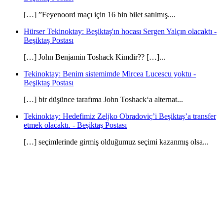
[…] ”Feyenoord maçı için 16 bin bilet satılmış....
Hürser Tekinoktay: Beşiktaş'ın hocası Sergen Yalçın olacaktı -
Beşiktaş Postası
[…] John Benjamin Toshack Kimdir?? […]...
Tekinoktay: Benim sistemimde Mircea Lucescu yoktu -
Beşiktaş Postası
[…] bir düşünce tarafıma John Toshack‘a alternat...
Tekinoktay: Hedefimiz Zeljko Obradoviç’i Beşiktaş’a transfer
etmek olacaktı. - Beşiktaş Postası
[…] seçimlerinde girmiş olduğumuz seçimi kazanmış olsa...