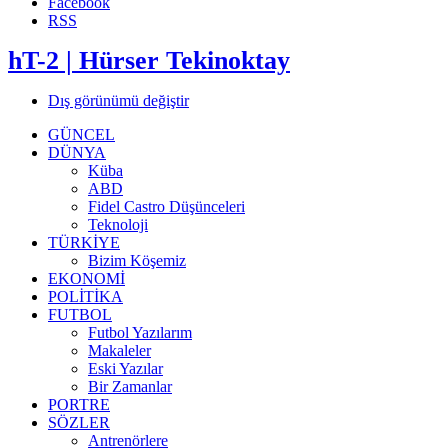
Facebook
RSS
hT-2 | Hürser Tekinoktay
Dış görünümü değiştir
GÜNCEL
DÜNYA
Küba
ABD
Fidel Castro Düşünceleri
Teknoloji
TÜRKİYE
Bizim Köşemiz
EKONOMİ
POLİTİKA
FUTBOL
Futbol Yazılarım
Makaleler
Eski Yazılar
Bir Zamanlar
PORTRE
SÖZLER
Antrenörlere