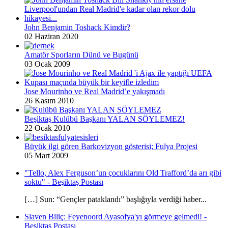
John Benjamin Toshack Kimdir?
02 Haziran 2020
Amatör Sporların Dünü ve Bugünü
03 Ocak 2009
Jose Mourinho ve Real Madrid’e yakışmadı
26 Kasım 2010
Beşiktaş Kulübü Başkanı YALAN SÖYLEMEZ!
22 Ocak 2010
Büyük ilgi gören Barkovizyon gösterisi; Fulya Projesi
05 Mart 2009
"Tello, Alex Ferguson’un çocuklarını Old Trafford’da arı gibi
soktu" - Beşiktaş Postası
[…] Sun: “Gençler pataklandı” başlığıyla verdiği haber...
Slaven Biliç: Feyenoord Ayasofya'yı görmeye gelmedi! -
Beşiktaş Postası