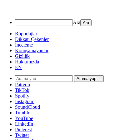
Ara
Röportajlar
Dikkati Çekenler
İnceleme
Konuşamayanlar
Gizlilik
Hakkımızda
EN
Arama yap ...
Patreon
TikTok
Spotify
Instagram
SoundCloud
Tumblr
YouTube
LinkedIn
Pinterest
Twitter