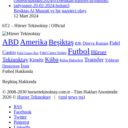
Beşiktaş Al Musrati ve bir gazeteci olayı
12 Mart 2024
hT2 – Hürser Tekinoktay | Official
ABD
Amerika
Beşiktaş
Fidel
Dünya Kupası
BJK
Futbol
Hürser
Castro
Fidel Castro Sözleri
Fidel Castro Ruz
Küba
Tekinoktay
Transfer
Kimdir
Yıldırım
Küba Haberleri
İran
Demirören
Futbol Hakkında
Beşiktaş Hakkında
© 2008-2030 hursertekinoktay.com.tr - Tüm Hakları Anonimdir.
2026 ©
Hurser Tekinoktay
| (
xml
news
rss
)
RSS
Facebook
Twitter
Pinterest
LinkedIn