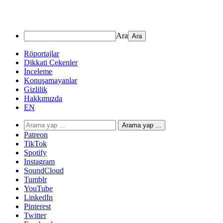
Ara
Röportajlar
Dikkati Çekenler
İnceleme
Konuşamayanlar
Gizlilik
Hakkımızda
EN
Arama yap ...
Patreon
TikTok
Spotify
Instagram
SoundCloud
Tumblr
YouTube
LinkedIn
Pinterest
Twitter