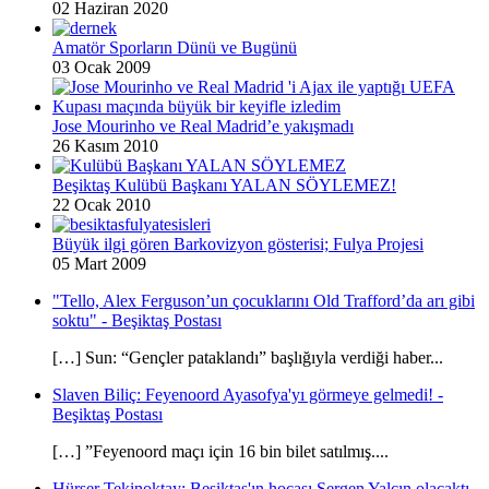
02 Haziran 2020
Amatör Sporların Dünü ve Bugünü
03 Ocak 2009
Jose Mourinho ve Real Madrid’e yakışmadı
26 Kasım 2010
Beşiktaş Kulübü Başkanı YALAN SÖYLEMEZ!
22 Ocak 2010
Büyük ilgi gören Barkovizyon gösterisi; Fulya Projesi
05 Mart 2009
"Tello, Alex Ferguson’un çocuklarını Old Trafford’da arı gibi
soktu" - Beşiktaş Postası
[…] Sun: “Gençler pataklandı” başlığıyla verdiği haber...
Slaven Biliç: Feyenoord Ayasofya'yı görmeye gelmedi! -
Beşiktaş Postası
[…] ”Feyenoord maçı için 16 bin bilet satılmış....
Hürser Tekinoktay: Beşiktaş'ın hocası Sergen Yalçın olacaktı -