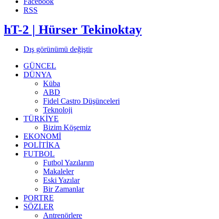
Facebook
RSS
hT-2 | Hürser Tekinoktay
Dış görünümü değiştir
GÜNCEL
DÜNYA
Küba
ABD
Fidel Castro Düşünceleri
Teknoloji
TÜRKİYE
Bizim Köşemiz
EKONOMİ
POLİTİKA
FUTBOL
Futbol Yazılarım
Makaleler
Eski Yazılar
Bir Zamanlar
PORTRE
SÖZLER
Antrenörlere