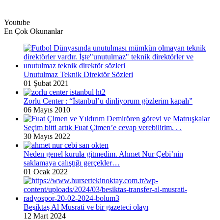
Youtube
En Çok Okunanlar
Unutulmaz Teknik Direktör Sözleri
01 Şubat 2021
Zorlu Center : “İstanbul’u dinliyorum gözlerim kapalı”
06 Mayıs 2010
Seçim bitti artık Fuat Çimen’e cevap verebilirim. . .
30 Mayıs 2022
Neden genel kurula gitmedim. Ahmet Nur Çebi’nin
saklamaya çalıştığı gerçekler…
01 Ocak 2022
Beşiktaş Al Musrati ve bir gazeteci olayı
12 Mart 2024