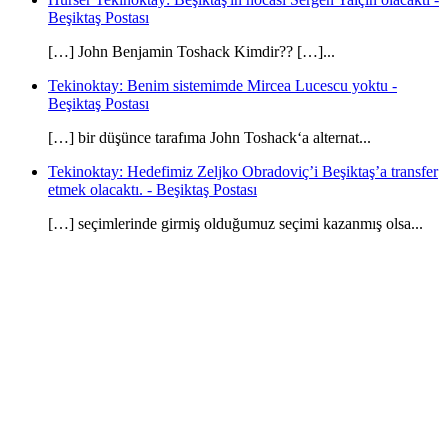
Beşiktaş Postası
[…] John Benjamin Toshack Kimdir?? […]...
Tekinoktay: Benim sistemimde Mircea Lucescu yoktu -
Beşiktaş Postası
[…] bir düşünce tarafıma John Toshack‘a alternat...
Tekinoktay: Hedefimiz Zeljko Obradoviç’i Beşiktaş’a transfer
etmek olacaktı. - Beşiktaş Postası
[…] seçimlerinde girmiş olduğumuz seçimi kazanmış olsa...