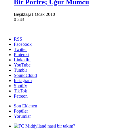
Bir Portre; Uğur Mumcu
Beşiktaş
21 Ocak 2010
0
243
RSS
Facebook
Twitter
Pinterest
LinkedIn
YouTube
Tumblr
SoundCloud
Instagram
Spotify
TikTok
Patreon
Son Eklenen
Popüler
Yorumlar