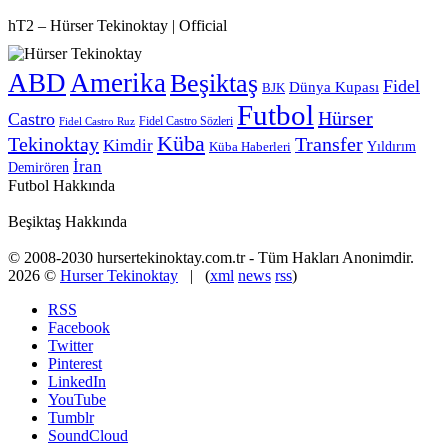
hT2 – Hürser Tekinoktay | Official
ABD
Amerika
Beşiktaş
Fidel
Dünya Kupası
BJK
Futbol
Hürser
Castro
Fidel Castro Sözleri
Fidel Castro Ruz
Küba
Tekinoktay
Transfer
Kimdir
Yıldırım
Küba Haberleri
İran
Demirören
Futbol Hakkında
Beşiktaş Hakkında
© 2008-2030 hursertekinoktay.com.tr - Tüm Hakları Anonimdir.
2026 ©
Hurser Tekinoktay
| (
xml
news
rss
)
RSS
Facebook
Twitter
Pinterest
LinkedIn
YouTube
Tumblr
SoundCloud