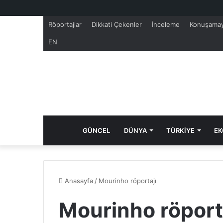
Röportajlar
Dikkati Çekenler
İnceleme
Konuşamay
EN
GÜNCEL
DÜNYA
TÜRKİYE
EK
Anasayfa
/
Mourinho röportajı
Mourinho röporta