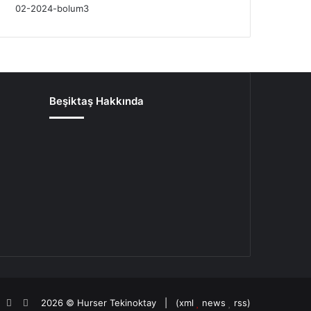
Beşiktaş Hakkında
oud
agram
potify
TikTok
Patreon
2026 ©
Hurser Tekinoktay
| (
xml
news
rss
)