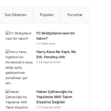
S
c
i
n
n
u
m
u
n
p
i
a
e
t
t
k
T
b
n
s
o
k
t
Son Eklenen
Popüler
Yorumlar
b
t
e
e
u
l
d
t
t
T
r
o
e
r
d
b
r
C
a
i
o
e
FC Midtjylland nasıl bir
takım?
o
r
e
I
e
l
g
f
k
o
2 hafta önce
k
s
n
o
Harry Kane Ne Yaptı, Ne
r
y
n
Etti, Penaltıyı Attı
t
u
a
24 Haziran 2026
d
m
Hakan Çalhanoğlu’na
Yapılanlar Milli Takım
Eleştirisi Değildir
24 Haziran 2026