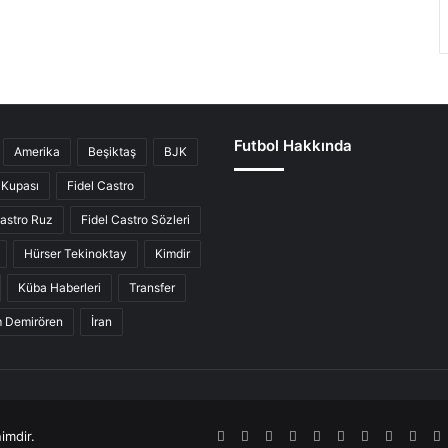
Futbol Hakkında
Amerika
Beşiktaş
BJK
Kupası
Fidel Castro
Castro Ruz
Fidel Castro Sözleri
Hürser Tekinoktay
Kimdir
Küba Haberleri
Transfer
ım Demirören
İran
imdir.
RSS
Facebook
Twitter
Pinterest
LinkedIn
YouTube
Tumblr
SoundCl
Inst
S