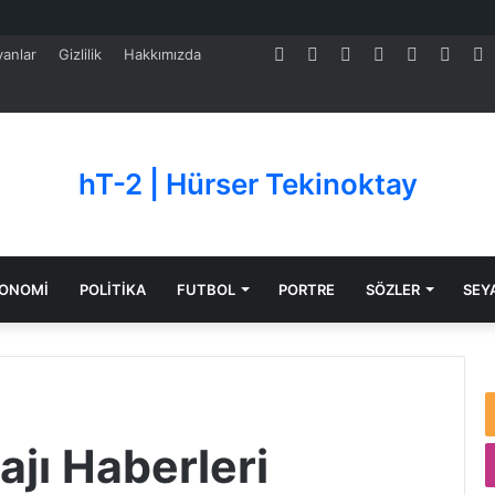
Facebook
Twitter
Pinterest
LinkedIn
YouTube
Tumb
S
anlar
Gizlilik
Hakkımızda
hT-2 | Hürser Tekinoktay
ONOMİ
POLİTİKA
FUTBOL
PORTRE
SÖZLER
SEY
jı Haberleri