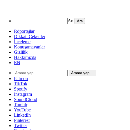
Ara
Röportajlar
Dikkati Çekenler
İnceleme
Konuşamayanlar
Gizlilik
Hakkımızda
EN
Arama yap ...
Patreon
TikTok
Spotify
Instagram
SoundCloud
Tumblr
YouTube
LinkedIn
Pinterest
Twitter