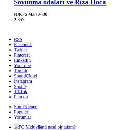
Soyunma odaları ve Rıza Hoca
BJK
26 Mart 2009
2
355
RSS
Facebook
Twitter
Pinterest
LinkedIn
YouTube
Tumblr
SoundCloud
Instagram
Spotify
TikTok
Patreon
Son Eklenen
Popüler
Yorumlar