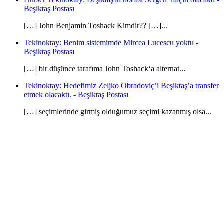
Beşiktaş Postası
[…] John Benjamin Toshack Kimdir?? […]...
Tekinoktay: Benim sistemimde Mircea Lucescu yoktu -
Beşiktaş Postası
[…] bir düşünce tarafıma John Toshack‘a alternat...
Tekinoktay: Hedefimiz Zeljko Obradoviç’i Beşiktaş’a transfer
etmek olacaktı. - Beşiktaş Postası
[…] seçimlerinde girmiş olduğumuz seçimi kazanmış olsa...