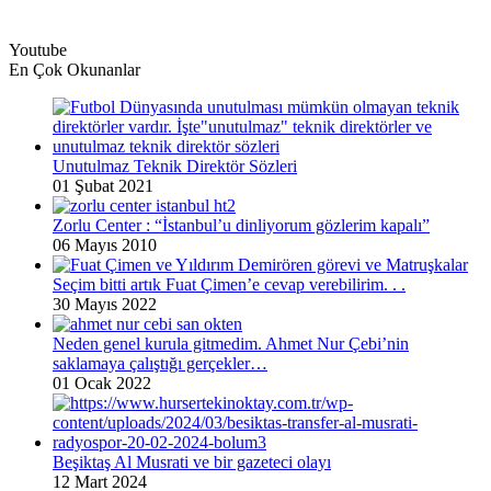
Youtube
En Çok Okunanlar
Unutulmaz Teknik Direktör Sözleri
01 Şubat 2021
Zorlu Center : “İstanbul’u dinliyorum gözlerim kapalı”
06 Mayıs 2010
Seçim bitti artık Fuat Çimen’e cevap verebilirim. . .
30 Mayıs 2022
Neden genel kurula gitmedim. Ahmet Nur Çebi’nin
saklamaya çalıştığı gerçekler…
01 Ocak 2022
Beşiktaş Al Musrati ve bir gazeteci olayı
12 Mart 2024