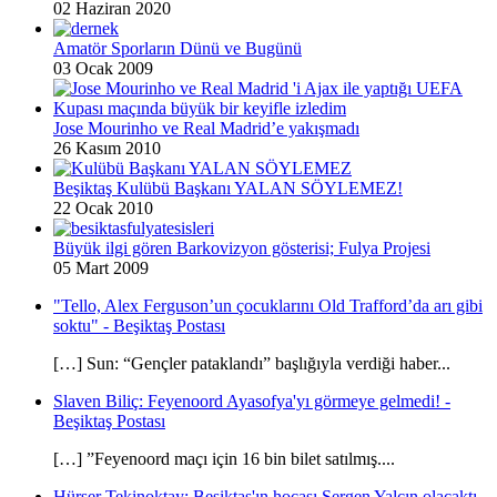
02 Haziran 2020
Amatör Sporların Dünü ve Bugünü
03 Ocak 2009
Jose Mourinho ve Real Madrid’e yakışmadı
26 Kasım 2010
Beşiktaş Kulübü Başkanı YALAN SÖYLEMEZ!
22 Ocak 2010
Büyük ilgi gören Barkovizyon gösterisi; Fulya Projesi
05 Mart 2009
"Tello, Alex Ferguson’un çocuklarını Old Trafford’da arı gibi
soktu" - Beşiktaş Postası
[…] Sun: “Gençler pataklandı” başlığıyla verdiği haber...
Slaven Biliç: Feyenoord Ayasofya'yı görmeye gelmedi! -
Beşiktaş Postası
[…] ”Feyenoord maçı için 16 bin bilet satılmış....
Hürser Tekinoktay: Beşiktaş'ın hocası Sergen Yalçın olacaktı -