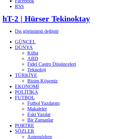
Facebook
RSS
hT-2 | Hürser Tekinoktay
Dış görünümü değiştir
GÜNCEL
DÜNYA
Küba
ABD
Fidel Castro Düşünceleri
Teknoloji
TÜRKİYE
Bizim Köşemiz
EKONOMİ
POLİTİKA
FUTBOL
Futbol Yazılarım
Makaleler
Eski Yazılar
Bir Zamanlar
PORTRE
SÖZLER
Antrenörlere