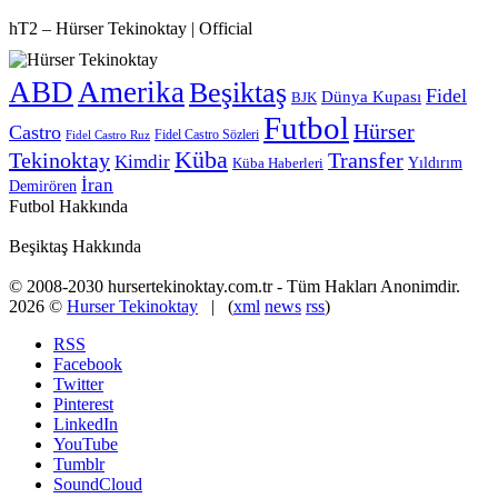
hT2 – Hürser Tekinoktay | Official
ABD
Amerika
Beşiktaş
Fidel
Dünya Kupası
BJK
Futbol
Hürser
Castro
Fidel Castro Sözleri
Fidel Castro Ruz
Küba
Tekinoktay
Transfer
Kimdir
Yıldırım
Küba Haberleri
İran
Demirören
Futbol Hakkında
Beşiktaş Hakkında
© 2008-2030 hursertekinoktay.com.tr - Tüm Hakları Anonimdir.
2026 ©
Hurser Tekinoktay
| (
xml
news
rss
)
RSS
Facebook
Twitter
Pinterest
LinkedIn
YouTube
Tumblr
SoundCloud