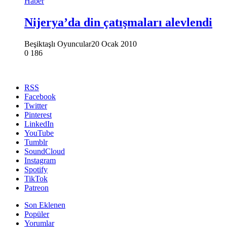
Haber
Nijerya’da din çatışmaları alevlendi
Beşiktaşlı Oyuncular
20 Ocak 2010
0
186
RSS
Facebook
Twitter
Pinterest
LinkedIn
YouTube
Tumblr
SoundCloud
Instagram
Spotify
TikTok
Patreon
Son Eklenen
Popüler
Yorumlar