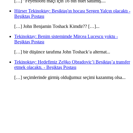
[…] ”Feyenoord maçı için 16 bin bilet satılmış....
Hürser Tekinoktay: Beşiktaş'ın hocası Sergen Yalçın olacaktı -
Beşiktaş Postası
[…] John Benjamin Toshack Kimdir?? […]...
Tekinoktay: Benim sistemimde Mircea Lucescu yoktu -
Beşiktaş Postası
[…] bir düşünce tarafıma John Toshack‘a alternat...
Tekinoktay: Hedefimiz Zeljko Obradoviç’i Beşiktaş’a transfer
etmek olacaktı. - Beşiktaş Postası
[…] seçimlerinde girmiş olduğumuz seçimi kazanmış olsa...