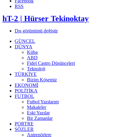
Facebook
RSS
hT-2 | Hürser Tekinoktay
Dış görünümü değiştir
GÜNCEL
DÜNYA
Küba
ABD
Fidel Castro Düşünceleri
Teknoloji
TÜRKİYE
Bizim Köşemiz
EKONOMİ
POLİTİKA
FUTBOL
Futbol Yazılarım
Makaleler
Eski Yazılar
Bir Zamanlar
PORTRE
SÖZLER
Antrenörlere