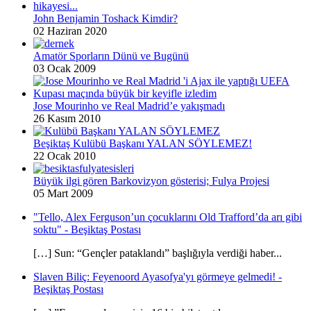
John Benjamin Toshack Kimdir?
02 Haziran 2020
Amatör Sporların Dünü ve Bugünü
03 Ocak 2009
Jose Mourinho ve Real Madrid’e yakışmadı
26 Kasım 2010
Beşiktaş Kulübü Başkanı YALAN SÖYLEMEZ!
22 Ocak 2010
Büyük ilgi gören Barkovizyon gösterisi; Fulya Projesi
05 Mart 2009
"Tello, Alex Ferguson’un çocuklarını Old Trafford’da arı gibi
soktu" - Beşiktaş Postası
[…] Sun: “Gençler pataklandı” başlığıyla verdiği haber...
Slaven Biliç: Feyenoord Ayasofya'yı görmeye gelmedi! -
Beşiktaş Postası