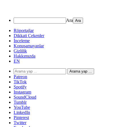
Ara
Röportajlar
Dikkati Çekenler
İnceleme
Konuşamayanlar
Gizlilik
Hakkımızda
EN
Arama yap ...
Patreon
TikTok
Spotify
Instagram
SoundCloud
Tumblr
YouTube
LinkedIn
Pinterest
Twitter