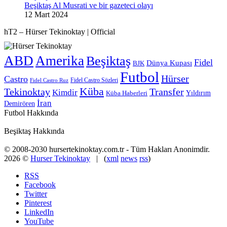
Beşiktaş Al Musrati ve bir gazeteci olayı
12 Mart 2024
hT2 – Hürser Tekinoktay | Official
ABD
Amerika
Beşiktaş
Fidel
Dünya Kupası
BJK
Futbol
Hürser
Castro
Fidel Castro Sözleri
Fidel Castro Ruz
Küba
Tekinoktay
Transfer
Kimdir
Yıldırım
Küba Haberleri
İran
Demirören
Futbol Hakkında
Beşiktaş Hakkında
© 2008-2030 hursertekinoktay.com.tr - Tüm Hakları Anonimdir.
2026 ©
Hurser Tekinoktay
| (
xml
news
rss
)
RSS
Facebook
Twitter
Pinterest
LinkedIn
YouTube