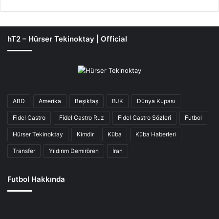
hT2 – Hürser Tekinoktay | Official
ABD
Amerika
Beşiktaş
BJK
Dünya Kupası
Fidel Castro
Fidel Castro Ruz
Fidel Castro Sözleri
Futbol
Hürser Tekinoktay
Kimdir
Küba
Küba Haberleri
Transfer
Yıldırım Demirören
İran
Futbol Hakkında