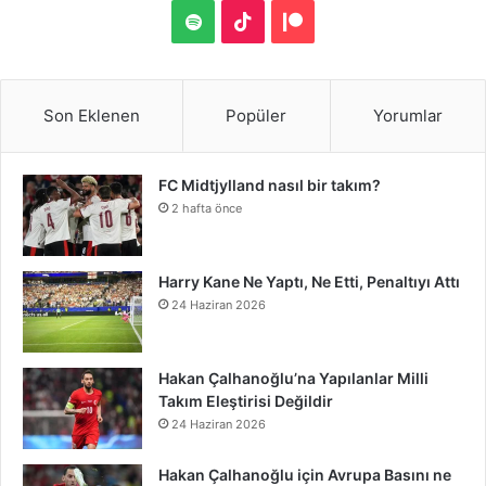
S
a
w
i
i
o
u
o
n
S
T
P
S
c
i
n
n
u
m
u
s
p
i
a
e
t
t
k
T
b
n
t
o
k
t
Son Eklenen
Popüler
Yorumlar
b
t
e
e
u
l
d
a
t
T
r
FC Midtjylland nasıl bir takım?
o
e
r
d
b
r
C
g
i
o
e
2 hafta önce
o
r
e
I
e
l
r
f
k
o
k
s
n
o
a
y
n
Harry Kane Ne Yaptı, Ne Etti, Penaltıyı Attı
24 Haziran 2026
t
u
m
d
Hakan Çalhanoğlu’na Yapılanlar Milli
Takım Eleştirisi Değildir
24 Haziran 2026
Hakan Çalhanoğlu için Avrupa Basını ne