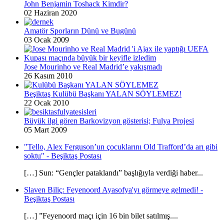
John Benjamin Toshack Kimdir?
02 Haziran 2020
Amatör Sporların Dünü ve Bugünü
03 Ocak 2009
Jose Mourinho ve Real Madrid’e yakışmadı
26 Kasım 2010
Beşiktaş Kulübü Başkanı YALAN SÖYLEMEZ!
22 Ocak 2010
Büyük ilgi gören Barkovizyon gösterisi; Fulya Projesi
05 Mart 2009
"Tello, Alex Ferguson’un çocuklarını Old Trafford’da arı gibi
soktu" - Beşiktaş Postası
[…] Sun: “Gençler pataklandı” başlığıyla verdiği haber...
Slaven Biliç: Feyenoord Ayasofya'yı görmeye gelmedi! -
Beşiktaş Postası
[…] ”Feyenoord maçı için 16 bin bilet satılmış....