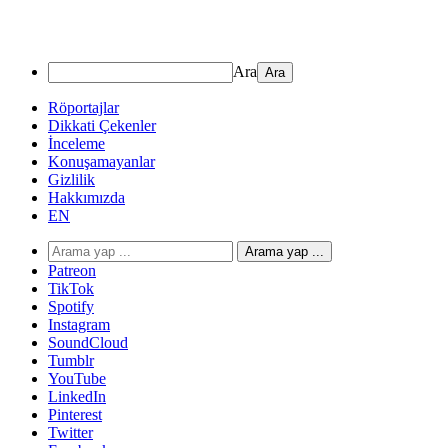
Ara
Röportajlar
Dikkati Çekenler
İnceleme
Konuşamayanlar
Gizlilik
Hakkımızda
EN
Arama yap ...
Patreon
TikTok
Spotify
Instagram
SoundCloud
Tumblr
YouTube
LinkedIn
Pinterest
Twitter