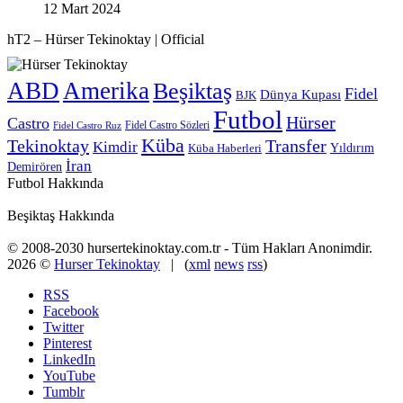
12 Mart 2024
hT2 – Hürser Tekinoktay | Official
ABD
Amerika
Beşiktaş
Fidel
Dünya Kupası
BJK
Futbol
Hürser
Castro
Fidel Castro Sözleri
Fidel Castro Ruz
Küba
Tekinoktay
Transfer
Kimdir
Yıldırım
Küba Haberleri
İran
Demirören
Futbol Hakkında
Beşiktaş Hakkında
© 2008-2030 hursertekinoktay.com.tr - Tüm Hakları Anonimdir.
2026 ©
Hurser Tekinoktay
| (
xml
news
rss
)
RSS
Facebook
Twitter
Pinterest
LinkedIn
YouTube
Tumblr