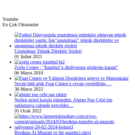
Youtube
En Çok Okunanlar
Unutulmaz Teknik Direktör Sözleri
01 Şubat 2021
Zorlu Center : “İstanbul’u dinliyorum gözlerim kapalı”
06 Mayıs 2010
Seçim bitti artık Fuat Çimen’e cevap verebilirim. . .
30 Mayıs 2022
Neden genel kurula gitmedim. Ahmet Nur Çebi’nin
saklamaya çalıştığı gerçekler…
01 Ocak 2022
Beşiktaş Al Musrati ve bir gazeteci olayı