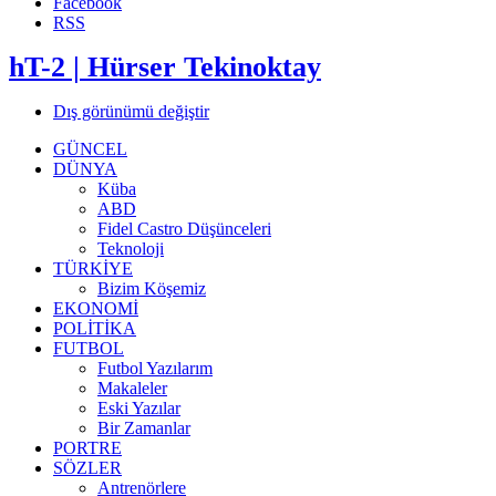
Facebook
RSS
hT-2 | Hürser Tekinoktay
Dış görünümü değiştir
GÜNCEL
DÜNYA
Küba
ABD
Fidel Castro Düşünceleri
Teknoloji
TÜRKİYE
Bizim Köşemiz
EKONOMİ
POLİTİKA
FUTBOL
Futbol Yazılarım
Makaleler
Eski Yazılar
Bir Zamanlar
PORTRE
SÖZLER
Antrenörlere