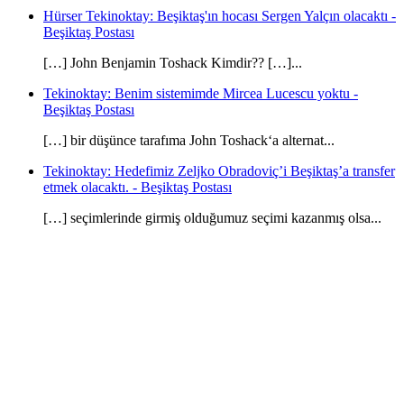
Hürser Tekinoktay: Beşiktaş'ın hocası Sergen Yalçın olacaktı -
Beşiktaş Postası
[…] John Benjamin Toshack Kimdir?? […]...
Tekinoktay: Benim sistemimde Mircea Lucescu yoktu -
Beşiktaş Postası
[…] bir düşünce tarafıma John Toshack‘a alternat...
Tekinoktay: Hedefimiz Zeljko Obradoviç’i Beşiktaş’a transfer
etmek olacaktı. - Beşiktaş Postası
[…] seçimlerinde girmiş olduğumuz seçimi kazanmış olsa...