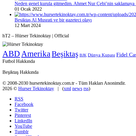
Neden genel kurula gitmedim. Ahmet Nur Çebi’nin saklamaya ç
01 Ocak 2022
Beşiktaş Al Musrati ve bir gazeteci olayı
12 Mart 2024
hT2 – Hürser Tekinoktay | Official
ABD
Amerika
Beşiktaş
Fidel Ca
Dünya Kupası
BJK
Futbol Hakkında
Beşiktaş Hakkında
© 2008-2030 hursertekinoktay.com.tr - Tüm Hakları Anonimdir.
2026 ©
Hurser Tekinoktay
| (
xml
news
rss
)
RSS
Facebook
Twitter
Pinterest
LinkedIn
YouTube
Tumblr