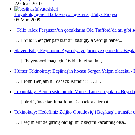
22 Ocak 2010
Büyük ilgi gören Barkovizyon gösterisi; Fulya Projesi
05 Mart 2009
"Tello, Alex Ferguson’un çocuklarını Old Trafford’da arı gibi s
[…] Sun: “Gençler pataklandı” başlığıyla verdiği haber...
Slaven Biliç: Feyenoord Ayasofya'yı görmeye gelmedi! - Beşikt
[…] ”Feyenoord maçı için 16 bin bilet satılmış....
Hürser Tekinoktay: Beşiktaş'ın hocası Sergen Yalçın olacaktı - 
[…] John Benjamin Toshack Kimdir?? […]...
Tekinoktay: Benim sistemimde Mircea Lucescu yoktu - Beşikta
[…] bir düşünce tarafıma John Toshack‘a alternat...
Tekinoktay: Hedefimiz Zeljko Obradoviç’i Beşiktaş’a transfer et
[…] seçimlerinde girmiş olduğumuz seçimi kazanmış olsa...