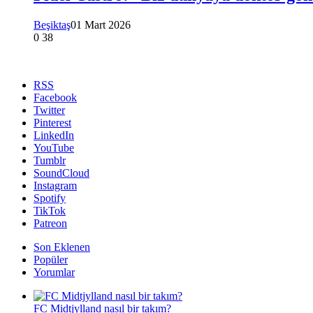
Beşiktaş
01 Mart 2026
0
38
RSS
Facebook
Twitter
Pinterest
LinkedIn
YouTube
Tumblr
SoundCloud
Instagram
Spotify
TikTok
Patreon
Son Eklenen
Popüler
Yorumlar
FC Midtjylland nasıl bir takım?