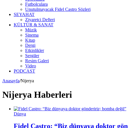
Futbolculara
Unutulmayacak Fidel Castro Sözleri
SEYAHAT
Ziyaretçi Defteri
KÜLTÜR & SANAT
Müzik
Sinema
Kitap
Dergi
Etkinlikler
Sergiler
Resim Galeri
Video
PODCAST
Anasayfa
/
Nijerya
Nijerya Haberleri
Dünya
Fidel Castro: “Biz dünyaya doktor gön