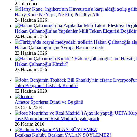
2 hafta önce
Harry Kane Ne Yaptı, Ne Etti, Penaltıyı Attı
24 Haziran 2026
Hakan Çalhanoğlu’na Yapılanlar Milli Takım Eleştirisi Değildir
24 Haziran 2026
Hakan Çalhanoğlu için Avrupa Basını ne dedi
23 Haziran 2026
Hakan Çalhanoğlu Kimdir?
23 Haziran 2026
John Benjamin Toshack Kimdir?
02 Haziran 2020
Amatör Sporların Dünü ve Bugünü
03 Ocak 2009
Jose Mourinho ve Real Madrid’e yakışmadı
26 Kasım 2010
Beşiktaş Kulübü Başkanı YALAN SÖYLEMEZ!