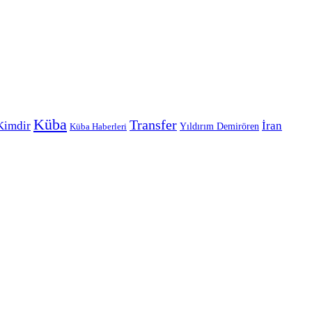
Küba
Transfer
Kimdir
İran
Yıldırım Demirören
Küba Haberleri