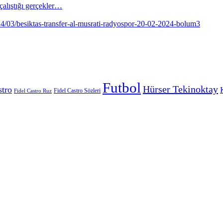
alıştığı gerçekler…
Futbol
Hürser Tekinoktay
stro
Fidel Castro Sözleri
Fidel Castro Ruz