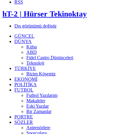
RSS
hT-2 | Hürser Tekinoktay
Dış görünümü değiştir
GÜNCEL
DÜNYA
Küba
ABD
Fidel Castro Düşünceleri
Teknoloji
TÜRKİYE
Bizim Köşemiz
EKONOMİ
POLİTİKA
FUTBOL
Futbol Yazılarım
Makaleler
Eski Yazılar
Bir Zamanlar
PORTRE
SÖZLER
Antrenörlere
Sporculara