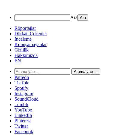
Ara
Röportajlar
Dikkati Çekenler
İnceleme
Konuşamayanlar
Gizlilik
Hakkımızda
EN
Arama yap ...
Patreon
TikTok
Spotify
Instagram
SoundCloud
Tumblr
YouTube
LinkedIn
Pinterest
Twitter
Facebook