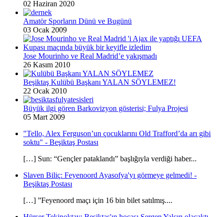
02 Haziran 2020
Amatör Sporların Dünü ve Bugünü
03 Ocak 2009
Jose Mourinho ve Real Madrid’e yakışmadı
26 Kasım 2010
Beşiktaş Kulübü Başkanı YALAN SÖYLEMEZ!
22 Ocak 2010
Büyük ilgi gören Barkovizyon gösterisi; Fulya Projesi
05 Mart 2009
"Tello, Alex Ferguson’un çocuklarını Old Trafford’da arı gibi
soktu" - Beşiktaş Postası
[…] Sun: “Gençler pataklandı” başlığıyla verdiği haber...
Slaven Biliç: Feyenoord Ayasofya'yı görmeye gelmedi! -
Beşiktaş Postası
[…] ”Feyenoord maçı için 16 bin bilet satılmış....
Hürser Tekinoktay: Beşiktaş'ın hocası Sergen Yalçın olacaktı -