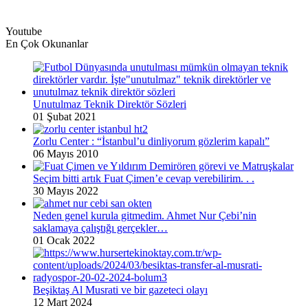
Youtube
En Çok Okunanlar
Unutulmaz Teknik Direktör Sözleri
01 Şubat 2021
Zorlu Center : “İstanbul’u dinliyorum gözlerim kapalı”
06 Mayıs 2010
Seçim bitti artık Fuat Çimen’e cevap verebilirim. . .
30 Mayıs 2022
Neden genel kurula gitmedim. Ahmet Nur Çebi’nin
saklamaya çalıştığı gerçekler…
01 Ocak 2022
Beşiktaş Al Musrati ve bir gazeteci olayı
12 Mart 2024