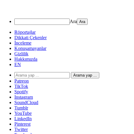
Ara
Röportajlar
Dikkati Çekenler
İnceleme
Konuşamayanlar
Gizlilik
Hakkımızda
EN
Arama yap ...
Patreon
TikTok
Spotify
Instagram
SoundCloud
Tumblr
YouTube
LinkedIn
Pinterest
Twitter