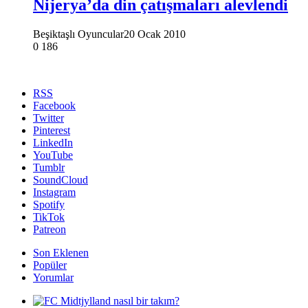
Nijerya’da din çatışmaları alevlendi
Beşiktaşlı Oyuncular
20 Ocak 2010
0
186
RSS
Facebook
Twitter
Pinterest
LinkedIn
YouTube
Tumblr
SoundCloud
Instagram
Spotify
TikTok
Patreon
Son Eklenen
Popüler
Yorumlar