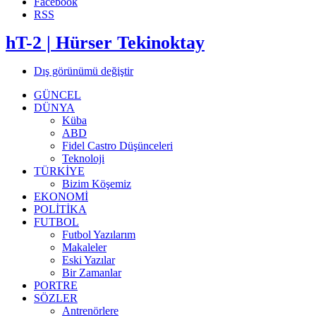
Facebook
RSS
hT-2 | Hürser Tekinoktay
Dış görünümü değiştir
GÜNCEL
DÜNYA
Küba
ABD
Fidel Castro Düşünceleri
Teknoloji
TÜRKİYE
Bizim Köşemiz
EKONOMİ
POLİTİKA
FUTBOL
Futbol Yazılarım
Makaleler
Eski Yazılar
Bir Zamanlar
PORTRE
SÖZLER
Antrenörlere