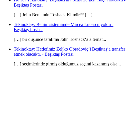
Beşiktaş Postası
[…] John Benjamin Toshack Kimdir?? […]...
Tekinoktay: Benim sistemimde Mircea Lucescu yoktu -
Beşiktaş Postası
[…] bir düşünce tarafıma John Toshack‘a alternat...
Tekinoktay: Hedefimiz Zeljko Obradoviç’i Beşiktaş’a transfer
etmek olacaktı. - Beşiktaş Postası
[…] seçimlerinde girmiş olduğumuz seçimi kazanmış olsa...