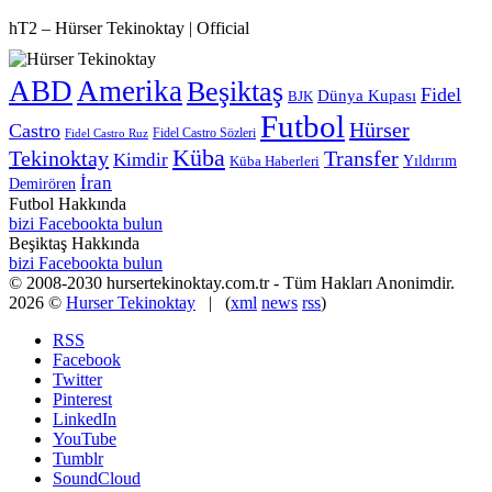
hT2 – Hürser Tekinoktay | Official
ABD
Amerika
Beşiktaş
Fidel
Dünya Kupası
BJK
Futbol
Hürser
Castro
Fidel Castro Sözleri
Fidel Castro Ruz
Küba
Tekinoktay
Transfer
Kimdir
Yıldırım
Küba Haberleri
İran
Demirören
Futbol Hakkında
bizi Facebookta bulun
Beşiktaş Hakkında
bizi Facebookta bulun
© 2008-2030 hursertekinoktay.com.tr - Tüm Hakları Anonimdir.
2026 ©
Hurser Tekinoktay
| (
xml
news
rss
)
RSS
Facebook
Twitter
Pinterest
LinkedIn
YouTube
Tumblr
SoundCloud