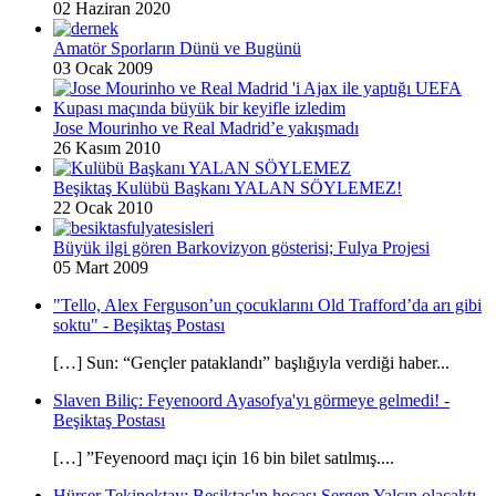
02 Haziran 2020
Amatör Sporların Dünü ve Bugünü
03 Ocak 2009
Jose Mourinho ve Real Madrid’e yakışmadı
26 Kasım 2010
Beşiktaş Kulübü Başkanı YALAN SÖYLEMEZ!
22 Ocak 2010
Büyük ilgi gören Barkovizyon gösterisi; Fulya Projesi
05 Mart 2009
"Tello, Alex Ferguson’un çocuklarını Old Trafford’da arı gibi
soktu" - Beşiktaş Postası
[…] Sun: “Gençler pataklandı” başlığıyla verdiği haber...
Slaven Biliç: Feyenoord Ayasofya'yı görmeye gelmedi! -
Beşiktaş Postası
[…] ”Feyenoord maçı için 16 bin bilet satılmış....
Hürser Tekinoktay: Beşiktaş'ın hocası Sergen Yalçın olacaktı -