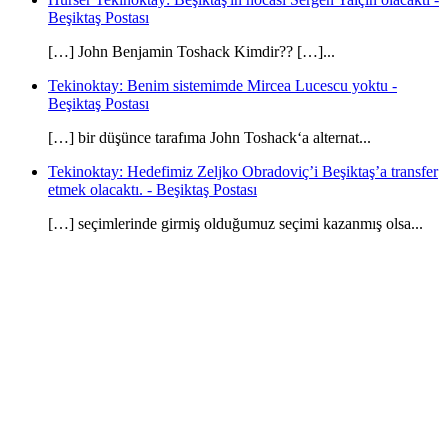
Beşiktaş Postası
[…] John Benjamin Toshack Kimdir?? […]...
Tekinoktay: Benim sistemimde Mircea Lucescu yoktu -
Beşiktaş Postası
[…] bir düşünce tarafıma John Toshack‘a alternat...
Tekinoktay: Hedefimiz Zeljko Obradoviç’i Beşiktaş’a transfer
etmek olacaktı. - Beşiktaş Postası
[…] seçimlerinde girmiş olduğumuz seçimi kazanmış olsa...