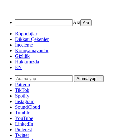
Ara
Röportajlar
Dikkati Çekenler
İnceleme
Konuşamayanlar
Gizlilik
Hakkımızda
EN
Arama yap ...
Patreon
TikTok
Spotify
Instagram
SoundCloud
Tumblr
YouTube
LinkedIn
Pinterest
Twitter