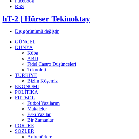
Facebook
RSS
hT-2 | Hürser Tekinoktay
Dış görünümü değiştir
GÜNCEL
DÜNYA
Küba
ABD
Fidel Castro Düşünceleri
Teknoloji
TÜRKİYE
Bizim Köşemiz
EKONOMİ
POLİTİKA
FUTBOL
Futbol Yazılarım
Makaleler
Eski Yazılar
Bir Zamanlar
PORTRE
SÖZLER
Antrenörlere