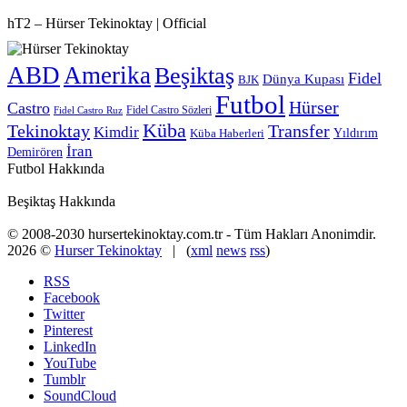
hT2 – Hürser Tekinoktay | Official
ABD
Amerika
Beşiktaş
Fidel
Dünya Kupası
BJK
Futbol
Hürser
Castro
Fidel Castro Sözleri
Fidel Castro Ruz
Küba
Tekinoktay
Transfer
Kimdir
Yıldırım
Küba Haberleri
İran
Demirören
Futbol Hakkında
Beşiktaş Hakkında
© 2008-2030 hursertekinoktay.com.tr - Tüm Hakları Anonimdir.
2026 ©
Hurser Tekinoktay
| (
xml
news
rss
)
RSS
Facebook
Twitter
Pinterest
LinkedIn
YouTube
Tumblr
SoundCloud