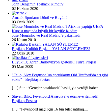
John Benjamin Toshack Kimdir?
02 Haziran 2020
Amatör Sporların Dünü ve Bugünü
03 Ocak 2009
Jose Mourinho ve Real Madrid’e yakışmadı
26 Kasım 2010
Beşiktaş Kulübü Başkanı YALAN SÖYLEMEZ!
22 Ocak 2010
Büyük ilgi gören Barkovizyon gösterisi; Fulya Projesi
05 Mart 2009
"Tello, Alex Ferguson’un çocuklarını Old Trafford’da arı gibi
soktu" - Beşiktaş Postası
[…] Sun: “Gençler pataklandı” başlığıyla verdiği haber...
Slaven Biliç: Feyenoord Ayasofya'yı görmeye gelmedi! -
Beşiktaş Postası
[…] ”Feyenoord maçı için 16 bin bilet satılmış....