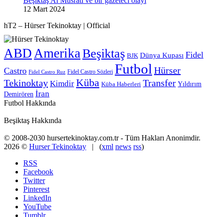
Beşiktaş Al Musrati ve bir gazeteci olayı
12 Mart 2024
hT2 – Hürser Tekinoktay | Official
ABD
Amerika
Beşiktaş
Fidel
Dünya Kupası
BJK
Futbol
Hürser
Castro
Fidel Castro Sözleri
Fidel Castro Ruz
Küba
Tekinoktay
Transfer
Kimdir
Yıldırım
Küba Haberleri
İran
Demirören
Futbol Hakkında
Beşiktaş Hakkında
© 2008-2030 hursertekinoktay.com.tr - Tüm Hakları Anonimdir.
2026 ©
Hurser Tekinoktay
| (
xml
news
rss
)
RSS
Facebook
Twitter
Pinterest
LinkedIn
YouTube
Tumblr