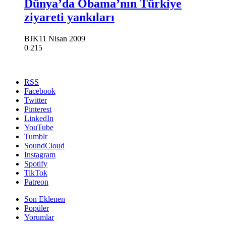
Dünya’da Obama’nın Türkiye
ziyareti yankıları
BJK
11 Nisan 2009
0
215
RSS
Facebook
Twitter
Pinterest
LinkedIn
YouTube
Tumblr
SoundCloud
Instagram
Spotify
TikTok
Patreon
Son Eklenen
Popüler
Yorumlar