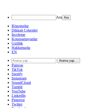
Ara
Röportajlar
Dikkati Çekenler
İnceleme
Konuşamayanlar
Gizlilik
Hakkımızda
EN
Arama yap ...
Patreon
TikTok
Spotify
Instagram
SoundCloud
Tumblr
YouTube
LinkedIn
Pinterest
Twitter