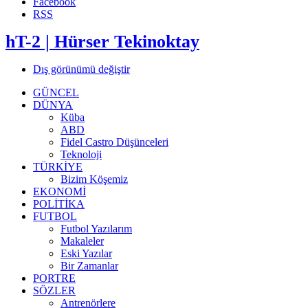
Facebook
RSS
hT-2 | Hürser Tekinoktay
Dış görünümü değiştir
GÜNCEL
DÜNYA
Küba
ABD
Fidel Castro Düşünceleri
Teknoloji
TÜRKİYE
Bizim Köşemiz
EKONOMİ
POLİTİKA
FUTBOL
Futbol Yazılarım
Makaleler
Eski Yazılar
Bir Zamanlar
PORTRE
SÖZLER
Antrenörlere