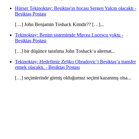
Hürser Tekinoktay: Beşiktaş'ın hocası Sergen Yalçın olacaktı -
Beşiktaş Postası
[…] John Benjamin Toshack Kimdir?? […]...
Tekinoktay: Benim sistemimde Mircea Lucescu yoktu -
Beşiktaş Postası
[…] bir düşünce tarafıma John Toshack‘a alternat...
Tekinoktay: Hedefimiz Zeljko Obradoviç’i Beşiktaş’a transfer
etmek olacaktı. - Beşiktaş Postası
[…] seçimlerinde girmiş olduğumuz seçimi kazanmış olsa...