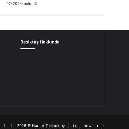
Beşiktaş Hakkında
oud
agram
potify
TikTok
Patreon
2026 ©
Hurser Tekinoktay
| (
xml
news
rss
)