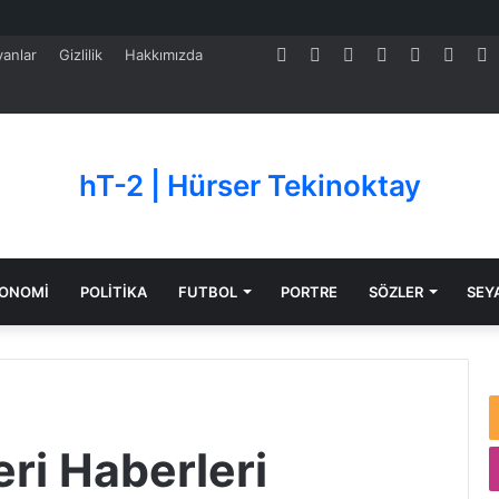
Facebook
Twitter
Pinterest
LinkedIn
YouTube
Tumb
S
anlar
Gizlilik
Hakkımızda
hT-2 | Hürser Tekinoktay
ONOMİ
POLİTİKA
FUTBOL
PORTRE
SÖZLER
SEY
ri Haberleri