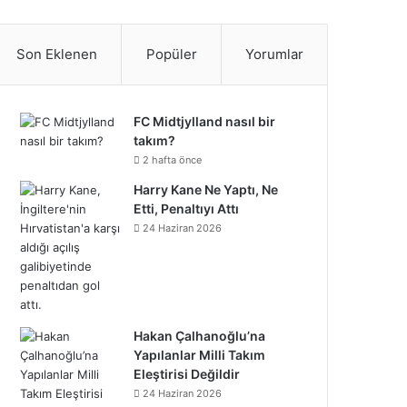
S
c
i
n
n
u
m
u
n
p
i
a
e
t
t
k
T
b
n
s
o
k
t
Son Eklenen
Popüler
Yorumlar
b
t
e
e
u
l
d
t
t
T
r
o
e
r
d
b
r
C
a
i
o
e
FC Midtjylland nasıl bir
takım?
o
r
e
I
e
l
g
f
k
o
2 hafta önce
k
s
n
o
Harry Kane Ne Yaptı, Ne
r
y
n
Etti, Penaltıyı Attı
t
u
a
24 Haziran 2026
d
m
Hakan Çalhanoğlu’na
Yapılanlar Milli Takım
Eleştirisi Değildir
24 Haziran 2026