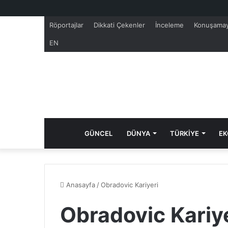
Röportajlar
Dikkati Çekenler
İnceleme
Konuşamay
EN
GÜNCEL
DÜNYA
TÜRKİYE
EK
Anasayfa
/
Obradovic Kariyeri
Obradovic Kariye