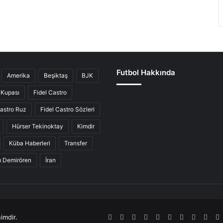
Futbol Hakkında
Amerika
Beşiktaş
BJK
Kupası
Fidel Castro
Castro Ruz
Fidel Castro Sözleri
Hürser Tekinoktay
Kimdir
Küba Haberleri
Transfer
ım Demirören
İran
imdir.
RSS
Facebook
Twitter
Pinterest
LinkedIn
YouTube
Tumblr
SoundCl
Inst
S