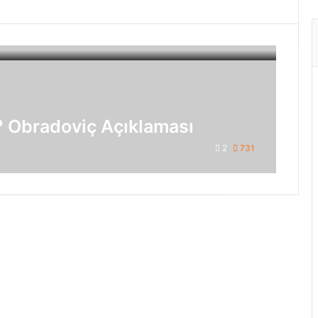
? Obradoviç Açıklaması
2
731