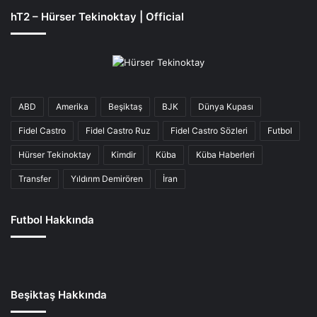
hT2 – Hürser Tekinoktay | Official
ABD
Amerika
Beşiktaş
BJK
Dünya Kupası
Fidel Castro
Fidel Castro Ruz
Fidel Castro Sözleri
Futbol
Hürser Tekinoktay
Kimdir
Küba
Küba Haberleri
Transfer
Yıldırım Demirören
İran
Futbol Hakkında
Beşiktaş Hakkında