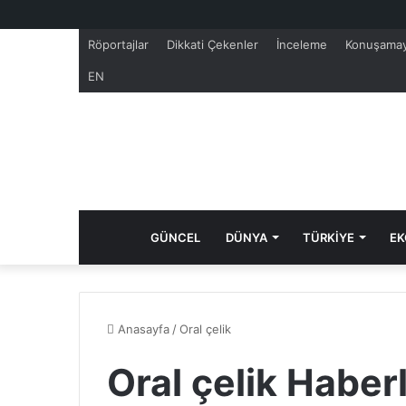
Röportajlar
Dikkati Çekenler
İnceleme
Konuşamay
EN
GÜNCEL
DÜNYA
TÜRKİYE
EK
Anasayfa
/
Oral çelik
Oral çelik Haberl