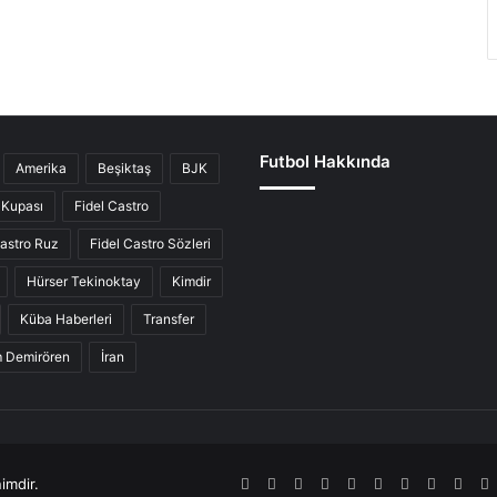
Futbol Hakkında
Amerika
Beşiktaş
BJK
Kupası
Fidel Castro
Castro Ruz
Fidel Castro Sözleri
Hürser Tekinoktay
Kimdir
Küba Haberleri
Transfer
ım Demirören
İran
imdir.
RSS
Facebook
Twitter
Pinterest
LinkedIn
YouTube
Tumblr
SoundCl
Inst
S