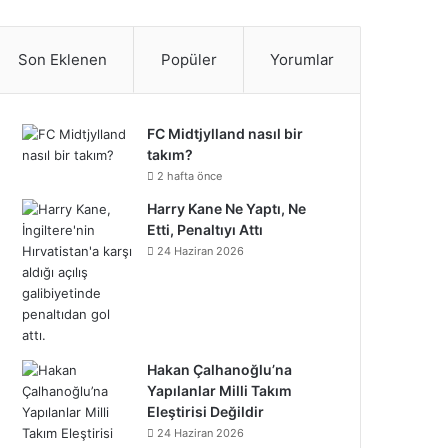
S
c
i
n
n
u
m
u
n
p
i
a
e
t
t
k
T
b
n
s
o
k
t
Son Eklenen
Popüler
Yorumlar
b
t
e
e
u
l
d
t
t
T
r
o
e
r
d
b
r
C
a
i
o
e
FC Midtjylland nasıl bir
takım?
o
r
e
I
e
l
g
f
k
o
2 hafta önce
k
s
n
o
Harry Kane Ne Yaptı, Ne
r
y
n
Etti, Penaltıyı Attı
t
u
a
24 Haziran 2026
d
m
Hakan Çalhanoğlu’na
Yapılanlar Milli Takım
Eleştirisi Değildir
24 Haziran 2026