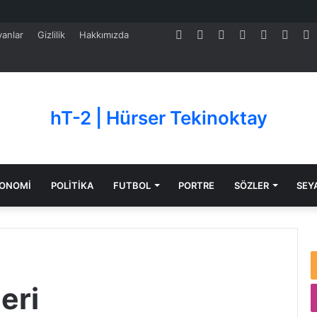
Facebook
Twitter
Pinterest
LinkedIn
YouTube
Tumb
S
anlar
Gizlilik
Hakkımızda
hT-2 | Hürser Tekinoktay
ONOMİ
POLİTİKA
FUTBOL
PORTRE
SÖZLER
SEY
eri