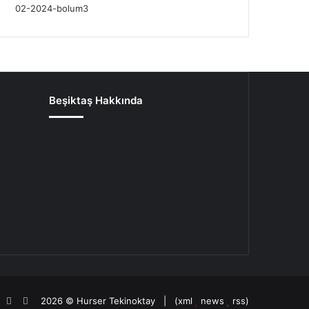
Beşiktaş Hakkında
oud
agram
potify
TikTok
Patreon
2026 ©
Hurser Tekinoktay
| (
xml
news
rss
)