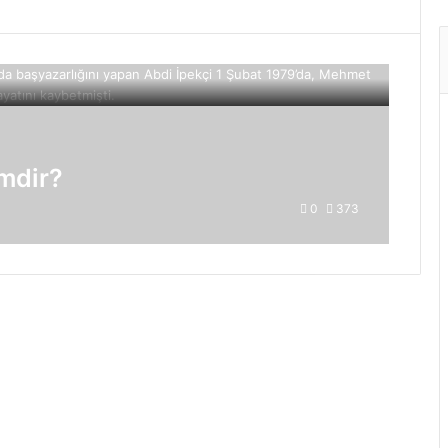
imdir?
0
373