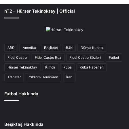
hT2 – Hürser Tekinoktay | Official
ABD
Amerika
Beşiktaş
BJK
Dünya Kupası
Fidel Castro
Fidel Castro Ruz
Fidel Castro Sözleri
Futbol
Hürser Tekinoktay
Kimdir
Küba
Küba Haberleri
Transfer
Yıldırım Demirören
İran
Futbol Hakkında
Beşiktaş Hakkında