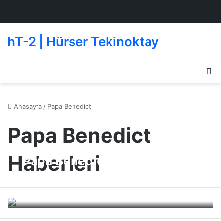
hT-2 | Hürser Tekinoktay
D
g
de
Anasayfa
/
Papa Benedict
Papa Benedict
Haberleri
Papa Benedict’den Mafya
uyarısı
BJK
04 Ekim 2010
0
206