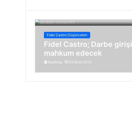
Fidel Castro Düşünceleri
Fidel Castro; Darbe giriş
mahkum edecek
Beşiktaş
03 Ekim 2010