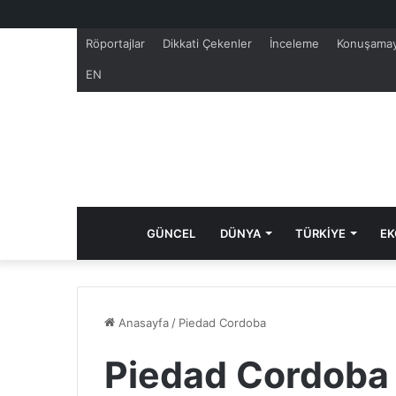
Röportajlar
Dikkati Çekenler
İnceleme
Konuşamay
EN
GÜNCEL
DÜNYA
TÜRKİYE
EK
Anasayfa
/
Piedad Cordoba
Piedad Cordoba 