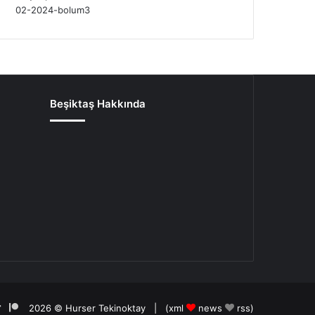
Beşiktaş Hakkında
d
am
tify
TikTok
Patreon
2026 ©
Hurser Tekinoktay
| (
xml
news
rss
)