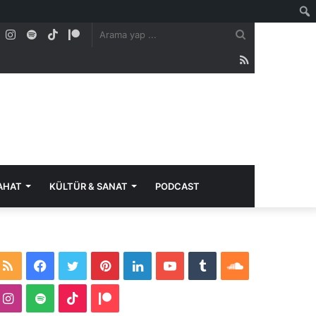
lr
SoundCloud
Instagram
Spotify
TikTok
Patreon
Arama
yap
RSS
...
AHAT
KÜLTÜR & SANAT
PODCAST
R
F
T
P
L
Y
T
S
S
a
w
i
i
o
u
o
I
S
T
P