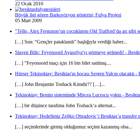
22 Ocak 2010
Büyük ilgi gören Barkovizyon gösterisi; Fulya Projesi
05 Mart 2009
"Tello, Alex Ferguson’un çocuklarını Old Trafford’da arı gibi s
[…] Sun: “Gençler pataklandı” başlığıyla verdiği haber...
Slaven Biliç: Feyenoord Ayasofya'yı görmeye gelmedi! - Beşikt
[…] ”Feyenoord maçı için 16 bin bilet satılmış....
Hürser Tekinoktay: Beşiktaş'ın hocası Sergen Yalçın olacaktı - 
[…] John Benjamin Toshack Kimdir?? […]...
Tekinoktay: Benim sistemimde Mircea Lucescu yoktu - Beşikta
[…] bir düşünce tarafıma John Toshack‘a alternat...
Tekinoktay: Hedefimiz Zeljko Obradoviç’i Beşiktaş’a transfer et
[…] seçimlerinde girmiş olduğumuz seçimi kazanmış olsa...