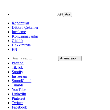
Ara
Röportajlar
Dikkati Çekenler
İnceleme
Konuşamayanlar
Gizlilik
Hakkımızda
EN
Arama yap ...
Patreon
TikTok
Spotify
Instagram
SoundCloud
Tumblr
YouTube
LinkedIn
Pinterest
Twitter
Facebook