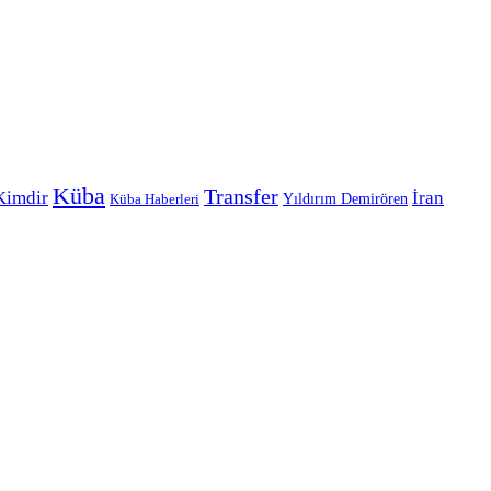
Küba
Transfer
Kimdir
İran
Yıldırım Demirören
Küba Haberleri