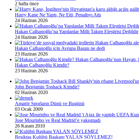
2 hafta önce
Harry Kane Ne Yaptı, Ne Etti, Penaltıyı Attı
24 Haziran 2026
Hakan Çalhanoğlu’na Yapılanlar Milli Takım Eleştirisi Değildir
24 Haziran 2026
Hakan Çalhanoğlu için Avrupa Basını ne dedi
23 Haziran 2026
Hakan Çalhanoğlu Kimdir?
23 Haziran 2026
John Benjamin Toshack Kimdir?
02 Haziran 2020
Amatör Sporların Dünü ve Bugünü
03 Ocak 2009
Jose Mourinho ve Real Madrid’e yakışmadı
26 Kasım 2010
Beşiktaş Kulübü Başkanı YALAN SÖYLEMEZ!