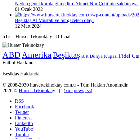
Neden genel kurula gitmedim. Ahmet Nur Çebi’nin saklamaya ç
01 Ocak 2022
Beşiktaş Al Musrati ve bir gazeteci olayı
12 Mart 2024
hT2 – Hürser Tekinoktay | Official
ABD
Amerika
Beşiktaş
Fidel Ca
Dünya Kupası
BJK
Futbol Hakkında
Beşiktaş Hakkında
© 2008-2030 hursertekinoktay.com.tr - Tüm Hakları Anonimdir.
2026 ©
Hurser Tekinoktay
| (
xml
news
rss
)
RSS
Facebook
Twitter
Pinterest
LinkedIn
YouTube
Tumblr