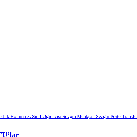
FU’lar