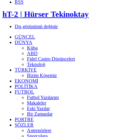
RSS
hT-2 | Hürser Tekinoktay
Dış görünümü değiştir
GÜNCEL
DÜNYA
Küba
ABD
Fidel Castro Düşünceleri
Teknoloji
TÜRKİYE
Bizim Köşemiz
EKONOMİ
POLİTİKA
FUTBOL
Futbol Yazılarım
Makaleler
Eski Yazılar
Bir Zamanlar
PORTRE
SÖZLER
Antrenörlere
Sporculara