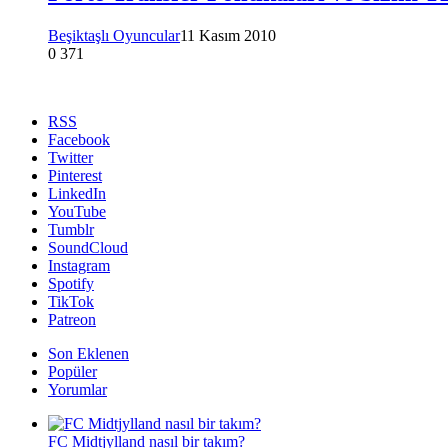
Beşiktaşlı Oyuncular
11 Kasım 2010
0
371
RSS
Facebook
Twitter
Pinterest
LinkedIn
YouTube
Tumblr
SoundCloud
Instagram
Spotify
TikTok
Patreon
Son Eklenen
Popüler
Yorumlar
FC Midtjylland nasıl bir takım?