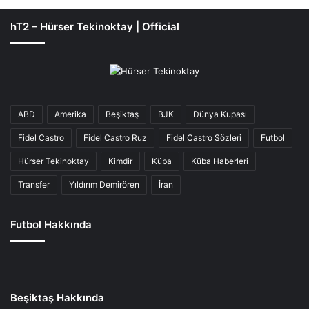
hT2 – Hürser Tekinoktay | Official
ABD
Amerika
Beşiktaş
BJK
Dünya Kupası
Fidel Castro
Fidel Castro Ruz
Fidel Castro Sözleri
Futbol
Hürser Tekinoktay
Kimdir
Küba
Küba Haberleri
Transfer
Yıldırım Demirören
İran
Futbol Hakkında
Beşiktaş Hakkında