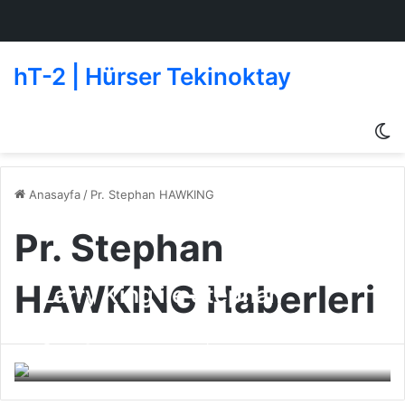
hT-2 | Hürser Tekinoktay
D
g
de
Anasayfa
/
Pr. Stephan HAWKING
Pr. Stephan
HAWKING Haberleri
Larry King ile Stephan
Hawking Röportajı
BJK
13 Ocak 2009
0
432