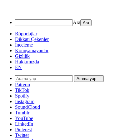
Ara
Röportajlar
Dikkati Çekenler
İnceleme
Konuşamayanlar
Gizlilik
Hakkımızda
EN
Arama yap ...
Patreon
TikTok
Spotify
Instagram
SoundCloud
Tumblr
YouTube
LinkedIn
Pinterest
Twitter