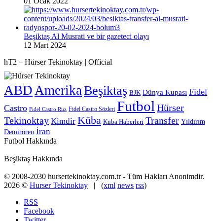
01 Ocak 2022
Beşiktaş Al Musrati ve bir gazeteci olayı
12 Mart 2024
hT2 – Hürser Tekinoktay | Official
ABD
Amerika
Beşiktaş
Fidel
Dünya Kupası
BJK
Futbol
Hürser
Castro
Fidel Castro Sözleri
Fidel Castro Ruz
Küba
Tekinoktay
Transfer
Kimdir
Yıldırım
Küba Haberleri
İran
Demirören
Futbol Hakkında
Beşiktaş Hakkında
© 2008-2030 hursertekinoktay.com.tr - Tüm Hakları Anonimdir.
2026 ©
Hurser Tekinoktay
| (
xml
news
rss
)
RSS
Facebook
Twitter