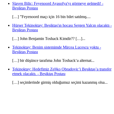
Slaven Biliç: Feyenoord Ayasofya'yı görmeye gelmedi! -
Beşiktaş Postası
[…] ”Feyenoord maçı için 16 bin bilet satılmış....
Hürser Tekinoktay: Beşiktaş'ın hocası Sergen Yalçın olacaktı -
Beşiktaş Postası
[…] John Benjamin Toshack Kimdir?? […]...
Tekinoktay: Benim sistemimde Mircea Lucescu yoktu -
Beşiktaş Postası
[…] bir düşünce tarafıma John Toshack‘a alternat...
Tekinoktay: Hedefimiz Zeljko Obradoviç’i Beşiktaş’a transfer
etmek olacaktı. - Beşiktaş Postası
[…] seçimlerinde girmiş olduğumuz seçimi kazanmış olsa...