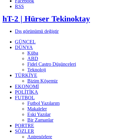
Facebook
RSS
hT-2 | Hürser Tekinoktay
Dış görünümü değiştir
GÜNCEL
DÜNYA
Küba
ABD
Fidel Castro Düşünceleri
Teknoloji
TÜRKİYE
Bizim Köşemiz
EKONOMİ
POLİTİKA
FUTBOL
Futbol Yazılarım
Makaleler
Eski Yazılar
Bir Zamanlar
PORTRE
SÖZLER
Antrenörlere