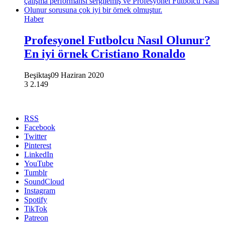
Haber
Profesyonel Futbolcu Nasıl Olunur?
En iyi örnek Cristiano Ronaldo
Beşiktaş
09 Haziran 2020
3
2.149
RSS
Facebook
Twitter
Pinterest
LinkedIn
YouTube
Tumblr
SoundCloud
Instagram
Spotify
TikTok
Patreon