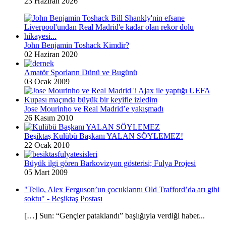
23 Haziran 2026
John Benjamin Toshack Kimdir?
02 Haziran 2020
Amatör Sporların Dünü ve Bugünü
03 Ocak 2009
Jose Mourinho ve Real Madrid’e yakışmadı
26 Kasım 2010
Beşiktaş Kulübü Başkanı YALAN SÖYLEMEZ!
22 Ocak 2010
Büyük ilgi gören Barkovizyon gösterisi; Fulya Projesi
05 Mart 2009
"Tello, Alex Ferguson’un çocuklarını Old Trafford’da arı gibi
soktu" - Beşiktaş Postası
[…] Sun: “Gençler pataklandı” başlığıyla verdiği haber...