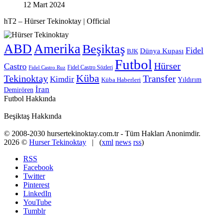
12 Mart 2024
hT2 – Hürser Tekinoktay | Official
ABD
Amerika
Beşiktaş
Fidel
Dünya Kupası
BJK
Futbol
Hürser
Castro
Fidel Castro Sözleri
Fidel Castro Ruz
Küba
Tekinoktay
Transfer
Kimdir
Yıldırım
Küba Haberleri
İran
Demirören
Futbol Hakkında
Beşiktaş Hakkında
© 2008-2030 hursertekinoktay.com.tr - Tüm Hakları Anonimdir.
2026 ©
Hurser Tekinoktay
| (
xml
news
rss
)
RSS
Facebook
Twitter
Pinterest
LinkedIn
YouTube
Tumblr