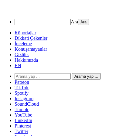
Ara
Röportajlar
Dikkati Çekenler
İnceleme
Konuşamayanlar
Gizlilik
Hakkımızda
EN
Arama yap ...
Patreon
TikTok
Spotify
Instagram
SoundCloud
Tumblr
YouTube
LinkedIn
Pinterest
Twitter