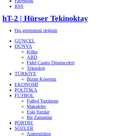
Facebook
RSS
hT-2 | Hürser Tekinoktay
Dış görünümü değiştir
GÜNCEL
DÜNYA
Küba
ABD
Fidel Castro Düşünceleri
Teknoloji
TÜRKİYE
Bizim Köşemiz
EKONOMİ
POLİTİKA
FUTBOL
Futbol Yazılarım
Makaleler
Eski Yazılar
Bir Zamanlar
PORTRE
SÖZLER
Antrenörlere