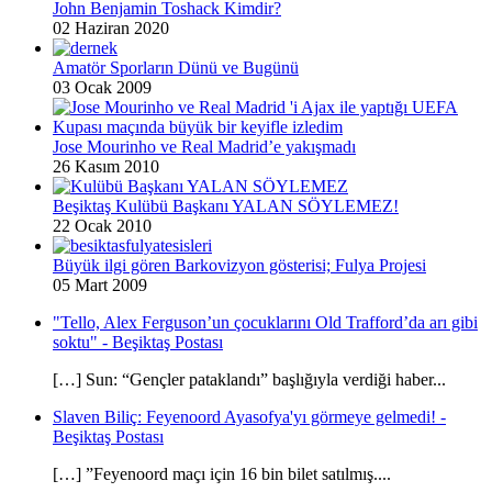
John Benjamin Toshack Kimdir?
02 Haziran 2020
Amatör Sporların Dünü ve Bugünü
03 Ocak 2009
Jose Mourinho ve Real Madrid’e yakışmadı
26 Kasım 2010
Beşiktaş Kulübü Başkanı YALAN SÖYLEMEZ!
22 Ocak 2010
Büyük ilgi gören Barkovizyon gösterisi; Fulya Projesi
05 Mart 2009
"Tello, Alex Ferguson’un çocuklarını Old Trafford’da arı gibi
soktu" - Beşiktaş Postası
[…] Sun: “Gençler pataklandı” başlığıyla verdiği haber...
Slaven Biliç: Feyenoord Ayasofya'yı görmeye gelmedi! -
Beşiktaş Postası
[…] ”Feyenoord maçı için 16 bin bilet satılmış....