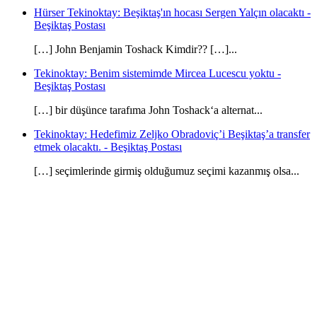
Hürser Tekinoktay: Beşiktaş'ın hocası Sergen Yalçın olacaktı -
Beşiktaş Postası
[…] John Benjamin Toshack Kimdir?? […]...
Tekinoktay: Benim sistemimde Mircea Lucescu yoktu -
Beşiktaş Postası
[…] bir düşünce tarafıma John Toshack‘a alternat...
Tekinoktay: Hedefimiz Zeljko Obradoviç’i Beşiktaş’a transfer
etmek olacaktı. - Beşiktaş Postası
[…] seçimlerinde girmiş olduğumuz seçimi kazanmış olsa...