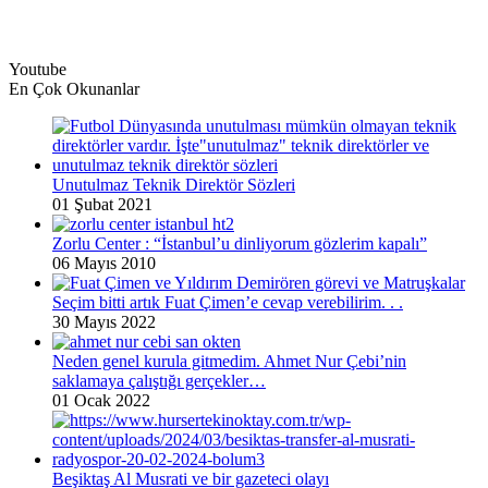
Youtube
En Çok Okunanlar
Unutulmaz Teknik Direktör Sözleri
01 Şubat 2021
Zorlu Center : “İstanbul’u dinliyorum gözlerim kapalı”
06 Mayıs 2010
Seçim bitti artık Fuat Çimen’e cevap verebilirim. . .
30 Mayıs 2022
Neden genel kurula gitmedim. Ahmet Nur Çebi’nin
saklamaya çalıştığı gerçekler…
01 Ocak 2022
Beşiktaş Al Musrati ve bir gazeteci olayı