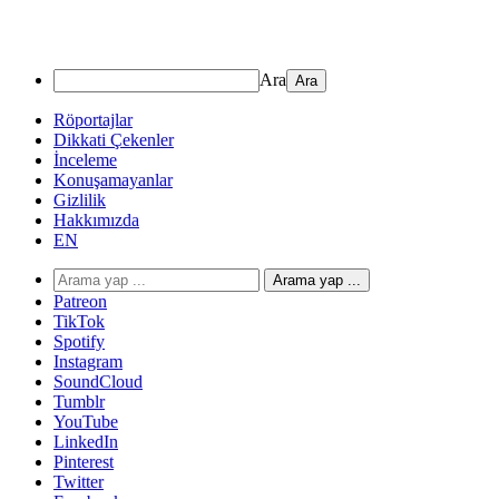
Ara
Röportajlar
Dikkati Çekenler
İnceleme
Konuşamayanlar
Gizlilik
Hakkımızda
EN
Arama yap ...
Patreon
TikTok
Spotify
Instagram
SoundCloud
Tumblr
YouTube
LinkedIn
Pinterest
Twitter