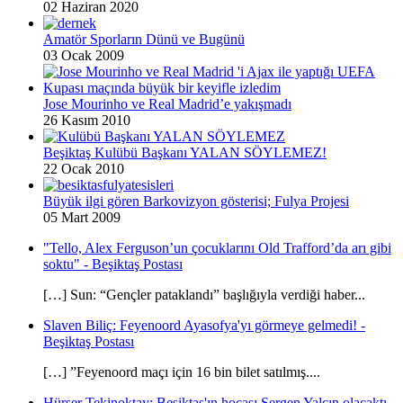
02 Haziran 2020
Amatör Sporların Dünü ve Bugünü
03 Ocak 2009
Jose Mourinho ve Real Madrid’e yakışmadı
26 Kasım 2010
Beşiktaş Kulübü Başkanı YALAN SÖYLEMEZ!
22 Ocak 2010
Büyük ilgi gören Barkovizyon gösterisi; Fulya Projesi
05 Mart 2009
"Tello, Alex Ferguson’un çocuklarını Old Trafford’da arı gibi
soktu" - Beşiktaş Postası
[…] Sun: “Gençler pataklandı” başlığıyla verdiği haber...
Slaven Biliç: Feyenoord Ayasofya'yı görmeye gelmedi! -
Beşiktaş Postası
[…] ”Feyenoord maçı için 16 bin bilet satılmış....
Hürser Tekinoktay: Beşiktaş'ın hocası Sergen Yalçın olacaktı -