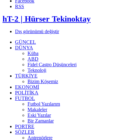
Facebook
RSS
hT-2 | Hürser Tekinoktay
Dış görünümü değiştir
GÜNCEL
DÜNYA
Küba
ABD
Fidel Castro Düşünceleri
Teknoloji
TÜRKİYE
Bizim Köşemiz
EKONOMİ
POLİTİKA
FUTBOL
Futbol Yazılarım
Makaleler
Eski Yazılar
Bir Zamanlar
PORTRE
SÖZLER
Antrenörlere