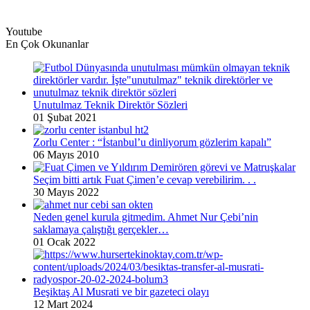
Youtube
En Çok Okunanlar
Unutulmaz Teknik Direktör Sözleri
01 Şubat 2021
Zorlu Center : “İstanbul’u dinliyorum gözlerim kapalı”
06 Mayıs 2010
Seçim bitti artık Fuat Çimen’e cevap verebilirim. . .
30 Mayıs 2022
Neden genel kurula gitmedim. Ahmet Nur Çebi’nin
saklamaya çalıştığı gerçekler…
01 Ocak 2022
Beşiktaş Al Musrati ve bir gazeteci olayı
12 Mart 2024