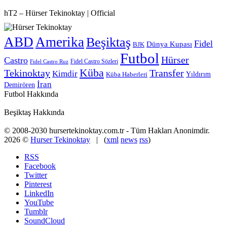
hT2 – Hürser Tekinoktay | Official
ABD
Amerika
Beşiktaş
Fidel
Dünya Kupası
BJK
Futbol
Hürser
Castro
Fidel Castro Sözleri
Fidel Castro Ruz
Küba
Tekinoktay
Transfer
Kimdir
Yıldırım
Küba Haberleri
İran
Demirören
Futbol Hakkında
Beşiktaş Hakkında
© 2008-2030 hursertekinoktay.com.tr - Tüm Hakları Anonimdir.
2026 ©
Hurser Tekinoktay
| (
xml
news
rss
)
RSS
Facebook
Twitter
Pinterest
LinkedIn
YouTube
Tumblr
SoundCloud