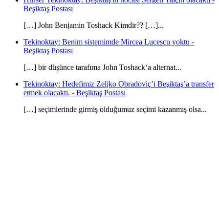
Beşiktaş Postası
[…] John Benjamin Toshack Kimdir?? […]...
Tekinoktay: Benim sistemimde Mircea Lucescu yoktu -
Beşiktaş Postası
[…] bir düşünce tarafıma John Toshack‘a alternat...
Tekinoktay: Hedefimiz Zeljko Obradoviç’i Beşiktaş’a transfer
etmek olacaktı. - Beşiktaş Postası
[…] seçimlerinde girmiş olduğumuz seçimi kazanmış olsa...