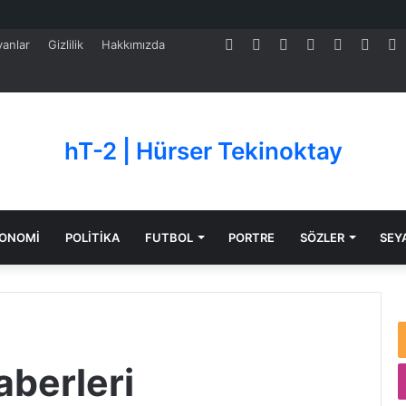
Facebook
Twitter
Pinterest
LinkedIn
YouTube
Tumb
S
anlar
Gizlilik
Hakkımızda
hT-2 | Hürser Tekinoktay
ONOMİ
POLİTİKA
FUTBOL
PORTRE
SÖZLER
SEY
aberleri