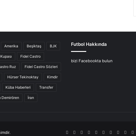
Futbol Hakkında
Amerika
Beşiktaş
BJK
Kupası
Fidel Castro
bizi Facebookta bulun
Castro Ruz
Fidel Castro Sözleri
Hürser Tekinoktay
Kimdir
Küba Haberleri
Transfer
ım Demirören
İran
imdir.
RSS
Facebook
Twitter
Pinterest
LinkedIn
YouTube
Tumblr
SoundCl
Inst
S