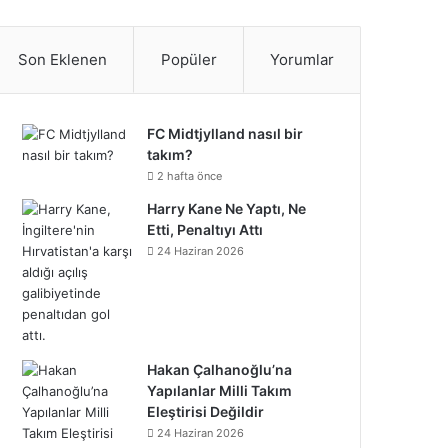
S
c
i
n
n
u
m
u
n
p
i
a
e
t
t
k
T
b
n
s
o
k
t
Son Eklenen
Popüler
Yorumlar
b
t
e
e
u
l
d
t
t
T
r
o
e
r
d
b
r
C
a
i
o
e
FC Midtjylland nasıl bir
takım?
o
r
e
I
e
l
g
f
k
o
2 hafta önce
k
s
n
o
Harry Kane Ne Yaptı, Ne
r
y
n
Etti, Penaltıyı Attı
t
u
a
24 Haziran 2026
d
m
Hakan Çalhanoğlu’na
Yapılanlar Milli Takım
Eleştirisi Değildir
24 Haziran 2026