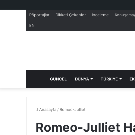
Röportajlar
Dikkati Çekenler
İnceleme
Konuşamay
EN
GÜNCEL
DÜNYA
TÜRKİYE
EK
Anasayfa
/
Romeo-Julliet
Romeo-Julliet H