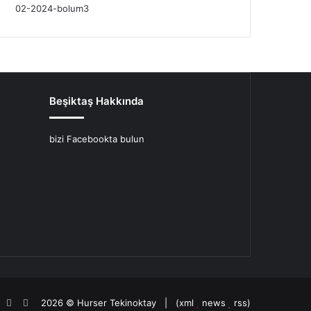
Beşiktaş Hakkında
bizi Facebookta bulun
oud
agram
potify
TikTok
Patreon
2026 ©
Hurser Tekinoktay
| (
xml
news
rss
)