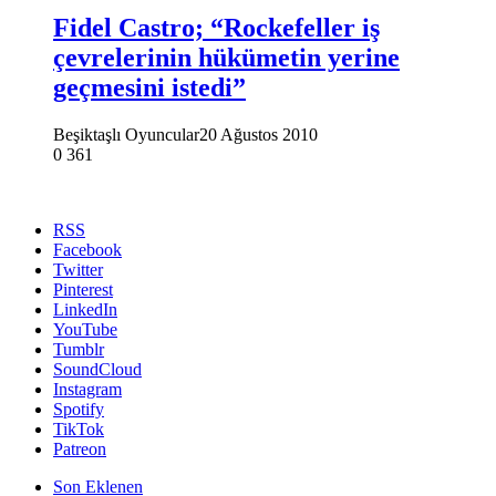
Fidel Castro; “Rockefeller iş
çevrelerinin hükümetin yerine
geçmesini istedi”
Beşiktaşlı Oyuncular
20 Ağustos 2010
0
361
RSS
Facebook
Twitter
Pinterest
LinkedIn
YouTube
Tumblr
SoundCloud
Instagram
Spotify
TikTok
Patreon
Son Eklenen