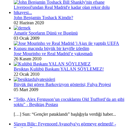
John Benjamin Toshack Kimdir?
02 Haziran 2020
Amatör Sporların Dünü ve Bugünü
03 Ocak 2009
Jose Mourinho ve Real Madrid’e yakışmadı
26 Kasım 2010
Beşiktaş Kulübü Başkanı YALAN SÖYLEMEZ!
22 Ocak 2010
Büyük ilgi gören Barkovizyon gösterisi; Fulya Projesi
05 Mart 2009
"Tello, Alex Ferguson’un çocuklarını Old Trafford’da arı gibi
soktu" - Beşiktaş Postası
[…] Sun: “Gençler pataklandı” başlığıyla verdiği haber...
Slaven Biliç: Feyenoord Ayasofya'yı görmeye gelmedi! -