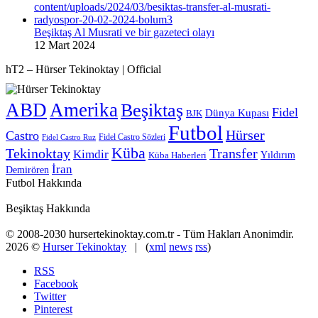
Beşiktaş Al Musrati ve bir gazeteci olayı
12 Mart 2024
hT2 – Hürser Tekinoktay | Official
ABD
Amerika
Beşiktaş
Fidel
Dünya Kupası
BJK
Futbol
Hürser
Castro
Fidel Castro Sözleri
Fidel Castro Ruz
Küba
Tekinoktay
Transfer
Kimdir
Yıldırım
Küba Haberleri
İran
Demirören
Futbol Hakkında
Beşiktaş Hakkında
© 2008-2030 hursertekinoktay.com.tr - Tüm Hakları Anonimdir.
2026 ©
Hurser Tekinoktay
| (
xml
news
rss
)
RSS
Facebook
Twitter
Pinterest