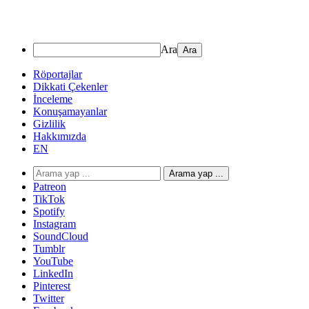
Ara
Röportajlar
Dikkati Çekenler
İnceleme
Konuşamayanlar
Gizlilik
Hakkımızda
EN
Arama yap ...
Patreon
TikTok
Spotify
Instagram
SoundCloud
Tumblr
YouTube
LinkedIn
Pinterest
Twitter