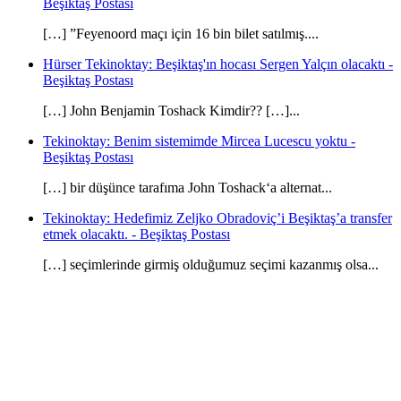
Beşiktaş Postası
[…] ”Feyenoord maçı için 16 bin bilet satılmış....
Hürser Tekinoktay: Beşiktaş'ın hocası Sergen Yalçın olacaktı -
Beşiktaş Postası
[…] John Benjamin Toshack Kimdir?? […]...
Tekinoktay: Benim sistemimde Mircea Lucescu yoktu -
Beşiktaş Postası
[…] bir düşünce tarafıma John Toshack‘a alternat...
Tekinoktay: Hedefimiz Zeljko Obradoviç’i Beşiktaş’a transfer
etmek olacaktı. - Beşiktaş Postası
[…] seçimlerinde girmiş olduğumuz seçimi kazanmış olsa...