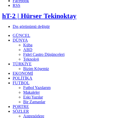
Facebook
RSS
hT-2 | Hürser Tekinoktay
Dış görünümü değiştir
GÜNCEL
DÜNYA
Küba
ABD
Fidel Castro Düşünceleri
Teknoloji
TÜRKİYE
Bizim Köşemiz
EKONOMİ
POLİTİKA
FUTBOL
Futbol Yazılarım
Makaleler
Eski Yazılar
Bir Zamanlar
PORTRE
SÖZLER
Antrenörlere