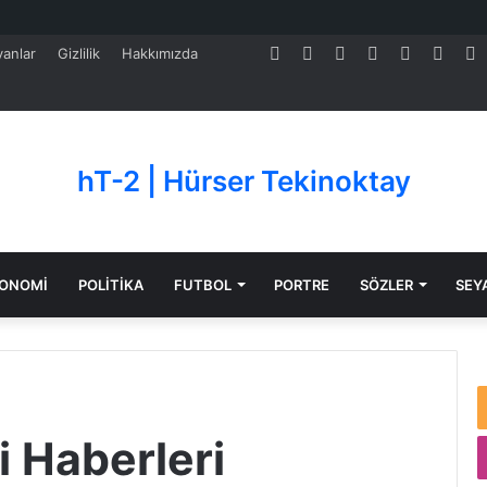
Facebook
Twitter
Pinterest
LinkedIn
YouTube
Tumb
S
anlar
Gizlilik
Hakkımızda
hT-2 | Hürser Tekinoktay
ONOMİ
POLİTİKA
FUTBOL
PORTRE
SÖZLER
SEY
i Haberleri