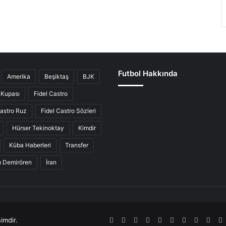
Futbol Hakkında
Amerika
Beşiktaş
BJK
Kupası
Fidel Castro
Castro Ruz
Fidel Castro Sözleri
Hürser Tekinoktay
Kimdir
Küba Haberleri
Transfer
ım Demirören
İran
imdir.
RSS
Facebook
Twitter
Pinterest
LinkedIn
YouTube
Tumblr
SoundCl
Inst
S