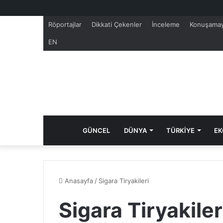
Röportajlar
Dikkati Çekenler
İnceleme
Konuşamay
EN
GÜNCEL
DÜNYA
TÜRKİYE
EK
Anasayfa
/
Sigara Tiryakileri
Sigara Tiryakiler