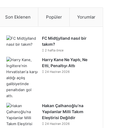
S
c
i
n
n
u
m
u
n
p
i
a
e
t
t
k
T
b
n
s
o
k
t
Son Eklenen
Popüler
Yorumlar
b
t
e
e
u
l
d
t
t
T
r
o
e
r
d
b
r
C
a
i
o
e
FC Midtjylland nasıl bir
takım?
o
r
e
I
e
l
g
f
k
o
2 hafta önce
k
s
n
o
Harry Kane Ne Yaptı, Ne
r
y
n
Etti, Penaltıyı Attı
t
u
a
24 Haziran 2026
d
m
Hakan Çalhanoğlu’na
Yapılanlar Milli Takım
Eleştirisi Değildir
24 Haziran 2026