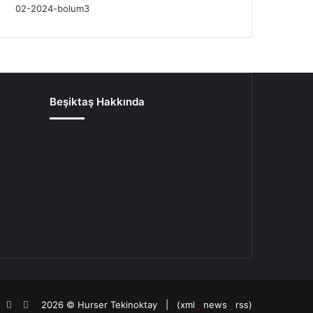
Beşiktaş Hakkında
oud
agram
potify
TikTok
Patreon
2026 ©
Hurser Tekinoktay
| (
xml
news
rss
)