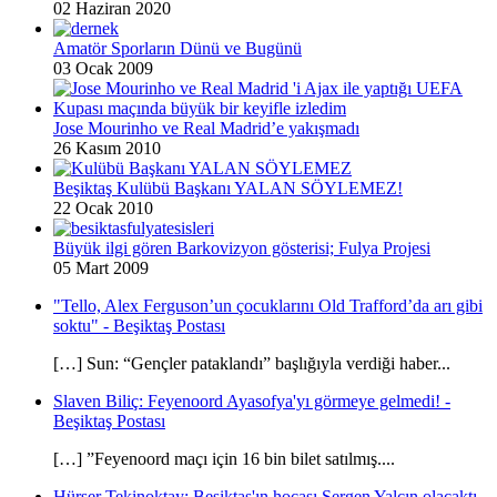
02 Haziran 2020
Amatör Sporların Dünü ve Bugünü
03 Ocak 2009
Jose Mourinho ve Real Madrid’e yakışmadı
26 Kasım 2010
Beşiktaş Kulübü Başkanı YALAN SÖYLEMEZ!
22 Ocak 2010
Büyük ilgi gören Barkovizyon gösterisi; Fulya Projesi
05 Mart 2009
"Tello, Alex Ferguson’un çocuklarını Old Trafford’da arı gibi
soktu" - Beşiktaş Postası
[…] Sun: “Gençler pataklandı” başlığıyla verdiği haber...
Slaven Biliç: Feyenoord Ayasofya'yı görmeye gelmedi! -
Beşiktaş Postası
[…] ”Feyenoord maçı için 16 bin bilet satılmış....
Hürser Tekinoktay: Beşiktaş'ın hocası Sergen Yalçın olacaktı -