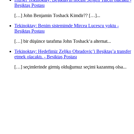
Beşiktaş Postası
[…] John Benjamin Toshack Kimdir?? […]...
Tekinoktay: Benim sistemimde Mircea Lucescu yoktu -
Beşiktaş Postası
[…] bir düşünce tarafıma John Toshack‘a alternat...
Tekinoktay: Hedefimiz Zeljko Obradoviç’i Beşiktaş’a transfer
etmek olacaktı. - Beşiktaş Postası
[…] seçimlerinde girmiş olduğumuz seçimi kazanmış olsa...