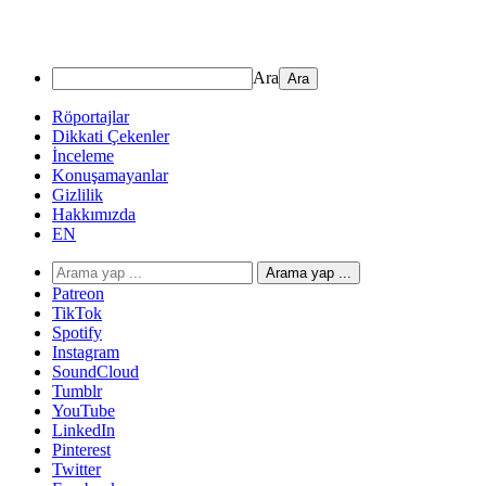
Ara
Röportajlar
Dikkati Çekenler
İnceleme
Konuşamayanlar
Gizlilik
Hakkımızda
EN
Arama yap ...
Patreon
TikTok
Spotify
Instagram
SoundCloud
Tumblr
YouTube
LinkedIn
Pinterest
Twitter