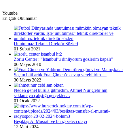
Youtube
En Çok Okunanlar
Unutulmaz Teknik Direktör Sözleri
01 Şubat 2021
Zorlu Center : “İstanbul’u dinliyorum gözlerim kapalı”
06 Mayıs 2010
Seçim bitti artık Fuat Çimen’e cevap verebilirim. . .
30 Mayıs 2022
Neden genel kurula gitmedim. Ahmet Nur Çebi’nin
saklamaya çalıştığı gerçekler…
01 Ocak 2022
Beşiktaş Al Musrati ve bir gazeteci olayı
12 Mart 2024