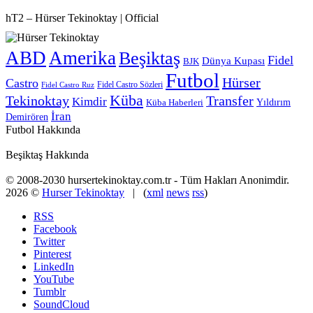
hT2 – Hürser Tekinoktay | Official
ABD
Amerika
Beşiktaş
Fidel
Dünya Kupası
BJK
Futbol
Hürser
Castro
Fidel Castro Sözleri
Fidel Castro Ruz
Küba
Tekinoktay
Transfer
Kimdir
Yıldırım
Küba Haberleri
İran
Demirören
Futbol Hakkında
Beşiktaş Hakkında
© 2008-2030 hursertekinoktay.com.tr - Tüm Hakları Anonimdir.
2026 ©
Hurser Tekinoktay
| (
xml
news
rss
)
RSS
Facebook
Twitter
Pinterest
LinkedIn
YouTube
Tumblr
SoundCloud