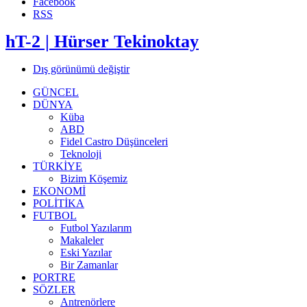
Facebook
RSS
hT-2 | Hürser Tekinoktay
Dış görünümü değiştir
GÜNCEL
DÜNYA
Küba
ABD
Fidel Castro Düşünceleri
Teknoloji
TÜRKİYE
Bizim Köşemiz
EKONOMİ
POLİTİKA
FUTBOL
Futbol Yazılarım
Makaleler
Eski Yazılar
Bir Zamanlar
PORTRE
SÖZLER
Antrenörlere