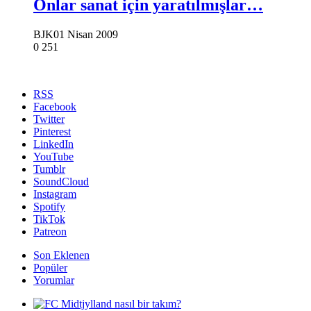
Onlar sanat için yaratılmışlar…
BJK
01 Nisan 2009
0
251
RSS
Facebook
Twitter
Pinterest
LinkedIn
YouTube
Tumblr
SoundCloud
Instagram
Spotify
TikTok
Patreon
Son Eklenen
Popüler
Yorumlar