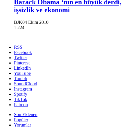
Barack Obama ‘nın en büyük derdi,
işsizlik ve ekonomi
BJK
04 Ekim 2010
1
224
RSS
Facebook
Twitter
Pinterest
LinkedIn
YouTube
Tumblr
SoundCloud
Instagram
Spotify
TikTok
Patreon
Son Eklenen
Popüler
Yorumlar