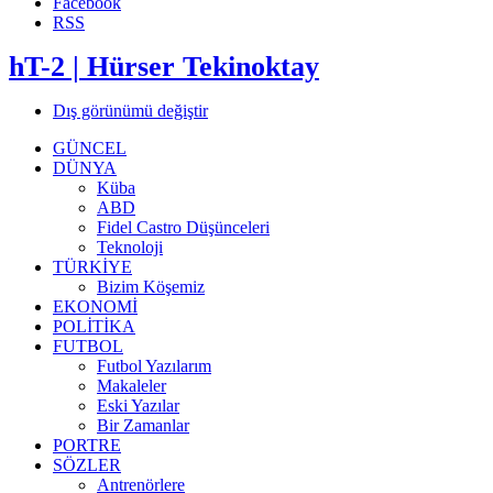
Facebook
RSS
hT-2 | Hürser Tekinoktay
Dış görünümü değiştir
GÜNCEL
DÜNYA
Küba
ABD
Fidel Castro Düşünceleri
Teknoloji
TÜRKİYE
Bizim Köşemiz
EKONOMİ
POLİTİKA
FUTBOL
Futbol Yazılarım
Makaleler
Eski Yazılar
Bir Zamanlar
PORTRE
SÖZLER
Antrenörlere