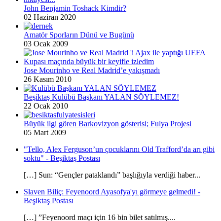
John Benjamin Toshack Kimdir?
02 Haziran 2020
Amatör Sporların Dünü ve Bugünü
03 Ocak 2009
Jose Mourinho ve Real Madrid’e yakışmadı
26 Kasım 2010
Beşiktaş Kulübü Başkanı YALAN SÖYLEMEZ!
22 Ocak 2010
Büyük ilgi gören Barkovizyon gösterisi; Fulya Projesi
05 Mart 2009
"Tello, Alex Ferguson’un çocuklarını Old Trafford’da arı gibi
soktu" - Beşiktaş Postası
[…] Sun: “Gençler pataklandı” başlığıyla verdiği haber...
Slaven Biliç: Feyenoord Ayasofya'yı görmeye gelmedi! -
Beşiktaş Postası
[…] ”Feyenoord maçı için 16 bin bilet satılmış....