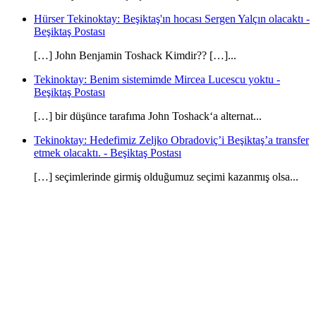
Hürser Tekinoktay: Beşiktaş'ın hocası Sergen Yalçın olacaktı -
Beşiktaş Postası
[…] John Benjamin Toshack Kimdir?? […]...
Tekinoktay: Benim sistemimde Mircea Lucescu yoktu -
Beşiktaş Postası
[…] bir düşünce tarafıma John Toshack‘a alternat...
Tekinoktay: Hedefimiz Zeljko Obradoviç’i Beşiktaş’a transfer
etmek olacaktı. - Beşiktaş Postası
[…] seçimlerinde girmiş olduğumuz seçimi kazanmış olsa...