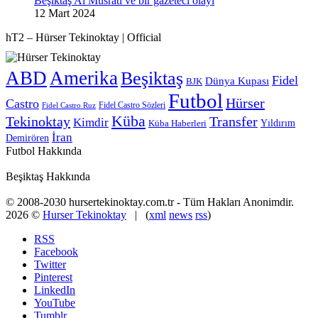
Beşiktaş Al Musrati ve bir gazeteci olayı
12 Mart 2024
hT2 – Hürser Tekinoktay | Official
ABD
Amerika
Beşiktaş
Fidel
Dünya Kupası
BJK
Futbol
Hürser
Castro
Fidel Castro Sözleri
Fidel Castro Ruz
Küba
Tekinoktay
Transfer
Kimdir
Yıldırım
Küba Haberleri
İran
Demirören
Futbol Hakkında
Beşiktaş Hakkında
© 2008-2030 hursertekinoktay.com.tr - Tüm Hakları Anonimdir.
2026 ©
Hurser Tekinoktay
| (
xml
news
rss
)
RSS
Facebook
Twitter
Pinterest
LinkedIn
YouTube
Tumblr