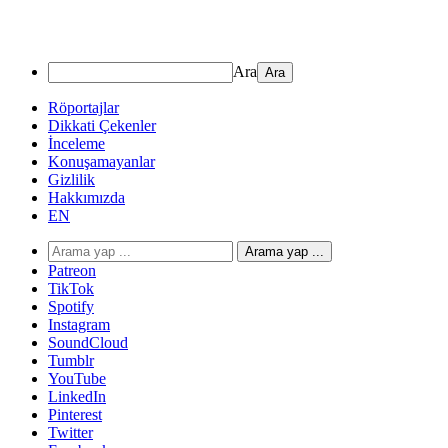
Ara
Röportajlar
Dikkati Çekenler
İnceleme
Konuşamayanlar
Gizlilik
Hakkımızda
EN
Arama yap ...
Patreon
TikTok
Spotify
Instagram
SoundCloud
Tumblr
YouTube
LinkedIn
Pinterest
Twitter