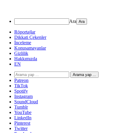
Ara
Röportajlar
Dikkati Çekenler
İnceleme
Konuşamayanlar
Gizlilik
Hakkımızda
EN
Arama yap ...
Patreon
TikTok
Spotify
Instagram
SoundCloud
Tumblr
YouTube
LinkedIn
Pinterest
Twitter