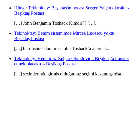
Hürser Tekinoktay: Beşiktaş'ın hocası Sergen Yalçın olacaktı -
Beşiktaş Postası
[…] John Benjamin Toshack Kimdir?? […]...
Tekinoktay: Benim sistemimde Mircea Lucescu yoktu -
Beşiktaş Postası
[…] bir düşünce tarafıma John Toshack‘a alternat...
Tekinoktay: Hedefimiz Zeljko Obradoviç’i Beşiktaş’a transfer
etmek olacaktı. - Beşiktaş Postası
[…] seçimlerinde girmiş olduğumuz seçimi kazanmış olsa...