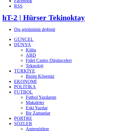
Facebook
RSS
hT-2 | Hürser Tekinoktay
Dış görünümü değiştir
GÜNCEL
DÜNYA
Küba
ABD
Fidel Castro Düşünceleri
Teknoloji
TÜRKİYE
Bizim Köşemiz
EKONOMİ
POLİTİKA
FUTBOL
Futbol Yazılarım
Makaleler
Eski Yazılar
Bir Zamanlar
PORTRE
SÖZLER
Antrenörlere