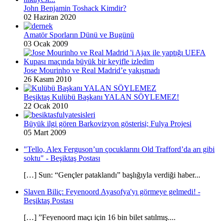
John Benjamin Toshack Kimdir?
02 Haziran 2020
Amatör Sporların Dünü ve Bugünü
03 Ocak 2009
Jose Mourinho ve Real Madrid’e yakışmadı
26 Kasım 2010
Beşiktaş Kulübü Başkanı YALAN SÖYLEMEZ!
22 Ocak 2010
Büyük ilgi gören Barkovizyon gösterisi; Fulya Projesi
05 Mart 2009
"Tello, Alex Ferguson’un çocuklarını Old Trafford’da arı gibi
soktu" - Beşiktaş Postası
[…] Sun: “Gençler pataklandı” başlığıyla verdiği haber...
Slaven Biliç: Feyenoord Ayasofya'yı görmeye gelmedi! -
Beşiktaş Postası
[…] ”Feyenoord maçı için 16 bin bilet satılmış....