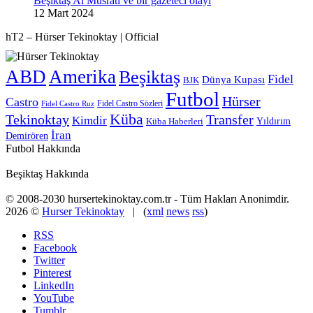
Beşiktaş Al Musrati ve bir gazeteci olayı
12 Mart 2024
hT2 – Hürser Tekinoktay | Official
ABD
Amerika
Beşiktaş
Fidel
Dünya Kupası
BJK
Futbol
Hürser
Castro
Fidel Castro Sözleri
Fidel Castro Ruz
Küba
Tekinoktay
Transfer
Kimdir
Yıldırım
Küba Haberleri
İran
Demirören
Futbol Hakkında
Beşiktaş Hakkında
© 2008-2030 hursertekinoktay.com.tr - Tüm Hakları Anonimdir.
2026 ©
Hurser Tekinoktay
| (
xml
news
rss
)
RSS
Facebook
Twitter
Pinterest
LinkedIn
YouTube
Tumblr