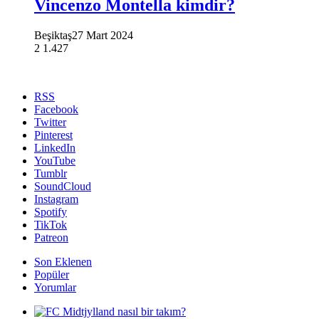
Vincenzo Montella kimdir?
Beşiktaş
27 Mart 2024
2
1.427
RSS
Facebook
Twitter
Pinterest
LinkedIn
YouTube
Tumblr
SoundCloud
Instagram
Spotify
TikTok
Patreon
Son Eklenen
Popüler
Yorumlar