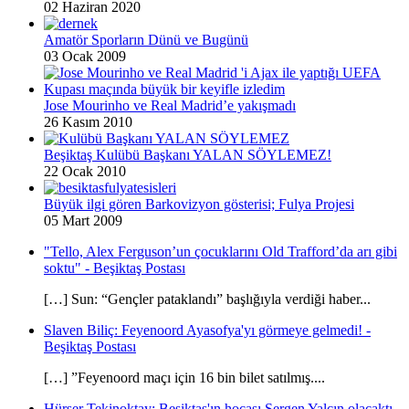
02 Haziran 2020
Amatör Sporların Dünü ve Bugünü
03 Ocak 2009
Jose Mourinho ve Real Madrid’e yakışmadı
26 Kasım 2010
Beşiktaş Kulübü Başkanı YALAN SÖYLEMEZ!
22 Ocak 2010
Büyük ilgi gören Barkovizyon gösterisi; Fulya Projesi
05 Mart 2009
"Tello, Alex Ferguson’un çocuklarını Old Trafford’da arı gibi
soktu" - Beşiktaş Postası
[…] Sun: “Gençler pataklandı” başlığıyla verdiği haber...
Slaven Biliç: Feyenoord Ayasofya'yı görmeye gelmedi! -
Beşiktaş Postası
[…] ”Feyenoord maçı için 16 bin bilet satılmış....
Hürser Tekinoktay: Beşiktaş'ın hocası Sergen Yalçın olacaktı -