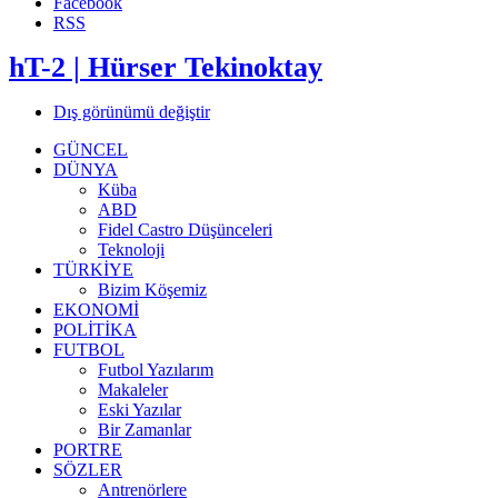
Facebook
RSS
hT-2 | Hürser Tekinoktay
Dış görünümü değiştir
GÜNCEL
DÜNYA
Küba
ABD
Fidel Castro Düşünceleri
Teknoloji
TÜRKİYE
Bizim Köşemiz
EKONOMİ
POLİTİKA
FUTBOL
Futbol Yazılarım
Makaleler
Eski Yazılar
Bir Zamanlar
PORTRE
SÖZLER
Antrenörlere