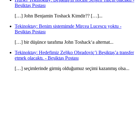
Beşiktaş Postası
[…] John Benjamin Toshack Kimdir?? […]...
Tekinoktay: Benim sistemimde Mircea Lucescu yoktu -
Beşiktaş Postası
[…] bir düşünce tarafıma John Toshack‘a alternat...
Tekinoktay: Hedefimiz Zeljko Obradoviç’i Beşiktaş’a transfer
etmek olacaktı. - Beşiktaş Postası
[…] seçimlerinde girmiş olduğumuz seçimi kazanmış olsa...