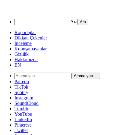
Ara
Röportajlar
Dikkati Çekenler
İnceleme
Konuşamayanlar
Gizlilik
Hakkımızda
EN
Arama yap ...
Patreon
TikTok
Spotify
Instagram
SoundCloud
Tumblr
YouTube
LinkedIn
Pinterest
Twitter