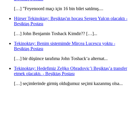
[…] ”Feyenoord maçı için 16 bin bilet satılmış....
Hürser Tekinoktay: Beşiktaş'ın hocası Sergen Yalçın olacaktı -
Beşiktaş Postası
[…] John Benjamin Toshack Kimdir?? […]...
Tekinoktay: Benim sistemimde Mircea Lucescu yoktu -
Beşiktaş Postası
[…] bir düşünce tarafıma John Toshack‘a alternat...
Tekinoktay: Hedefimiz Zeljko Obradoviç’i Beşiktaş’a transfer
etmek olacaktı. - Beşiktaş Postası
[…] seçimlerinde girmiş olduğumuz seçimi kazanmış olsa...