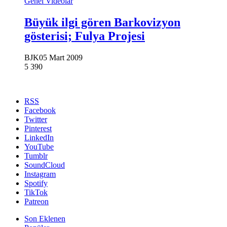
Genel Videolar
Büyük ilgi gören Barkovizyon
gösterisi; Fulya Projesi
BJK
05 Mart 2009
5
390
RSS
Facebook
Twitter
Pinterest
LinkedIn
YouTube
Tumblr
SoundCloud
Instagram
Spotify
TikTok
Patreon
Son Eklenen