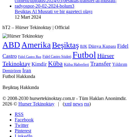
Beşiktaş Al Musrati ve bir gazeteci olayı
12 Mart 2024
hT2 – Hürser Tekinoktay | Official
ABD
Amerika
Beşiktaş
Fidel
Dünya Kupası
BJK
Futbol
Hürser
Castro
Fidel Castro Sözleri
Fidel Castro Ruz
Küba
Tekinoktay
Transfer
Kimdir
Yıldırım
Küba Haberleri
İran
Demirören
Futbol Hakkında
Beşiktaş Hakkında
© 2008-2030 hursertekinoktay.com.tr - Tüm Hakları Anonimdir.
2026 ©
Hurser Tekinoktay
| (
xml
news
rss
)
RSS
Facebook
Twitter
Pinterest
LinkedIn