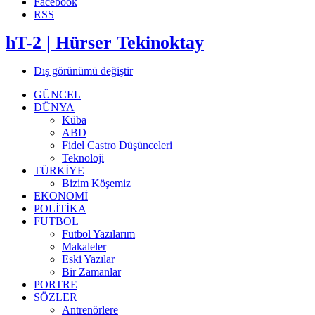
Facebook
RSS
hT-2 | Hürser Tekinoktay
Dış görünümü değiştir
GÜNCEL
DÜNYA
Küba
ABD
Fidel Castro Düşünceleri
Teknoloji
TÜRKİYE
Bizim Köşemiz
EKONOMİ
POLİTİKA
FUTBOL
Futbol Yazılarım
Makaleler
Eski Yazılar
Bir Zamanlar
PORTRE
SÖZLER
Antrenörlere